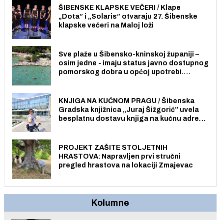
ŠIBENSKE KLAPSKE VEČERI / Klape
„Dota” i „Solaris” otvaraju 27. Šibenske
klapske večeri na Maloj loži
Sve plaže u Šibensko-kninskoj županiji –
osim jedne - imaju status javno dostupnog
pomorskog dobra u općoj upotrebi.
Pristup je slobodan i besplatan za sve
građane i posjetitelje.
KNJIGA NA KUĆNOM PRAGU / Šibenska
Gradska knjižnica „Juraj Šižgorić” uvela
besplatnu dostavu knjiga na kućnu adresu
električnim biciklom.
PROJEKT ZAŠITE STOLJETNIH
HRASTOVA: Napravljen prvi stručni
pregled hrastova na lokaciji Zmajevac
Kolumne