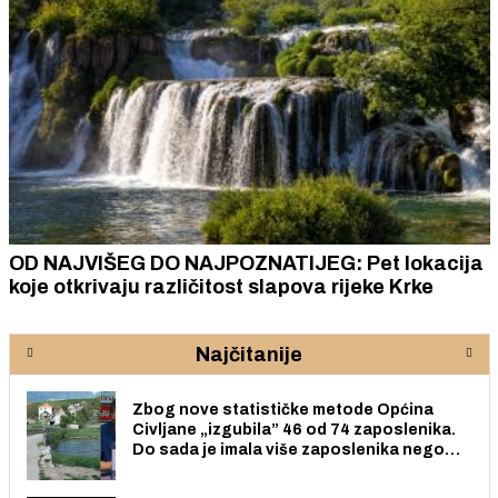
OD NAJVIŠEG DO NAJPOZNATIJEG: Pet lokacija
koje otkrivaju različitost slapova rijeke Krke
Najčitanije
Zbog nove statističke metode Općina
Civljane „izgubila” 46 od 74 zaposlenika.
Do sada je imala više zaposlenika nego
radno sposobnih osoba među svojih 170
stanovnika.