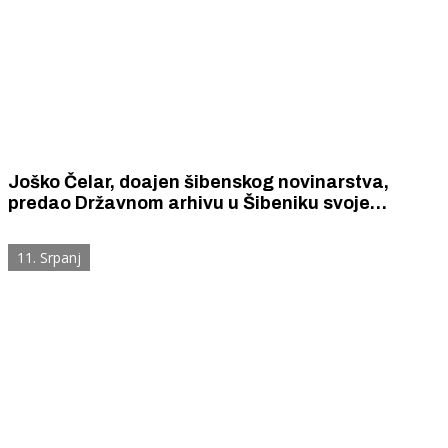
Joško Čelar, doajen šibenskog novinarstva,
predao Državnom arhivu u Šibeniku svoje
fotografije - najveći i najcjelovitiji fundus
autorskih i dokumentarnih fotografija
11. Srpanj