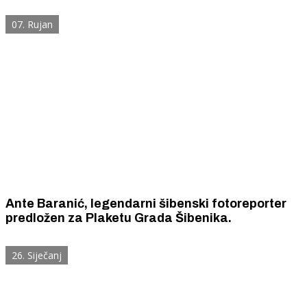
sve što je u životu radio, njegovoj složenoj obitelji
i rodbini, ali i puno toga o Šibeniku
07. Rujan
Ante Baranić, legendarni šibenski fotoreporter
predložen za Plaketu Grada Šibenika.
26. Siječanj