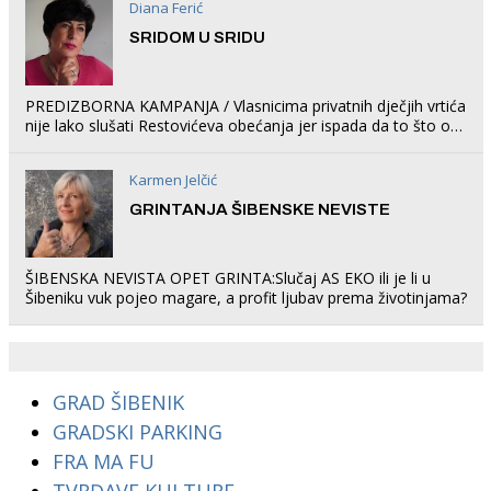
Diana Ferić
SRIDOM U SRIDU
PREDIZBORNA KAMPANJA / Vlasnicima privatnih dječjih vrtića
nije lako slušati Restovićeva obećanja jer ispada da to što oni
rade u Šibeniku ne postoji
Karmen Jelčić
GRINTANJA ŠIBENSKE NEVISTE
ŠIBENSKA NEVISTA OPET GRINTA:Slučaj AS EKO ili je li u
Šibeniku vuk pojeo magare, a profit ljubav prema životinjama?
GRAD ŠIBENIK
GRADSKI PARKING
FRA MA FU