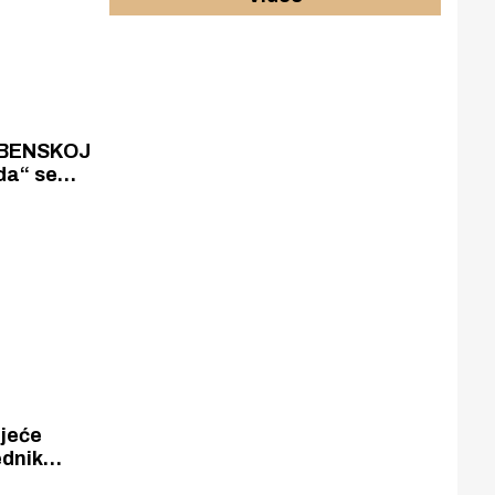
IBENSKOJ
da“ se
 svim
godama
ijeće
ednik