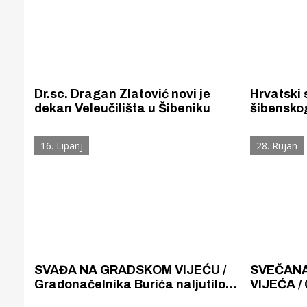
Dr.sc. Dragan Zlatović novi je
Hrvatski
dekan Veleučilišta u Šibeniku
šibenskog
Dragana 
Nacionaln
16. Lipanj
28. Rujan
obrazovan
razvoj
SVAĐA NA GRADSKOM VIJEĆU /
SVEČANA
Gradonačelnika Burića naljutilo
VIJEĆA / 
pitanje vijećnika Slavice o
projektim