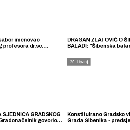
 sabor imenovao
DRAGAN ZLATOVIĆ O Š
 profesora dr.sc.
BALADI: "Šibenska bala
Zlatovića članom
izvodila i izvodit će se u
og vijeća za visoko
svečanim gradskim pri
20. Lipanj
je, znanost i tehnološki
 SJEDNICA GRADSKOG
Konstituirano Gradsko v
Gradonačelnik govorio o
Grada Šibenika - predsj
a koji će "oplemeniti i
dr.sc. Dragan Zlatović