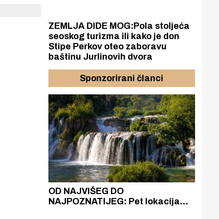
ZEMLJA DIDE MOG:Pola stoljeća
seoskog turizma ili kako je don
Stipe Perkov oteo zaboravu
baštinu Jurlinovih dvora
Sponzorirani članci
azak
OD NAJVIŠEG DO
ZA
zgrađeno
NAJPOZNATIJEG: Pet lokacija
AKA
ru
koje otkrivaju različitost slapova
isku