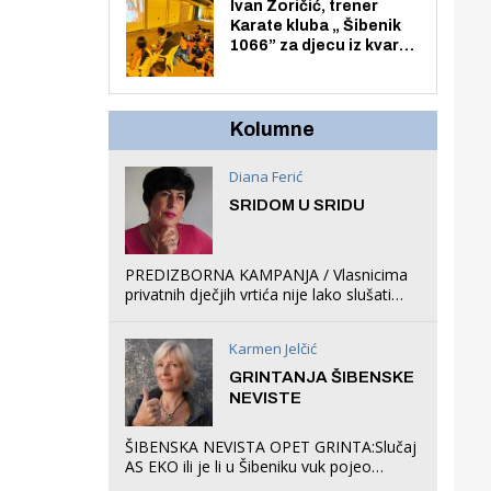
Zmajevac
Ivan Zoričić, trener
Karate kluba „ Šibenik
1066” za djecu iz kvarta
pretvorio svoju garažu
u igraonicu, postavio
ljuljačke i trampolin i
organizirao dječje
Kolumne
ljetno kino.
Diana Ferić
SRIDOM U SRIDU
PREDIZBORNA KAMPANJA / Vlasnicima
privatnih dječjih vrtića nije lako slušati
Restovićeva obećanja jer ispada da to
što oni rade u Šibeniku ne postoji
Karmen Jelčić
GRINTANJA ŠIBENSKE
NEVISTE
ŠIBENSKA NEVISTA OPET GRINTA:Slučaj
AS EKO ili je li u Šibeniku vuk pojeo
magare, a profit ljubav prema