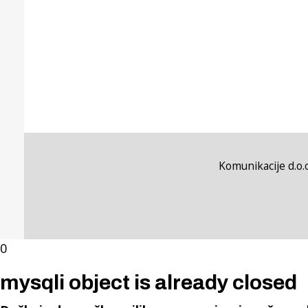
Komunikacije d.o.o
0
mysqli object is already closed