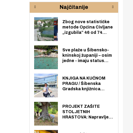
rijeke Krke
sud
Najčitanije
pod
zaj
Zbog nove statističke
metode Općina Civljane
„izgubila” 46 od 74
zaposlenika. Do sada je
imala više zaposlenika
nego radno sposobnih
Sve plaže u Šibensko-
osoba među svojih 170
kninskoj županiji – osim
stanovnika.
jedne - imaju status
javno dostupnog
pomorskog dobra u
općoj upotrebi. Pristup
KNJIGA NA KUĆNOM
je slobodan i besplatan
PRAGU / Šibenska
za sve građane i
Gradska knjižnica
posjetitelje.
„Juraj Šižgorić” uvela
besplatnu dostavu
knjiga na kućnu adresu
PROJEKT ZAŠITE
električnim biciklom.
STOLJETNIH
HRASTOVA: Napravljen
prvi stručni pregled
hrastova na lokaciji