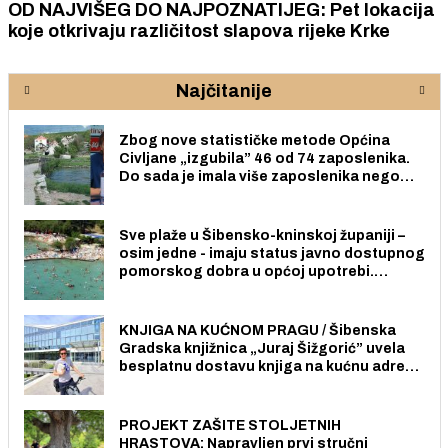
OD NAJVIŠEG DO NAJPOZNATIJEG: Pet lokacija
koje otkrivaju različitost slapova rijeke Krke
Najčitanije
Zbog nove statističke metode Općina
Civljane „izgubila” 46 od 74 zaposlenika.
Do sada je imala više zaposlenika nego
radno sposobnih osoba među svojih 170
stanovnika.
Sve plaže u Šibensko-kninskoj županiji –
osim jedne - imaju status javno dostupnog
pomorskog dobra u općoj upotrebi.
Pristup je slobodan i besplatan za sve
građane i posjetitelje.
KNJIGA NA KUĆNOM PRAGU / Šibenska
Gradska knjižnica „Juraj Šižgorić” uvela
besplatnu dostavu knjiga na kućnu adresu
električnim biciklom.
PROJEKT ZAŠITE STOLJETNIH
HRASTOVA: Napravljen prvi stručni