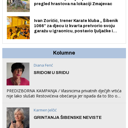
pregled hrastova na lokaciji Zmajevac
Ivan Zoričić, trener Karate kluba „ Šibenik
1066” za djecu iz kvarta pretvorio svoju
garažu u igraonicu, postavio ljuljačke i
trampolin i organizirao dječje ljetno kino.
Kolumne
Diana Ferić
SRIDOM U SRIDU
PREDIZBORNA KAMPANJA / Vlasnicima privatnih dječjih vrtića
nije lako slušati Restovićeva obećanja jer ispada da to što oni
rade u Šibeniku ne postoji
Karmen Jelčić
GRINTANJA ŠIBENSKE NEVISTE