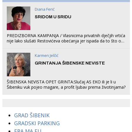
Diana Ferić
SRIDOM U SRIDU
PREDIZBORNA KAMPANJA / Vlasnicima privatnih dječjih vrtića
nije lako slušati Restovićeva obećanja jer ispada da to što oni
rade u Šibeniku ne postoji
Karmen Jelčić
GRINTANJA ŠIBENSKE NEVISTE
ŠIBENSKA NEVISTA OPET GRINTA:Slučaj AS EKO ili je li u
Šibeniku vuk pojeo magare, a profit ljubav prema životinjama?
GRAD ŠIBENIK
GRADSKI PARKING
FRA MA FU