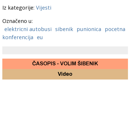
Iz kategorije:
Vijesti
Označeno u:
elektricni autobusi
sibenik
punionica
pocetna
konferencija
eu
ČASOPIS - VOLIM ŠIBENIK
Video