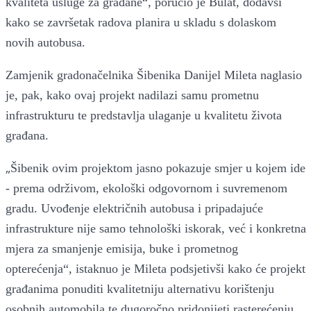
kvaliteta usluge za građane“, poručio je Bulat, dodavši
kako se završetak radova planira u skladu s dolaskom
novih autobusa.
Zamjenik gradonačelnika Šibenika Danijel Mileta naglasio
je, pak, kako ovaj projekt nadilazi samu prometnu
infrastrukturu te predstavlja ulaganje u kvalitetu života
građana.
„
Šibenik ovim projektom jasno pokazuje smjer u kojem ide
- prema održivom, ekološki odgovornom i suvremenom
gradu. Uvođenje električnih autobusa i pripadajuće
infrastrukture nije samo tehnološki iskorak, već i konkretna
mjera za smanjenje emisija, buke i prometnog
opterećenja“, istaknuo je Mileta podsjetivši kako će projekt
građanima ponuditi kvalitetniju alternativu korištenju
osobnih automobila te dugoročno pridonijeti rasterećenju