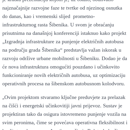
najznačajnije razvojne faze te tvrtke od njezinog osnutka
do danas, kao i vremenski slijed prometno-
infrastrukturnog rasta Šibenika. U svom je obraćanju
prisutnima na današnjoj konferenciji istaknuo kako projekt
„Izgradnja infrastrukture za punjenje električnih autobusa
na području grada Šibenika“ predstavlja važan iskorak u
razvoju održive urbane mobilnosti u Šibeniku. Dodao je da
će nova infrastruktura omogućiti pouzdano i učinkovito
funkcioniranje novih električnih autobusa, uz optimizaciju
operativnih procesa na šibenskom autobusnom kolodvoru.
„
Ovim projektom stvaramo ključne preduvjete za prelazak
na čišći i energetski učinkovitiji javni prijevoz. Sustav je
projektiran tako da osigura istovremeno punjenje vozila na
svim peronima, čime se povećava operativna fleksibilnost i