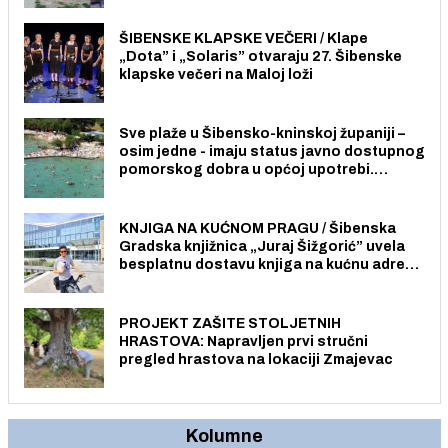
stanovnika.
ŠIBENSKE KLAPSKE VEČERI / Klape
„Dota” i „Solaris” otvaraju 27. Šibenske
klapske večeri na Maloj loži
Sve plaže u Šibensko-kninskoj županiji –
osim jedne - imaju status javno dostupnog
pomorskog dobra u općoj upotrebi.
Pristup je slobodan i besplatan za sve
građane i posjetitelje.
KNJIGA NA KUĆNOM PRAGU / Šibenska
Gradska knjižnica „Juraj Šižgorić” uvela
besplatnu dostavu knjiga na kućnu adresu
električnim biciklom.
PROJEKT ZAŠITE STOLJETNIH
HRASTOVA: Napravljen prvi stručni
pregled hrastova na lokaciji Zmajevac
Kolumne