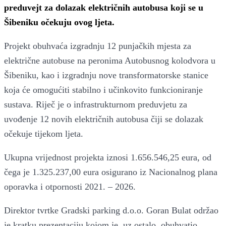
preduvejt za dolazak električnih autobusa koji se u
Šibeniku očekuju ovog ljeta.
Projekt obuhvaća izgradnju 12 punjačkih mjesta za
električne autobuse na peronima Autobusnog kolodvora u
Šibeniku, kao i izgradnju nove transformatorske stanice
koja će omogućiti stabilno i učinkovito funkcioniranje
sustava. Riječ je o infrastrukturnom preduvjetu za
uvođenje 12 novih električnih autobusa čiji se dolazak
očekuje tijekom ljeta.
Ukupna vrijednost projekta iznosi 1.656.546,25 eura, od
čega je 1.325.237,00 eura osigurano iz Nacionalnog plana
oporavka i otpornosti 2021. – 2026.
Direktor tvrtke Gradski parking d.o.o. Goran Bulat održao
je kratku prezentaciju kojom je, uz ostalo, obuhvatio