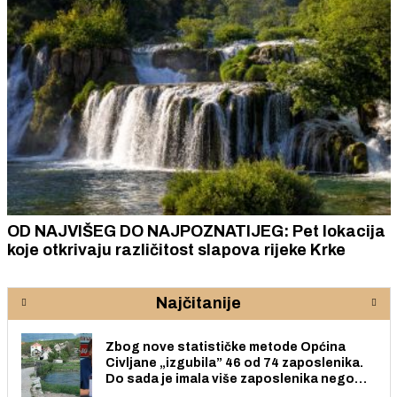
OD NAJVIŠEG DO NAJPOZNATIJEG: Pet lokacija
koje otkrivaju različitost slapova rijeke Krke
Najčitanije
Zbog nove statističke metode Općina
Civljane „izgubila” 46 od 74 zaposlenika.
Do sada je imala više zaposlenika nego
radno sposobnih osoba među svojih 170