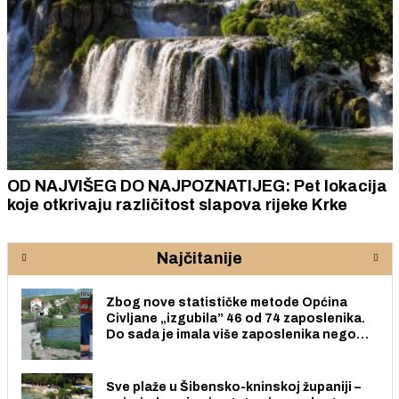
OD NAJVIŠEG DO NAJPOZNATIJEG: Pet lokacija
koje otkrivaju različitost slapova rijeke Krke
Najčitanije
Zbog nove statističke metode Općina
Civljane „izgubila” 46 od 74 zaposlenika.
Do sada je imala više zaposlenika nego
radno sposobnih osoba među svojih 170
stanovnika.
Sve plaže u Šibensko-kninskoj županiji –