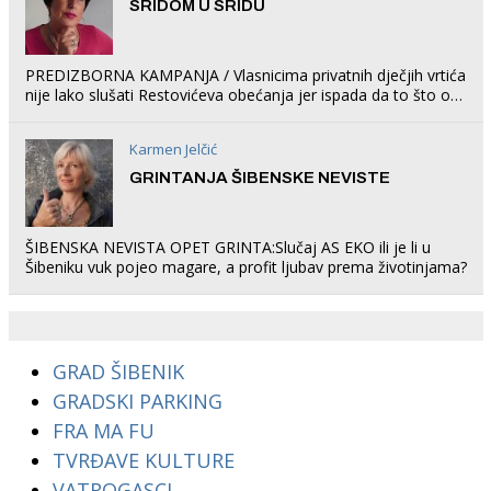
SRIDOM U SRIDU
PREDIZBORNA KAMPANJA / Vlasnicima privatnih dječjih vrtića
nije lako slušati Restovićeva obećanja jer ispada da to što oni
rade u Šibeniku ne postoji
Karmen Jelčić
GRINTANJA ŠIBENSKE NEVISTE
ŠIBENSKA NEVISTA OPET GRINTA:Slučaj AS EKO ili je li u
Šibeniku vuk pojeo magare, a profit ljubav prema životinjama?
GRAD ŠIBENIK
GRADSKI PARKING
FRA MA FU
TVRĐAVE KULTURE
VATROGASCI