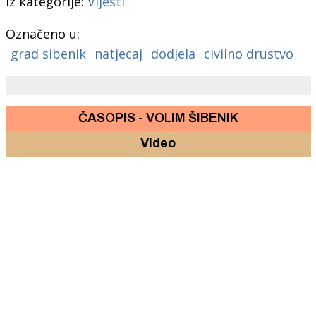
Iz kategorije:
Vijesti
Označeno u:
grad sibenik
natjecaj
dodjela
civilno drustvo
ČASOPIS - VOLIM ŠIBENIK
Video