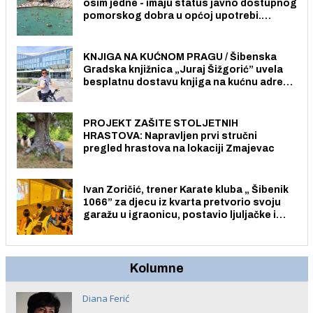
osim jedne - imaju status javno dostupnog
pomorskog dobra u općoj upotrebi.
Pristup je slobodan i besplatan za sve
građane i posjetitelje.
KNJIGA NA KUĆNOM PRAGU / Šibenska
Gradska knjižnica „Juraj Šižgorić” uvela
besplatnu dostavu knjiga na kućnu adresu
električnim biciklom.
PROJEKT ZAŠITE STOLJETNIH
HRASTOVA: Napravljen prvi stručni
pregled hrastova na lokaciji Zmajevac
Ivan Zoričić, trener Karate kluba „ Šibenik
1066” za djecu iz kvarta pretvorio svoju
garažu u igraonicu, postavio ljuljačke i
trampolin i organizirao dječje ljetno kino.
Kolumne
Diana Ferić