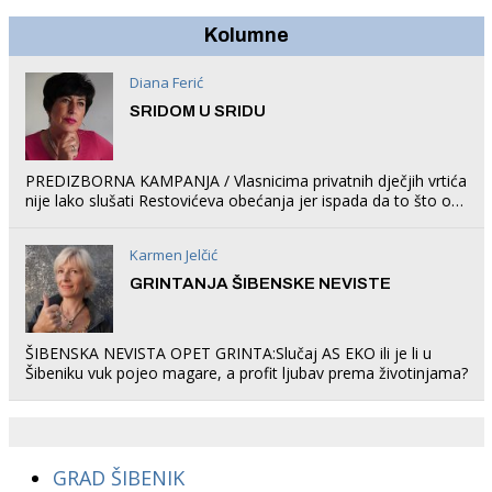
Kolumne
Diana Ferić
SRIDOM U SRIDU
PREDIZBORNA KAMPANJA / Vlasnicima privatnih dječjih vrtića
nije lako slušati Restovićeva obećanja jer ispada da to što oni
rade u Šibeniku ne postoji
Karmen Jelčić
GRINTANJA ŠIBENSKE NEVISTE
ŠIBENSKA NEVISTA OPET GRINTA:Slučaj AS EKO ili je li u
Šibeniku vuk pojeo magare, a profit ljubav prema životinjama?
GRAD ŠIBENIK