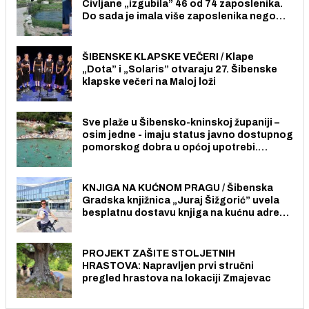
Civljane „izgubila” 46 od 74 zaposlenika.
Do sada je imala više zaposlenika nego
radno sposobnih osoba među svojih 170
stanovnika.
ŠIBENSKE KLAPSKE VEČERI / Klape
„Dota” i „Solaris” otvaraju 27. Šibenske
klapske večeri na Maloj loži
Sve plaže u Šibensko-kninskoj županiji –
osim jedne - imaju status javno dostupnog
pomorskog dobra u općoj upotrebi.
Pristup je slobodan i besplatan za sve
građane i posjetitelje.
KNJIGA NA KUĆNOM PRAGU / Šibenska
Gradska knjižnica „Juraj Šižgorić” uvela
besplatnu dostavu knjiga na kućnu adresu
električnim biciklom.
PROJEKT ZAŠITE STOLJETNIH
HRASTOVA: Napravljen prvi stručni
pregled hrastova na lokaciji Zmajevac