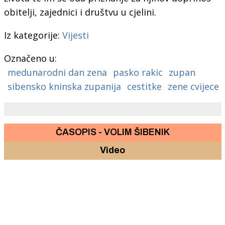
obitelji, zajednici i društvu u cjelini.
Iz kategorije:
Vijesti
Označeno u:
medunarodni dan zena
pasko rakic
zupan
sibensko kninska zupanija
cestitke
zene cvijece
ČASOPIS - VOLIM ŠIBENIK
Video