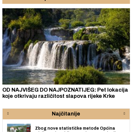
OD NAJVIŠEG DO NAJPOZNATIJEG: Pet lokacija
koje otkrivaju različitost slapova rijeke Krke
Najčitanije
Zbog nove statističke metode Općina