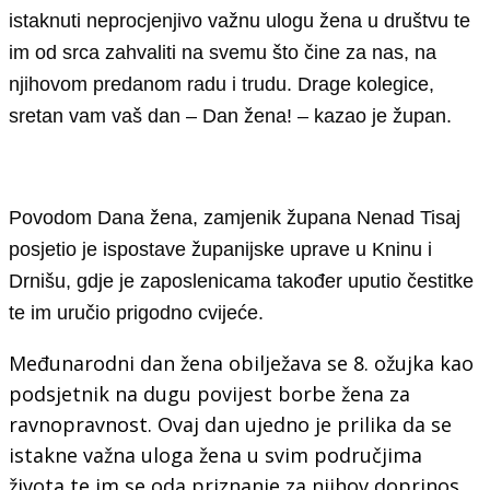
istaknuti neprocjenjivo važnu ulogu žena u društvu te
im od srca zahvaliti na svemu što čine za nas, na
njihovom predanom radu i trudu. Drage kolegice,
sretan vam vaš dan – Dan žena! – kazao je župan.
Povodom Dana žena, zamjenik župana Nenad Tisaj
posjetio je ispostave županijske uprave u Kninu i
Drnišu, gdje je zaposlenicama također uputio čestitke
te im uručio prigodno cvijeće.
Međunarodni dan žena obilježava se 8. ožujka kao
podsjetnik na dugu povijest borbe žena za
ravnopravnost. Ovaj dan ujedno je prilika da se
istakne važna uloga žena u svim područjima
života te im se oda priznanje za njihov doprinos