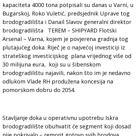
kapaciteta 4000 tona potpisali su danas u Varni, u
Bugarskoj, Roko Vuletić, predsjednik Uprave tog
brodogradilišta i Danail Slavov generalni direktor
brodogradilišta TEREM – SHIPYARD Flotski
Arsenal – Varna, kojem je povjerena gradnja tog
plutajućeg doka. Riječ je o najvećoj investiciji iz
strateškog investicijskog plana vrijednog više od
30 milijuna eura, koji su u šibenskom
brodogradilištu najavili, nakon što im je nedavno
odlukom Vlade RH produžena koncesija na
pomorskom dobru do 2054.
Stavljanje doka u operativnu upotrebu Iskra
brodogradilište obuhvatit će segment koji dosad
nije pokrivalo – remont gotovo svih brodova