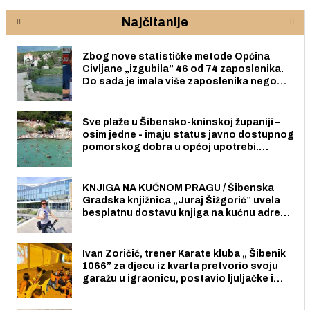
Najčitanije
Zbog nove statističke metode Općina
Civljane „izgubila” 46 od 74 zaposlenika.
Do sada je imala više zaposlenika nego
radno sposobnih osoba među svojih 170
stanovnika.
Sve plaže u Šibensko-kninskoj županiji –
osim jedne - imaju status javno dostupnog
pomorskog dobra u općoj upotrebi.
Pristup je slobodan i besplatan za sve
građane i posjetitelje.
KNJIGA NA KUĆNOM PRAGU / Šibenska
Gradska knjižnica „Juraj Šižgorić” uvela
besplatnu dostavu knjiga na kućnu adresu
električnim biciklom.
Ivan Zoričić, trener Karate kluba „ Šibenik
1066” za djecu iz kvarta pretvorio svoju
garažu u igraonicu, postavio ljuljačke i
trampolin i organizirao dječje ljetno kino.