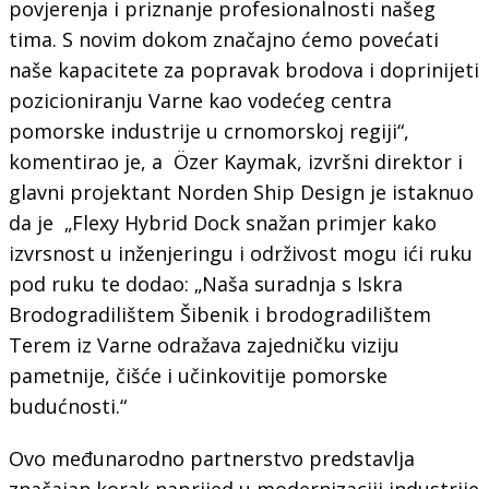
povjerenja i priznanje profesionalnosti našeg
tima. S novim dokom značajno ćemo povećati
naše kapacitete za popravak brodova i doprinijeti
pozicioniranju Varne kao vodećeg centra
pomorske industrije u crnomorskoj regiji“,
komentirao je, a Özer Kaymak, izvršni direktor i
glavni projektant Norden Ship Design je istaknuo
da je „Flexy Hybrid Dock snažan primjer kako
izvrsnost u inženjeringu i održivost mogu ići ruku
pod ruku te dodao: „Naša suradnja s Iskra
Brodogradilištem Šibenik i brodogradilištem
Terem iz Varne odražava zajedničku viziju
pametnije, čišće i učinkovitije pomorske
budućnosti.“
Ovo međunarodno partnerstvo predstavlja
značajan korak naprijed u modernizaciji industrije