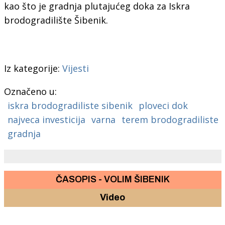
kao što je gradnja plutajućeg doka za Iskra
brodogradilište Šibenik.
Iz kategorije:
Vijesti
Označeno u:
iskra brodogradiliste sibenik
ploveci dok
najveca investicija
varna
terem brodogradiliste
gradnja
ČASOPIS - VOLIM ŠIBENIK
Video