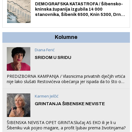
DEMOGRAFSKA KATASTROFA / Šibensko-
kninska županija izgubila 14 000
stanovnika, Šibenik 6500, Knin 5300, Drniš
1758, Skradin 625, Vodice 275...
Kolumne
Diana Ferić
SRIDOM U SRIDU
PREDIZBORNA KAMPANJA / Vlasnicima privatnih dječjih vrtića
nije lako slušati Restovićeva obećanja jer ispada da to što oni
rade u Šibeniku ne postoji
Karmen Jelčić
GRINTANJA ŠIBENSKE NEVISTE
ŠIBENSKA NEVISTA OPET GRINTA:Slučaj AS EKO ili je li u
Šibeniku vuk pojeo magare, a profit ljubav prema životinjama?