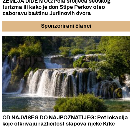
ZEMLJA DIDE MOG:Pola stoljeća seoskog
turizma ili kako je don Stipe Perkov oteo
zaboravu baštinu Jurlinovih dvora
Sponzorirani članci
OD NAJVIŠEG DO NAJPOZNATIJEG: Pet lokacija
koje otkrivaju različitost slapova rijeke Krke