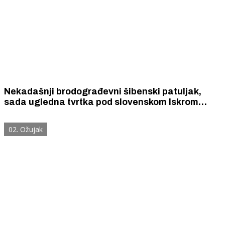
Nekadašnji brodograđevni šibenski patuljak,
sada ugledna tvrtka pod slovenskom Iskrom
kupila nekadašnjeg diva u brodogradnji, riječki 3.
maj
02. Ožujak