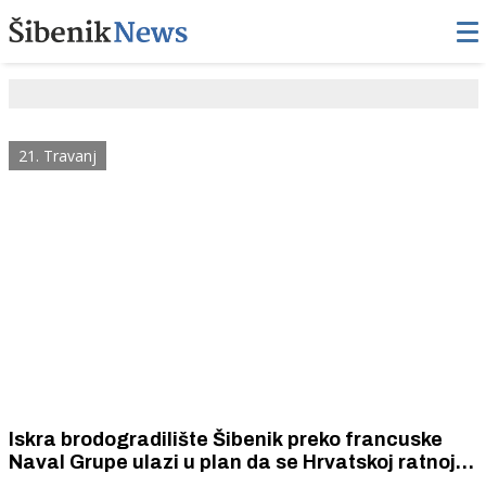
21. Travanj
Iskra brodogradilište Šibenik preko francuske
Naval Grupe ulazi u plan da se Hrvatskoj ratnoj
mornarici osigura europske višenamjenske