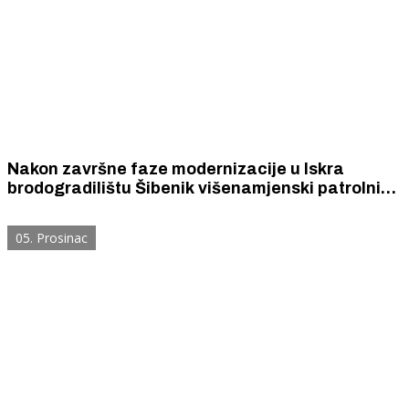
Nakon završne faze modernizacije u Iskra
brodogradilištu Šibenik višenamjenski patrolni
brod Triglav predan Ministarstvu obrane
Republike Slovenije
05. Prosinac