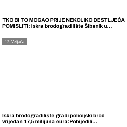
TKO BI TO MOGAO PRIJE NEKOLIKO DESTLJEĆA
POMISLITI: Iskra brodogradilište Šibenik u
vlasništvu obitelji Šešok dobilo zeleno svijetlo za
preuzimanje riječkog 3. maja
12. Veljača
Iskra brodogradilište gradi policijski brod
vrijedan 17,5 milijuna eura:Pobijedili