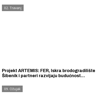
površinske borbene brodove
02. Travanj
Projekt ARTEMIS: FER, Iskra brodogradilište
Šibenik i partneri razvijaju budućnost
autonomnog nadzora prirode
09. Ožujak