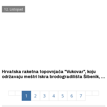
plutajućeg doka duljine 110 metara i nosivosti
4000 tona
12. Listopad
Hrvatska raketna topovnjača "Vukovar", koju
održavaju meštri Iskra brodogradilišta Šibenik, u
operaciji NATO-a "Sea Guardian" prešla 4800
nautičkih milja i izvršila sve postavljene zadaće.
1
2
3
4
5
6
7