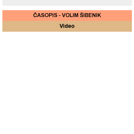
ČASOPIS - VOLIM ŠIBENIK
Video