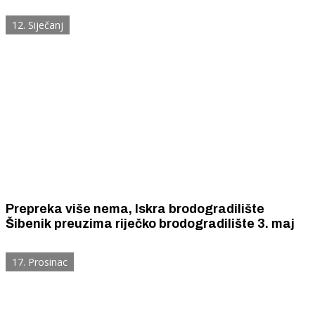
konkurenciju iz Italije,Turske i Njemačke
12. Siječanj
Prepreka više nema, Iskra brodogradilište
Šibenik preuzima riječko brodogradilište 3. maj
17. Prosinac