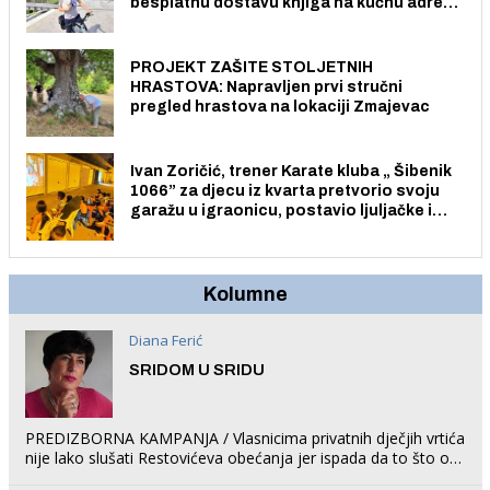
besplatnu dostavu knjiga na kućnu adresu
električnim biciklom.
PROJEKT ZAŠITE STOLJETNIH
HRASTOVA: Napravljen prvi stručni
pregled hrastova na lokaciji Zmajevac
Ivan Zoričić, trener Karate kluba „ Šibenik
1066” za djecu iz kvarta pretvorio svoju
garažu u igraonicu, postavio ljuljačke i
trampolin i organizirao dječje ljetno kino.
Kolumne
Diana Ferić
SRIDOM U SRIDU
PREDIZBORNA KAMPANJA / Vlasnicima privatnih dječjih vrtića
nije lako slušati Restovićeva obećanja jer ispada da to što oni
rade u Šibeniku ne postoji