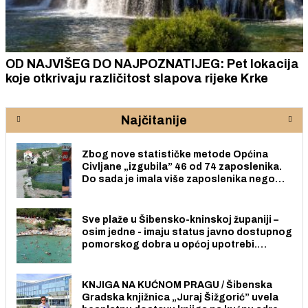
OD NAJVIŠEG DO NAJPOZNATIJEG: Pet lokacija
koje otkrivaju različitost slapova rijeke Krke
Najčitanije
Zbog nove statističke metode Općina
Civljane „izgubila” 46 od 74 zaposlenika.
Do sada je imala više zaposlenika nego
radno sposobnih osoba među svojih 170
stanovnika.
Sve plaže u Šibensko-kninskoj županiji –
osim jedne - imaju status javno dostupnog
pomorskog dobra u općoj upotrebi.
Pristup je slobodan i besplatan za sve
građane i posjetitelje.
KNJIGA NA KUĆNOM PRAGU / Šibenska
Gradska knjižnica „Juraj Šižgorić” uvela