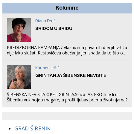
Kolumne
Diana Ferić
SRIDOM U SRIDU
PREDIZBORNA KAMPANJA / Vlasnicima privatnih dječjih vrtića
nije lako slušati Restovićeva obećanja jer ispada da to što oni
rade u Šibeniku ne postoji
Karmen Jelčić
GRINTANJA ŠIBENSKE NEVISTE
ŠIBENSKA NEVISTA OPET GRINTA:Slučaj AS EKO ili je li u
Šibeniku vuk pojeo magare, a profit ljubav prema životinjama?
GRAD ŠIBENIK