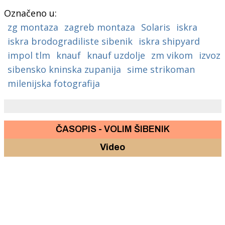
Označeno u:
zg montaza
zagreb montaza
Solaris
iskra
iskra brodogradiliste sibenik
iskra shipyard
impol tlm
knauf
knauf uzdolje
zm vikom
izvoz
sibensko kninska zupanija
sime strikoman
milenijska fotografija
ČASOPIS - VOLIM ŠIBENIK
Video