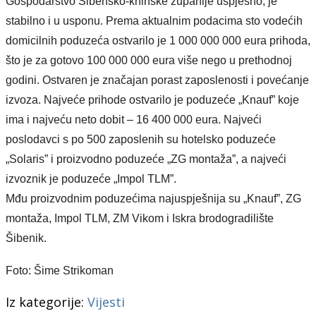
Gospodarstvo Šibensko-kninske županije uspješno, je
stabilno i u usponu. Prema aktualnim podacima sto vodećih
domicilnih poduzeća ostvarilo je 1 000 000 000 eura prihoda,
što je za gotovo 100 000 000 eura više nego u prethodnoj
godini. Ostvaren je značajan porast zaposlenosti i povećanje
izvoza.
Najveće prihode ostvari
lo
je
poduzeće „
Knauf”
koje
ima i
najveć
u
neto
dobit –
16 4
00 000
eura.
Najveći
poslodavci s po 500 zaposlenih su hotelsko poduzeće
„Solaris” i proizvodno poduzeće „ZG montaža”, a najveći
izvoznik je poduzeće „Impol TLM”.
Mđu proizvodnim poduzećima najuspješnija su „Knauf”, ZG
montaža, Impol TLM, ZM Vikom i Iskra brodogradilište
Šibenik.
Foto: Šime Strikoman
Iz kategorije:
Vijesti