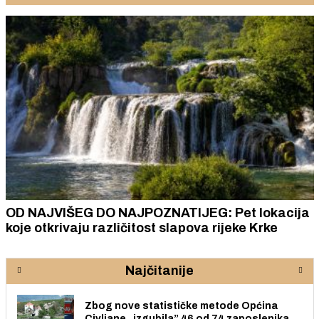
OD NAJVIŠEG DO NAJPOZNATIJEG: Pet lokacija
koje otkrivaju različitost slapova rijeke Krke
Najčitanije
Zbog nove statističke metode Općina
Civljane „izgubila” 46 od 74 zaposlenika.