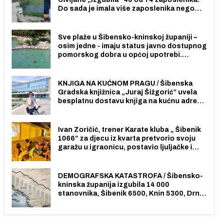
Do sada je imala više zaposlenika nego
radno sposobnih osoba među svojih 170
stanovnika.
Sve plaže u Šibensko-kninskoj županiji –
osim jedne - imaju status javno dostupnog
pomorskog dobra u općoj upotrebi.
Pristup je slobodan i besplatan za sve
građane i posjetitelje.
KNJIGA NA KUĆNOM PRAGU / Šibenska
Gradska knjižnica „Juraj Šižgorić” uvela
besplatnu dostavu knjiga na kućnu adresu
električnim biciklom.
Ivan Zoričić, trener Karate kluba „ Šibenik
1066” za djecu iz kvarta pretvorio svoju
garažu u igraonicu, postavio ljuljačke i
trampolin i organizirao dječje ljetno kino.
DEMOGRAFSKA KATASTROFA / Šibensko-
kninska županija izgubila 14 000
stanovnika, Šibenik 6500, Knin 5300, Drniš
1758, Skradin 625, Vodice 275...