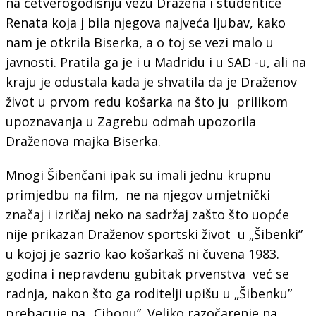
na četverogodišnju vezu Dražena i studentice
Renata koja j bila njegova najveća ljubav, kako
nam je otkrila Biserka, a o toj se vezi malo u
javnosti. Pratila ga je i u Madridu i u SAD -u, ali na
kraju je odustala kada je shvatila da je Draženov
život u prvom redu košarka na što ju prilikom
upoznavanja u Zagrebu odmah upozorila
Draženova majka Biserka.
Mnogi Šibenčani ipak su imali jednu krupnu
primjedbu na film, ne na njegov umjetnički
značaj i izričaj neko na sadržaj zašto što uopće
nije prikazan Draženov sportski život u „Šibenki”
u kojoj je sazrio kao košarkaš ni čuvena 1983.
godina i nepravdenu gubitak prvenstva već se
radnja, nakon što ga roditelji upišu u „Šibenku”
prebacuje na „Cibonu”. Veliko razočarenje na