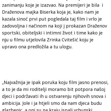
zanimanju koje je izazvao. Na premijeri je bila i
Draženova majka Biserka koja je, kako nam je
kazala sinoć prvi put pogledala taj film i vrlo je
zadovoljna i načinom na koji j prokazan Draženov
sportski, obiteljski i intimni život i time kako je
nju u filmu utjelovila Zrinka Cvitešić koju je
upravo ona predložila a tu ulogu.
„Najvažnija je ipak poruka koju film jasno prenosi,
a to je da mi roditelji moramo bit potpora našoj
djeci i podržavati ih u ostvarenju njihovih snova i
ambicija. Jole i ja htjeli smo da nam djeca budu
glazbenic, a oni su na kraju ispali vrhunski