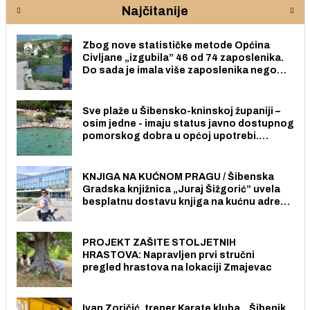
Najčitanije
Zbog nove statističke metode Općina
Civljane „izgubila” 46 od 74 zaposlenika.
Do sada je imala više zaposlenika nego
radno sposobnih osoba među svojih 170
stanovnika.
Sve plaže u Šibensko-kninskoj županiji –
osim jedne - imaju status javno dostupnog
pomorskog dobra u općoj upotrebi.
Pristup je slobodan i besplatan za sve
građane i posjetitelje.
KNJIGA NA KUĆNOM PRAGU / Šibenska
Gradska knjižnica „Juraj Šižgorić” uvela
besplatnu dostavu knjiga na kućnu adresu
električnim biciklom.
PROJEKT ZAŠITE STOLJETNIH
HRASTOVA: Napravljen prvi stručni
pregled hrastova na lokaciji Zmajevac
Ivan Zoričić, trener Karate kluba „ Šibenik