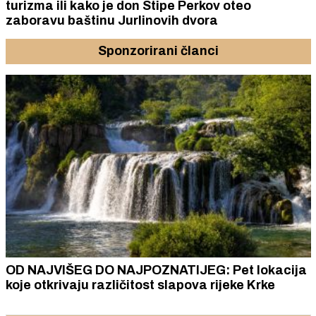
turizma ili kako je don Stipe Perkov oteo
zaboravu baštinu Jurlinovih dvora
Sponzorirani članci
OD NAJVIŠEG DO NAJPOZNATIJEG: Pet lokacija
koje otkrivaju različitost slapova rijeke Krke