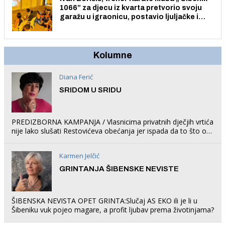
1066” za djecu iz kvarta pretvorio svoju
garažu u igraonicu, postavio ljuljačke i
trampolin i organizirao dječje ljetno kino.
Kolumne
Diana Ferić
SRIDOM U SRIDU
PREDIZBORNA KAMPANJA / Vlasnicima privatnih dječjih vrtića
nije lako slušati Restovićeva obećanja jer ispada da to što oni
rade u Šibeniku ne postoji
Karmen Jelčić
GRINTANJA ŠIBENSKE NEVISTE
ŠIBENSKA NEVISTA OPET GRINTA:Slučaj AS EKO ili je li u
Šibeniku vuk pojeo magare, a profit ljubav prema životinjama?