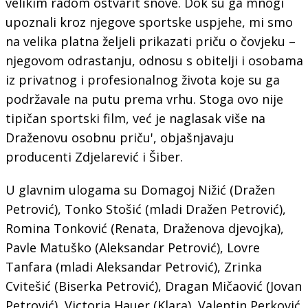
velikim radom ostvarit snove. Dok su ga mnogi
upoznali kroz njegove sportske uspjehe, mi smo
na velika platna željeli prikazati priču o čovjeku –
njegovom odrastanju, odnosu s obitelji i osobama
iz privatnog i profesionalnog života koje su ga
podržavale na putu prema vrhu. Stoga ovo nije
tipičan sportski film, već je naglasak više na
Draženovu osobnu priču', objašnjavaju
producenti Zdjelarević i Šiber.
U glavnim ulogama su Domagoj Nižić (Dražen
Petrović), Tonko Stošić (mladi Dražen Petrović),
Romina Tonković (Renata, Draženova djevojka),
Pavle Matuško (Aleksandar Petrović), Lovre
Tanfara (mladi Aleksandar Petrović), Zrinka
Cvitešić (Biserka Petrović), Dragan Mičaović (Jovan
Petrović), Victoria Hauer (Klara), Valentin Perković