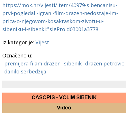
https://mok.hr/vijesti/item/40979-sibencanisu-
prvi-pogledali-igrani-film-drazen-nedostaje-im-
prica-o-njegovom-kosakraskom-zivotu-u-
sibeniku-i-sibenki#sigProId03001a3778
Iz kategorije:
Vijesti
Označeno u:
premijera filam drazen
sibenik
drazen petrovic
danilo serbedzija
ČASOPIS - VOLIM ŠIBENIK
Video