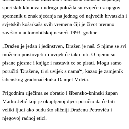
sportskih klubova i udruga položila su cvijeće uz njegov
spomenik u znak sjećanja na jednog od najvećih hrvatskih i
svjetskih košarkaša svih vremena čiji je život prerano
završio u automobilskoj nesreći 1993. godine.
„
Dražen je jedan i jedinstven, Dražen je naš. S njime se svi
možemo poistovjetiti i uvijek će tako biti. O njemu su
pisane pjesme i knjige i nastavit će se pisati. Mogu samo
poručiti 'Dražene, ti si uvijek s nama'“, kazao je zamjenik
šibenskog gradonačelnika Danijel Mileta.
Prigodnim riječima se obratio i šibensko-kninski župan
Marko Jelić koji je okupljenoj djeci poručio da će biti
veliki ljudi ako budu što sličniji Draženu Petroviću i
njegovoj radnoj etici.