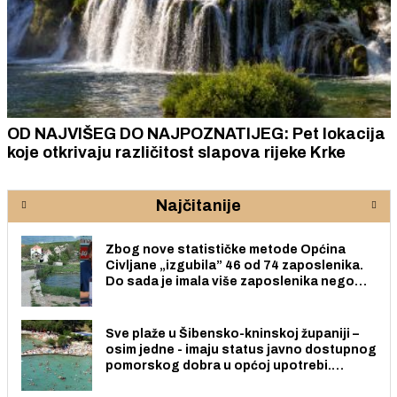
OD NAJVIŠEG DO NAJPOZNATIJEG: Pet lokacija
koje otkrivaju različitost slapova rijeke Krke
Najčitanije
Zbog nove statističke metode Općina
Civljane „izgubila” 46 od 74 zaposlenika.
Do sada je imala više zaposlenika nego
radno sposobnih osoba među svojih 170
stanovnika.
Sve plaže u Šibensko-kninskoj županiji –
osim jedne - imaju status javno dostupnog
pomorskog dobra u općoj upotrebi.
Pristup je slobodan i besplatan za sve