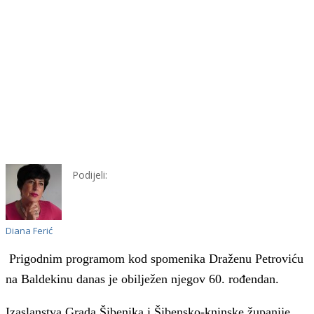
Podijeli:
Diana Ferić
Prigodnim programom kod spomenika Draženu Petroviću
na Baldekinu danas je obilježen njegov 60. rođendan.
Izaslanstva Grada Šibenika i Šibensko-kninske županije,