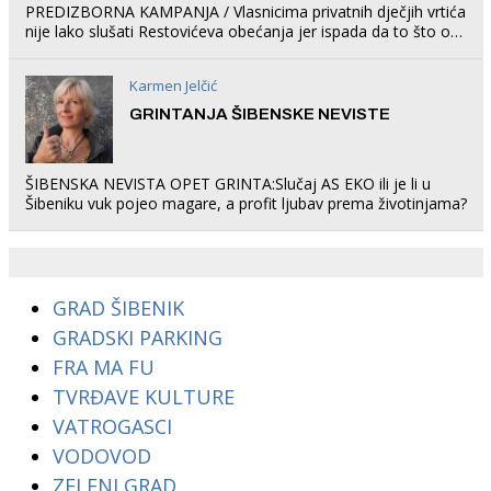
PREDIZBORNA KAMPANJA / Vlasnicima privatnih dječjih vrtića
nije lako slušati Restovićeva obećanja jer ispada da to što oni
rade u Šibeniku ne postoji
Karmen Jelčić
GRINTANJA ŠIBENSKE NEVISTE
ŠIBENSKA NEVISTA OPET GRINTA:Slučaj AS EKO ili je li u
Šibeniku vuk pojeo magare, a profit ljubav prema životinjama?
GRAD ŠIBENIK
GRADSKI PARKING
FRA MA FU
TVRĐAVE KULTURE
VATROGASCI
VODOVOD
ZELENI GRAD