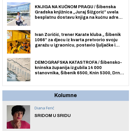
građane i posjetitelje.
KNJIGA NA KUĆNOM PRAGU / Šibenska
Gradska knjižnica „Juraj Šižgorić” uvela
besplatnu dostavu knjiga na kućnu adresu
električnim biciklom.
Ivan Zoričić, trener Karate kluba „ Šibenik
1066” za djecu iz kvarta pretvorio svoju
garažu u igraonicu, postavio ljuljačke i
trampolin i organizirao dječje ljetno kino.
DEMOGRAFSKA KATASTROFA / Šibensko-
kninska županija izgubila 14 000
stanovnika, Šibenik 6500, Knin 5300, Drniš
1758, Skradin 625, Vodice 275...
Kolumne
Diana Ferić
SRIDOM U SRIDU