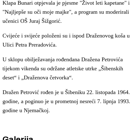
Klapa Bunari otpjevala je pjesme "Život leti kapetane" i
"Najljepše su oči moje majke", a program su moderirali
učenici OŠ Juraj Šižgorić.
Cvijeće i svijeće položeni su i ispod Draženovog koša u
Ulici Petra Preradovića.
U sklopu obilježavanja rođendana Dražena Petrovića
tijekom vikenda su održane atletske utrke „Šibenskih
deset“ i „Draženova četvorka“.
Dražen Petrović rođen je u Šibeniku 22. listopada 1964.
godine, a poginuo je u prometnoj nesreći 7. lipnja 1993.
godine u Njemačkoj.
Galerija