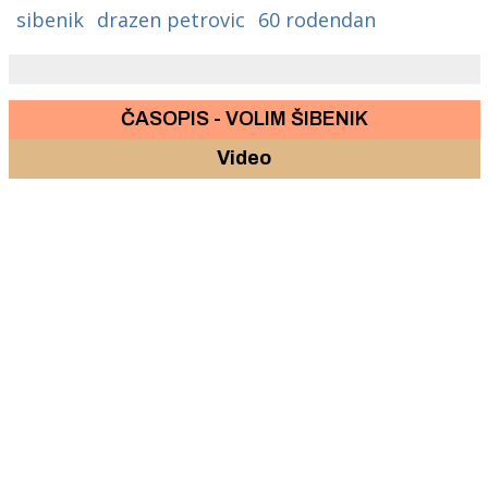
sibenik
drazen petrovic
60 rodendan
ČASOPIS - VOLIM ŠIBENIK
Video