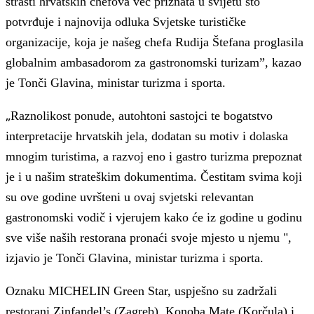
strasti hrvatskih chefova već priznata u svijetu što
potvrđuje i najnovija odluka Svjetske turističke
organizacije, koja je našeg chefa Rudija Štefana proglasila
globalnim ambasadorom za gastronomski turizam”, kazao
je Tonči Glavina, ministar turizma i sporta.
„
Raznolikost ponude, autohtoni sastojci te bogatstvo
interpretacije hrvatskih jela, dodatan su motiv i dolaska
mnogim turistima, a razvoj eno i gastro turizma prepoznat
je i u našim strateškim dokumentima. Čestitam svima koji
su ove godine uvršteni u ovaj svjetski relevantan
gastronomski vodič i vjerujem kako će iz godine u godinu
sve više naših restorana pronaći svoje mjesto u njemu ",
izjavio je Tonči Glavina, ministar turizma i sporta.
Oznaku MICHELIN Green Star, uspješno su zadržali
restorani Zinfandel’s (Zagreb), Konoba Mate (Korčula) i