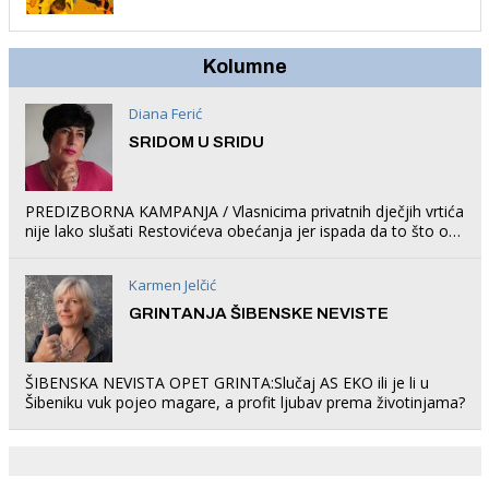
trampolin i organizirao dječje ljetno kino.
Kolumne
Diana Ferić
SRIDOM U SRIDU
PREDIZBORNA KAMPANJA / Vlasnicima privatnih dječjih vrtića
nije lako slušati Restovićeva obećanja jer ispada da to što oni
rade u Šibeniku ne postoji
Karmen Jelčić
GRINTANJA ŠIBENSKE NEVISTE
ŠIBENSKA NEVISTA OPET GRINTA:Slučaj AS EKO ili je li u
Šibeniku vuk pojeo magare, a profit ljubav prema životinjama?