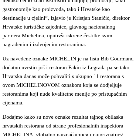
itekako ćemo znati iskoristiti u daljnjoj promociji, kako
gastronomije kao proizvoda, tako i Hrvatske kao
destinacije u cjelini”, izjavio je Kristjan Staničić, direktor
Hrvatske turističke zajednice, glavnog nacionalnog
partnera Michelina, uputivši iskrene čestitke svim
nagrađenim i izdvojenim restoranima.
Uz navedene oznake MICHELIN je na listu Bib Gourmand
dodatno uvrstio još i restoran Fakin iz Legrada pa se tako
Hrvatska danas može pohvaliti s ukupno 11 restorana s
ovom MICHELINOVOM oznakom koja se dodjeljuje
restoranima koji nude kvalitetne menije po pristupačnim
cijenama.
Dodajmo kako su nove oznake rezultat tajnog obilaska
hrvatskih restorana od strane profesionalnih inspektora
MICHELINA, globalno najznačajnijeg i najpriznatijeg