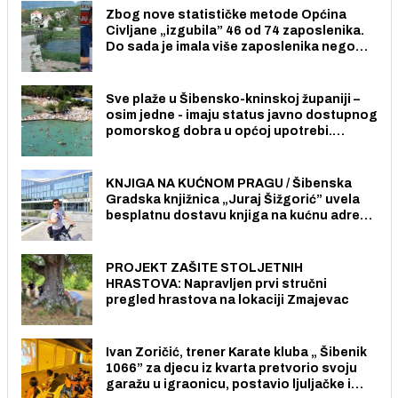
Zbog nove statističke metode Općina
Civljane „izgubila” 46 od 74 zaposlenika.
Do sada je imala više zaposlenika nego
radno sposobnih osoba među svojih 170
stanovnika.
Sve plaže u Šibensko-kninskoj županiji –
osim jedne - imaju status javno dostupnog
pomorskog dobra u općoj upotrebi.
Pristup je slobodan i besplatan za sve
građane i posjetitelje.
KNJIGA NA KUĆNOM PRAGU / Šibenska
Gradska knjižnica „Juraj Šižgorić” uvela
besplatnu dostavu knjiga na kućnu adresu
električnim biciklom.
PROJEKT ZAŠITE STOLJETNIH
HRASTOVA: Napravljen prvi stručni
pregled hrastova na lokaciji Zmajevac
Ivan Zoričić, trener Karate kluba „ Šibenik
1066” za djecu iz kvarta pretvorio svoju
garažu u igraonicu, postavio ljuljačke i