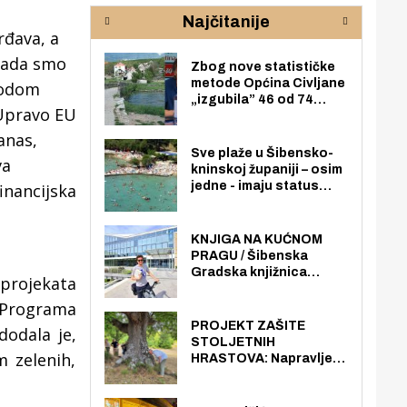
rijeke Krke
sud
Najčitanije
pod
rđava, a
zaj
 kada smo
Zbog nove statističke
metode Općina Civljane
ovodom
„izgubila” 46 od 74
 Upravo EU
zaposlenika. Do sada je
imala više zaposlenika
anas,
nego radno sposobnih
Sve plaže u Šibensko-
va
osoba među svojih 170
kninskoj županiji – osim
stanovnika.
jedne - imaju status
inancijska
javno dostupnog
pomorskog dobra u
općoj upotrebi. Pristup
KNJIGA NA KUĆNOM
je slobodan i besplatan
PRAGU / Šibenska
za sve građane i
Gradska knjižnica
projekata
posjetitelje.
„Juraj Šižgorić” uvela
A Programa
besplatnu dostavu
knjiga na kućnu adresu
PROJEKT ZAŠITE
dodala je,
električnim biciklom.
STOLJETNIH
m zelenih,
HRASTOVA: Napravljen
prvi stručni pregled
hrastova na lokaciji