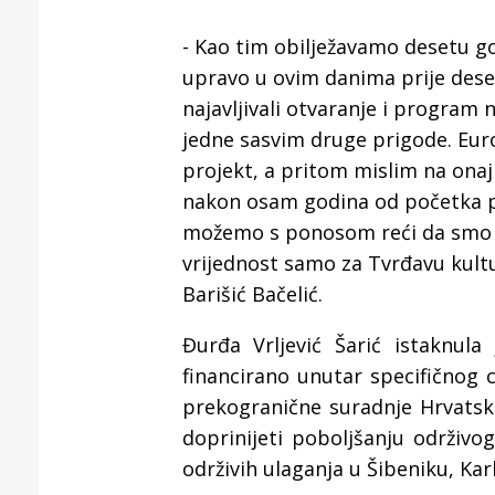
Puljanim
- Kao tim obilježavamo desetu god
upravo u ovim danima prije dese
najavljivali otvaranje i program
jedne sasvim druge prigode. Euro
projekt, a pritom mislim na onaj 
nakon osam godina od početka p
možemo s ponosom reći da smo sud
vrijednost samo za Tvrđavu kultu
Barišić Bačelić.
Đurđa Vrljević Šarić istaknu
financirano unutar specifičnog c
prekogranične suradnje Hrvatska
doprinijeti poboljšanju održivo
održivih ulaganja u Šibeniku, Karl