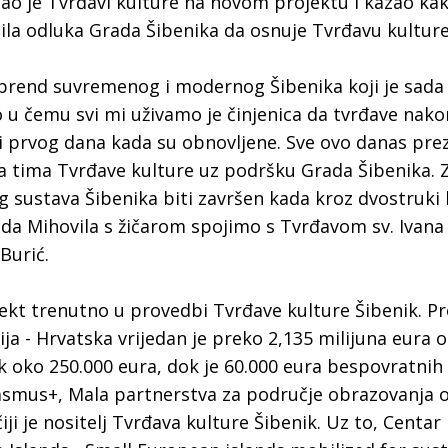
tao je Tvrđavi kulture na novom projektu i kazao kak
bila odluka Grada Šibenika da osnuje Tvrđavu kulture
 brend suvremenog i modernog Šibenika koji je sada
 u čemu svi mi uživamo je činjenica da tvrđave nako
 i prvog dana kada su obnovljene. Sve ovo danas pre
da tima Tvrđave kulture uz podršku Grada Šibenika.
og sustava Šibenika biti završen kada kroz dvostruk
ada Mihovila s žičarom spojimo s Tvrđavom sv. Ivana
Burić.
jekt trenutno u provedbi Tvrđave kulture Šibenik. Pr
ja - Hrvatska vrijedan je preko 2,135 milijuna eura o
 oko 250.000 eura, dok je 60.000 eura bespovratnih
smus+, Mala partnerstva za područje obrazovanja o
ji je nositelj Tvrđava kulture Šibenik. Uz to, Centar 