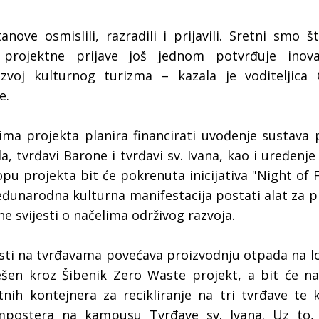
ove osmislili, razradili i prijavili. Sretni smo 
projektne prijave još jednom potvrđuje inova
azvoj kulturnog turizma – kazala je voditeljica 
e.
vima projekta planira financirati uvođenje sustav
la, tvrđavi Barone i tvrđavi sv. Ivana, kao i uređenj
opu projekta bit će pokrenuta inicijativa "Night of 
đunarodna kulturna manifestacija postati alat za 
ne svijesti o načelima održivog razvoja.
vnosti na tvrđavama povećava proizvodnju otpada na l
ešen kroz Šibenik Zero Waste projekt, a bit će n
ih kontejnera za recikliranje na tri tvrđave te 
mpostera na kampusu Tvrđave sv. Ivana. Uz to,