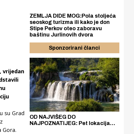
ZEMLJA DIDE MOG:Pola stoljeća
seoskog turizma ili kako je don
Stipe Perkov oteo zaboravu
baštinu Jurlinovih dvora
Sponzorirani članci
 vrijedan
stavili
nu
ciju
tu su Grad
azak
OD NAJVIŠEG DO
ZA
iz
zgrađeno
NAJPOZNATIJEG: Pet lokacija
AKA
a Gora.
ru
koje otkrivaju različitost slapova
isku