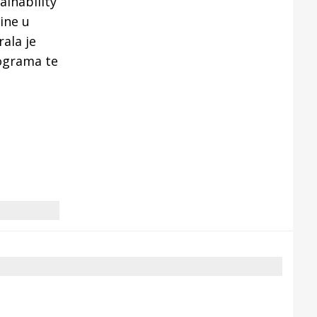
ainability
ine u
ala je
rograma te