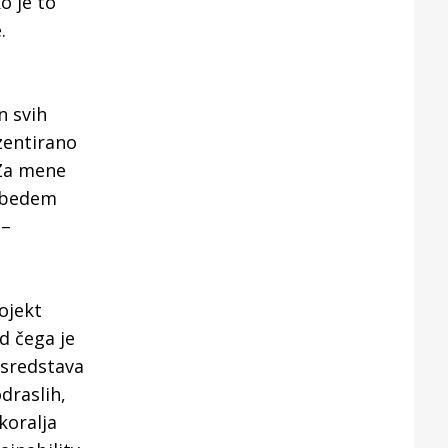
o je to
.
n svih
zentirano
 Za mene
i bedem
 –
ojekt
d čega je
 sredstava
draslih,
koralja