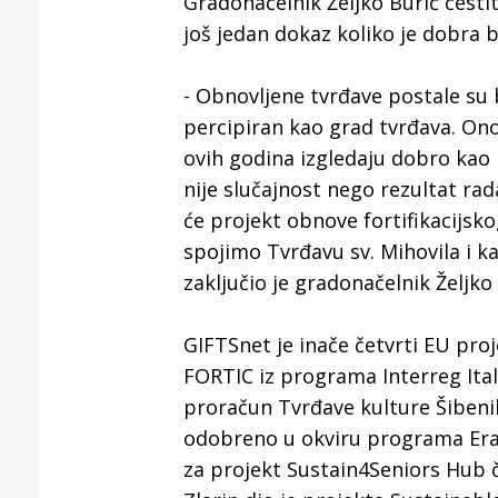
Gradonačelnik Željko Burić česti
još jedan dokaz koliko je dobra 
- Obnovljene tvrđave postale su
percipiran kao grad tvrđava. Ono
ovih godina izgledaju dobro kao
nije slučajnost nego rezultat ra
će projekt obnove fortifikacijsk
spojimo Tvrđavu sv. Mihovila i k
zaključio je gradonačelnik Željko 
GIFTSnet je inače četvrti EU pro
FORTIC iz programa Interreg Itali
proračun Tvrđave kulture Šibenik
odobreno u okviru programa Era
za projekt Sustain4Seniors Hub či