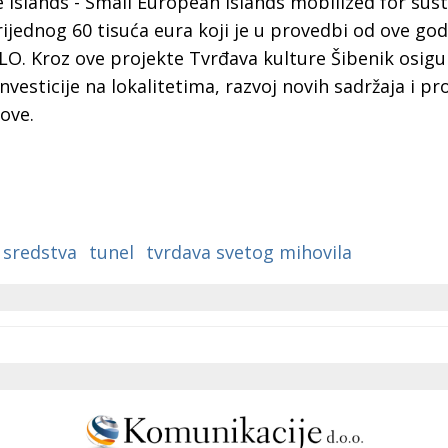
e Islands - Small European islands mobilized for sust
ijednog 60 tisuća eura koji je u provedbi od ove god
O. Kroz ove projekte Tvrđava kulture Šibenik osigur
nvesticije na lokalitetima, razvoj novih sadržaja i p
nove.
 sredstva
tunel
tvrdava svetog mihovila