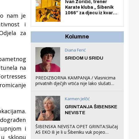
Zmajevac
Ivan Zoričić, trener
Karate kluba „ Šibenik
1066” za djecu iz kvarta
što nam je
pretvorio svoju garažu
tivnost i
u igraonicu, postavio
ljuljačke i trampolin i
Odjela za
organizirao dječje
Kolumne
ljetno kino.
Diana Ferić
a pametnog
SRIDOM U SRIDU
e tunela na
Fortresses
PREDIZBORNA KAMPANJA / Vlasnicima
privatnih dječjih vrtića nije lako slušati
promicanje
Restovićeva obećanja jer ispada da to
što oni rade u Šibeniku ne postoji
Karmen Jelčić
GRINTANJA ŠIBENSKE
okacijama.
NEVISTE
adograđen
ŠIBENSKA NEVISTA OPET GRINTA:Slučaj
kupnjom i
AS EKO ili je li u Šibeniku vuk pojeo
 u sklopu
magare, a profit ljubav prema