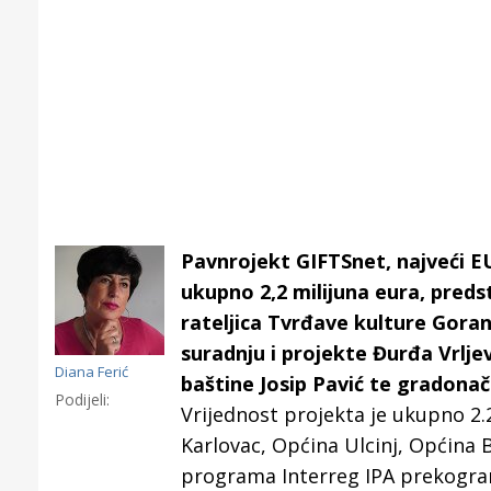
Pavnrojekt GIFTSnet, najveći EU
ukupno 2,2 milijuna eura, preds
rateljica Tvrđave kulture Goran
suradnju i projekte Đurđa Vrljevi
Diana Ferić
baštine Josip Pavić te gradonače
Podijeli:
Vrijednost projekta je ukupno 2.
Gornji tok
Karlovac, Općina Ulcinj, Općina B
Otkrijte h
programa Interreg IPA prekogran
edukativnom kampusu 