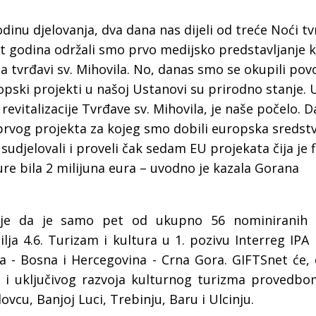
a
inu djelovanja, dva dana nas dijeli od treće Noći tv
t godina održali smo prvo medijsko predstavljanje
 na tvrđavi sv. Mihovila. No, danas smo se okupili p
pski projekti u našoj Ustanovi su prirodno stanje.
revitalizacije Tvrđave sv. Mihovila, je naše počelo. D
rvog projekta za kojeg smo dobili europska sredst
jelovali i proveli čak sedam EU projekata čija je f
re bila 2 milijuna eura – uvodno je kazala Gorana
la je da je samo pet od ukupno 56 nominiranih 
ilja 4.6. Turizam i kultura u 1. pozivu Interreg IP
 - Bosna i Hercegovina - Crna Gora. GIFTSnet će, 
g i uključivog razvoja kulturnog turizma provedbo
ovcu, Banjoj Luci, Trebinju, Baru i Ulcinju.