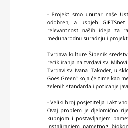
- Projekt smo unutar naše Ustan
odobren, a uspjeh GIFTSnet 
relevantnost naših ideja za r
međunarodnu suradnju i projekt
Tvrđava kulture Šibenik sredst
recikliranja na tvrđavi sv. Mihovi
Tvrđavi sv. Ivana. Također, u skl
Goes Green" koja će time kao me
zelenih standarda i poticanje jav
- Veliki broj posjetitelja i akti
Ovaj problem je djelomično rij
kupnjom i postavljanjem pametn
instaliranjem pametnog bioko