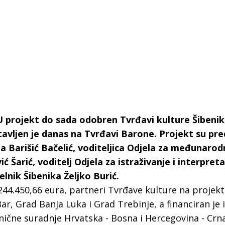
 projekt do sada odobren Tvrđavi kulture Šibenik,
tavljen je danas na Tvrđavi Barone. Projekt su pred
a Barišić Bačelić, voditeljica Odjela za međunarod
ć Šarić, voditelj Odjela za istraživanje i interpreta
lnik Šibenika Željko Burić.
244.450,66 eura, partneri Tvrđave kulture na projek
 Krke iz prve ruke -
Šibenik spreman za dol
ar, Grad Banja Luka i Grad Trebinje, a financiran je 
ostel Titius u
električnih autobusa: i
ične suradnje Hrvatska - Bosna i Hercegovina - Crn
NP Krka u
12 punionica na kolodvo