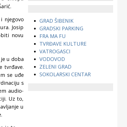
životinjama?
arić.
 i njegovo
GRAD ŠIBENIK
ura. Josip
GRADSKI PARKING
biti novu
FRA MA FU
TVRĐAVE KULTURE
VATROGASCI
VODOVOD
 je u doba
ZELENI GRAD
e tvrđave.
SOKOLARSKI CENTAR
čim se uđe
dinaciju s
tem audio-
iji. Uz to,
avljanje u
.