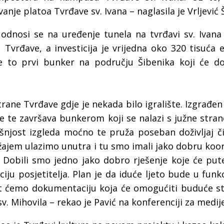
vanje platoa Tvrđave sv. Ivana – naglasila je Vrljević Š
 odnosi se na uređenje tunela na tvrđavi sv. Ivana
 Tvrđave, a investicija je vrijedna oko 320 tisuća e
e to prvi bunker na području Šibenika koji će do
strane Tvrđave gdje je nekada bilo igralište. Izgrađen
 te završava bunkerom koji se nalazi s južne stran
šnjost izgleda moćno te pruža poseban doživljaj 
žajem ulazimo unutra i tu smo imali jako dobru koor
 Dobili smo jedno jako dobro rješenje koje će pu
ciju posjetitelja. Plan je da iduće ljeto bude u funkc
it ćemo dokumentaciju koja će omogućiti buduće st
v. Mihovila – rekao je Pavić na konferenciji za medije