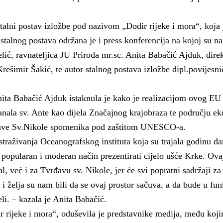
a
talni postav izložbe pod nazivom „Dodir rijeke i mora“, koja 
 stalnog postava održana je i press konferencija na kojoj su na
lić, ravnateljica JU Priroda mr.sc. Anita Babačić Ajduk, dire
Krešimir Šakić, te autor stalnog postava izložbe dipl.povijesni
ita Babačić Ajduk istaknula je kako je realizacijom ovog EU 
anala sv. Ante kao dijela Značajnog krajobraza te području ek
đave Sv.Nikole spomenika pod zaštitom UNESCO-a.
straživanja Oceanografskog instituta koja su trajala godinu d
 popularan i moderan način prezentirati cijelo ušće Krke. Ova
, već i za Tvrđavu sv. Nikole, jer će svi popratni sadržaji za
j i želja su nam bili da se ovaj prostor sačuva, a da bude u fun
li. – kazala je Anita Babačić.
ir rijeke i mora“, oduševila je predstavnike medija, među koji