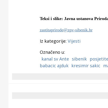
Teksi i slike:
Javna ustanova Priroda
zastitaprirode@zpv-sibenik.hr
Iz kategorije:
Vijesti
Označeno u:
kanal sv Ante
sibenik
posjetite
babacic ajduk
kresimir sakic
ma