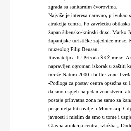
Puljanim
zgrada sa sanitarnim čvorovima.
Najviše je interesa naravno, privukao s
atrakcija centra. Po završetku obilaska
župan šibensko-kninski dr.sc. Marko Je
županijske turističke zajednice mr.sc. 
muzeolog Filip Beusan.
Ravnateljica JU Priroda ŠKŽ mr.sc. An
napravljen ogroman iskorak u zaštiti k
mreže Natura 2000 i buffer zone Tvr
-Podloga za postav centra opsežna su i
da smo uspjeli na jedan znanstveni, ali
postaje prihvatna zona ne samo za kanal
posjetitelja biti ovdje u Minerskoj. Cil
javnosti i mislim da smo u tome i uspje
Glavna atrakcija centra, izložba „ Dod