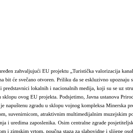
 uređen zahvaljujući EU projektu „Turistička valorizacija kana
na bit će svečano otvoren. Priliku da se eskluzivno upoznaju 
i predstavnici lokalnih i nacionalnih medija, koji su se uz str
 sklopu ovog EU projekta. Podsjetimo, Javna ustanova Priro
 je napuštenu zgradu u sklopu vojnog kompleksa Minerska pre
tom, suvenirnicom, atraktivnim multimedijalnim muzejskim p
 Krke iz prve ruke -
Šibenik spreman za dol
ostel Titius u
električnih autobusa: i
 i uredima zaposlenika. Osim centralne zgrade posjetiteljsk
NP Krka u
12 punionica na kolodvo
som i zimskim vrtom, poučna staza za slabovidne i slijepe osob