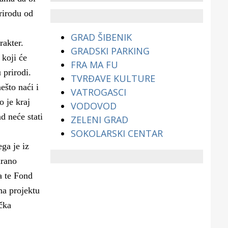
životinjama?
rirodu od
GRAD ŠIBENIK
rakter.
GRADSKI PARKING
 koji će
FRA MA FU
 prirodi.
TVRĐAVE KULTURE
ešto naći i
VATROGASCI
o je kraj
VODOVOD
ad neće stati
ZELENI GRAD
SOKOLARSKI CENTAR
ga je iz
urano
a te Fond
na projektu
čka