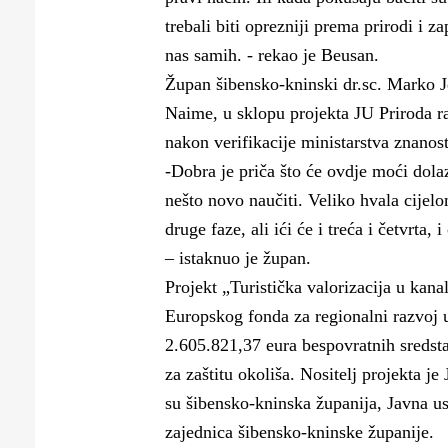
trebali biti oprezniji prema prirodi i
nas samih. - rekao je Beusan.
Župan šibensko-kninski dr.sc. Marko Jel
Naime, u sklopu projekta JU Priroda ra
nakon verifikacije ministarstva znanost
-Dobra je priča što će ovdje moći dolazi
nešto novo naučiti. Veliko hvala cijelo
druge faze, ali ići će i treća i četvrta, 
– istaknuo je župan.
Projekt „Turistička valorizacija u kan
Europskog fonda za regionalni razvoj 
2.605.821,37 eura bespovratnih sredsta
za zaštitu okoliša. Nositelj projekta j
su šibensko-kninska županija, Javna us
zajednica šibensko-kninske županije.