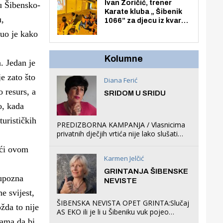
Zmajevac
Ivan Zoričić, trener
 u Šibensko-
Karate kluba „ Šibenik
u,
1066” za djecu iz kvarta
pretvorio svoju garažu
nuo je kako
u igraonicu, postavio
ljuljačke i trampolin i
organizirao dječje
Kolumne
. Jedan je
ljetno kino.
e zato što
Diana Ferić
o resurs, a
SRIDOM U SRIDU
o, kada
turističkih
PREDIZBORNA KAMPANJA / Vlasnicima
privatnih dječjih vrtića nije lako slušati
Restovićeva obećanja jer ispada da to
ući ovom
što oni rade u Šibeniku ne postoji
Karmen Jelčić
GRINTANJA ŠIBENSKE
 upozna
NEVISTE
e svijest,
ŠIBENSKA NEVISTA OPET GRINTA:Slučaj
žda to nije
AS EKO ili je li u Šibeniku vuk pojeo
magare, a profit ljubav prema
nama da bi