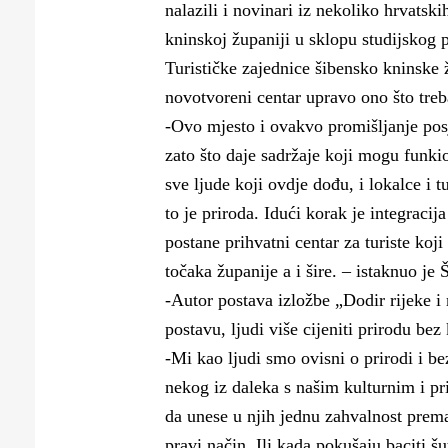
nalazili i novinari iz nekoliko hrvatski
kninskoj županiji u sklopu studijskog 
Turističke zajednice šibensko kninske 
novotvoreni centar upravo ono što tre
-Ovo mjesto i ovakvo promišljanje posj
zato što daje sadržaje koji mogu funki
sve ljude koji ovdje dođu, i lokalce i t
to je priroda. Idući korak je integrac
postane prihvatni centar za turiste koj
točaka županije a i šire. – istaknuo je 
-Autor postava izložbe „Dodir rijeke i
postavu, ljudi više cijeniti prirodu be
-Mi kao ljudi smo ovisni o prirodi i 
nekog iz daleka s našim kulturnim i pri
da unese u njih jednu zahvalnost prema
pravi način. Ili kada pokušaju baciti š