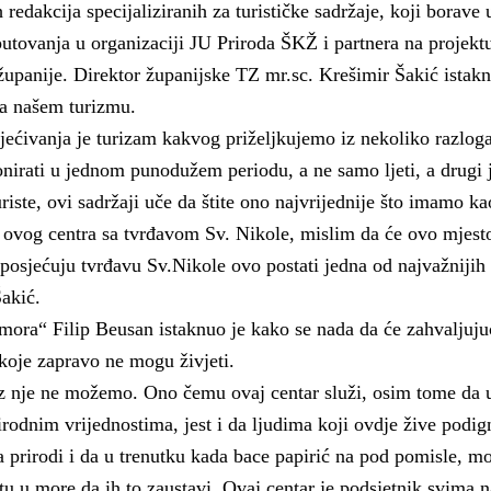
h redakcija specijaliziranih za turističke sadržaje, koji borave
putovanja u organizaciji JU Priroda ŠKŽ i partnera na projekt
županije. Direktor županijske TZ mr.sc. Krešimir Šakić istak
ba našem turizmu.
ećivanja je turizam kakvog priželjkujemo iz nekoliko razloga
onirati u jednom punodužem periodu, a ne samo ljeti, a drugi j
uriste, ovi sadržaji uče da štite ono najvrijednije što imamo ka
ija ovog centra sa tvrđavom Sv. Nikole, mislim da će ovo mjest
i posjećuju tvrđavu Sv.Nikole ovo postati jedna od najvažnijih 
Šakić.
 mora“ Filip Beusan istaknuo je kako se nada da će zahvaljuj
z koje zapravo ne mogu živjeti.
bez nje ne možemo. Ono čemu ovaj centar služi, osim tome da
rodnim vrijednostima, jest i da ljudima koji ovdje žive podign
 prirodi i da u trenutku kada bace papirić na pod pomisle, mo
utu u more da ih to zaustavi. Ovaj centar je podsjetnik svima 