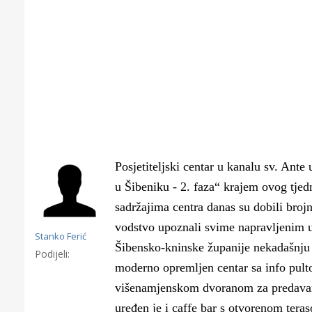
Posjetiteljski centar u kanalu sv. Ante
u Šibeniku - 2. faza“ krajem ovog tjed
sadržajima centra danas su dobili brojn
vodstvo upoznali svime napravljenim u
Stanko Ferić
Šibensko-kninske županije nekadašnju
Podijeli:
moderno opremljen centar sa info pul
Gornji tok
Otkrijte h
višenamjenskom dvoranom za predavanja
edukativnom kampusu 
uređen je i caffe bar s otvorenom tera