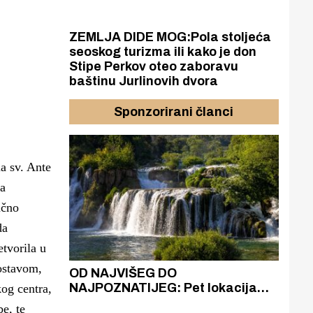
ZEMLJA DIDE MOG:Pola stoljeća
seoskog turizma ili kako je don
Stipe Perkov oteo zaboravu
baštinu Jurlinovih dvora
Sponzorirani članci
la sv. Ante
sa
učno
da
tvorila u
ostavom,
azak
OD NAJVIŠEG DO
ZA
zgrađeno
NAJPOZNATIJEG: Pet lokacija
AKA
og centra,
ru
koje otkrivaju različitost slapova
isku
e, te