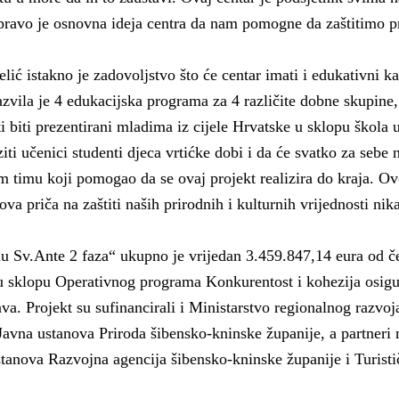
 zapravo je osnovna ideja centra da nam pomogne da zaštitimo p
ić istakno je zadovoljstvo što će centar imati i edukativni ka
zvila je 4 edukacijska programa za 4 različite dobne skupine,
i biti prezentirani mladima iz cijele Hrvatske u sklopu škola u
ti učenici studenti djeca vrtićke dobi i da će svatko za sebe n
m timu koji pomogao da se ovaj projekt realizira do kraja. Ov
i ova priča na zaštiti naših prirodnih i kulturnih vrijednosti nik
alu Sv.Ante 2 faza“ ukupno je vrijedan 3.459.847,14 eura od če
u sklopu Operativnog programa Konkurentost i kohezija osig
va. Projekt su sufinancirali i Ministarstvo regionalnog razvoj
e Javna ustanova Priroda šibensko-kninske županije, a partneri 
tanova Razvojna agencija šibensko-kninske županije i Turisti