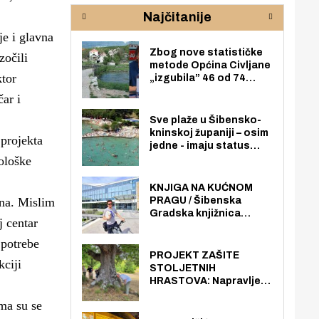
rijeke Krke
sud
Najčitanije
pod
zaj
je i glavna
Zbog nove statističke
zočili
metode Općina Civljane
ktor
„izgubila” 46 od 74
zaposlenika. Do sada je
čar i
imala više zaposlenika
nego radno sposobnih
Sve plaže u Šibensko-
osoba među svojih 170
kninskoj županiji – osim
projekta
stanovnika.
jedne - imaju status
javno dostupnog
ološke
pomorskog dobra u
općoj upotrebi. Pristup
KNJIGA NA KUĆNOM
je slobodan i besplatan
ana. Mislim
PRAGU / Šibenska
za sve građane i
Gradska knjižnica
j centar
posjetitelje.
„Juraj Šižgorić” uvela
besplatnu dostavu
 potrebe
knjiga na kućnu adresu
PROJEKT ZAŠITE
kciji
električnim biciklom.
STOLJETNIH
HRASTOVA: Napravljen
prvi stručni pregled
ma su se
hrastova na lokaciji