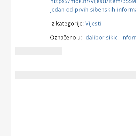
https://mok.hr/vijesti/item/355
jedan-od-prvih-sibenskih-informa
Iz kategorije:
Vijesti
Označeno u:
dalibor sikic
infor