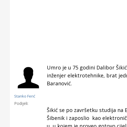
Umro je u 75 godini Dalibor Šikić
inženjer elektrotehnike, brat j
Baranović.
Stanko Ferić
Podijeli:
Šikić se po završetku studija na
Gornji tok
Otkrijte h
Šibenik i zaposlio kao elektronič
edukativnom kampusu 
u, u kojem je proveo gotovo cijeli