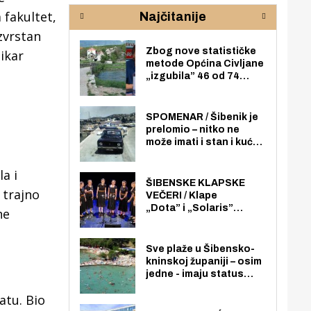
rijeke Krke
sud
 fakultet,
Najčitanije
pod
zaj
izvrstan
Zbog nove statističke
likar
metode Općina Civljane
„izgubila” 46 od 74
zaposlenika. Do sada je
imala više zaposlenika
nego radno sposobnih
SPOMENAR / Šibenik je
osoba među svojih 170
prelomio – nitko ne
stanovnika.
može imati i stan i kuću
u mjestu stanovanja,
dakle na cijelom
a i
šibenskom području pa
ŠIBENSKE KLAPSKE
 trajno
ni na Jadriji.
VEČERI / Klape
„Dota” i „Solaris”
ne
otvaraju 27. Šibenske
klapske večeri na Maloj
loži
Sve plaže u Šibensko-
kninskoj županiji – osim
jedne - imaju status
javno dostupnog
tu. Bio
pomorskog dobra u