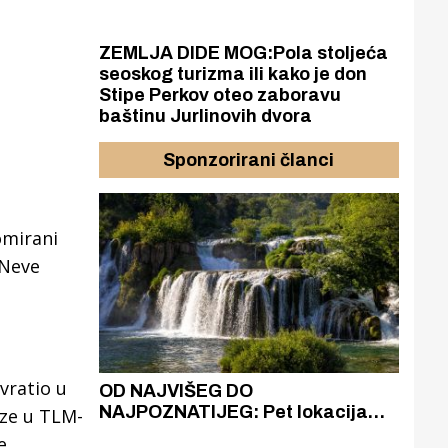
ZEMLJA DIDE MOG:Pola stoljeća
seoskog turizma ili kako je don
Stipe Perkov oteo zaboravu
baštinu Jurlinovih dvora
Sponzorirani članci
omirani
 Neve
vratio u
azak
OD NAJVIŠEG DO
ZA
zgrađeno
NAJPOZNATIJEG: Pet lokacija
AKA
ize u TLM-
ru
koje otkrivaju različitost slapova
isku
e