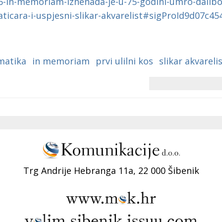
96-in-memoriam-iznenada-je-u-75-godini-umro-dalibor
ticara-i-uspjesni-slikar-akvarelist#sigProId9d07c45
matika
in memoriam
prvi ulilni kos
slikar akvareli
Trg Andrije Hebranga 11a, 22 000 Šibenik