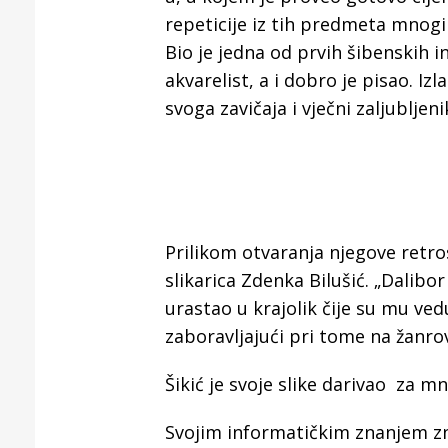
Puljanim
repeticije iz tih predmeta mnogi
Bio je jedna od prvih šibenskih in
akvarelist, a i dobro je pisao. Izl
svoga zavičaja i vječni zaljubljen
Prilikom otvaranja njegove retro
slikarica Zdenka Bilušić. „Dalibor
urastao u krajolik čije su mu vedu
zaboravljajući pri tome na žanrov
Šikić je svoje slike darivao za 
Svojim informatičkim znanjem z