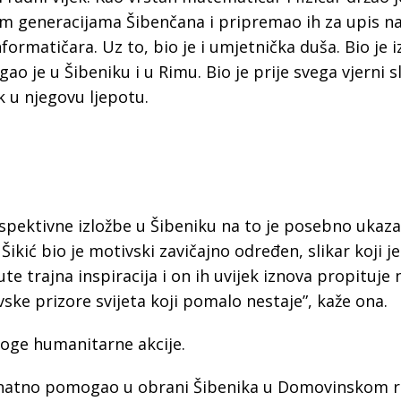
a
m generacijama Šibenčana i pripremao ih za upis na
formatičara. Uz to, bio je i umjetnička duša. Bio je 
agao je u Šibeniku i u Rimu. Bio je prije svega vjerni s
ik u njegovu ljepotu.
spektivne izložbe u Šibeniku na to je posebno ukazal
 Šikić bio je motivski zavičajno određen, slikar koji je
te trajna inspiracija i on ih uvijek iznova propituje 
ske prizore svijeta koji pomalo nestaje”, kaže ona.
mnoge humanitarne akcije.
natno pomogao u obrani Šibenika u Domovinskom ra