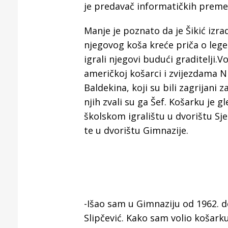
je predavač informatičkih premet
Manje je poznato da je Šikić izrad
njegovog koša kreće priča o le
igrali njegovi budući graditelji.
američkoj košarci i zvijezdama NB
Baldekina, koji su bili zagrijani z
njih zvali su ga Šef. Košarku je g
školskom igralištu u dvorištu Sj
te u dvorištu Gimnazije.
-Išao sam u Gimnaziju od 1962. do
Slipčević. Kako sam volio košarku