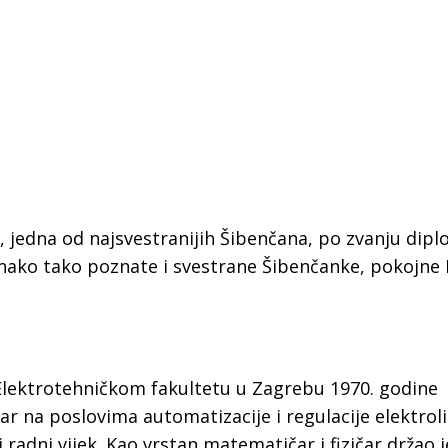
, jedna od najsvestranijih Šibenčana, po zvanju dipl
ednako tako poznate i svestrane Šibenčanke, pokojne
 Elektrotehničkom fakultetu u Zagrebu 1970. godine 
 Krke iz prve ruke -
Šibenik spreman za dol
ostel Titius u
električnih autobusa: i
ar na poslovima automatizacije i regulacije elektrol
NP Krka u
12 punionica na kolodvo
 radni vijek. Kao vrstan matematičar i fizičar držao j