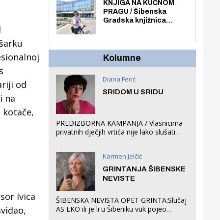
općoj upotrebi. Pristup
KNJIGA NA KUĆNOM
je slobodan i besplatan
PRAGU / Šibenska
za sve građane i
Gradska knjižnica
posjetitelje.
d
„Juraj Šižgorić” uvela
besplatnu dostavu
šarku
knjiga na kućnu adresu
esionalnoj
električnim biciklom.
Kolumne
s
Diana Ferić
riji od
SRIDOM U SRIDU
i na
 kotače,
PREDIZBORNA KAMPANJA / Vlasnicima
privatnih dječjih vrtića nije lako slušati
Restovićeva obećanja jer ispada da to
što oni rade u Šibeniku ne postoji
Karmen Jelčić
GRINTANJA ŠIBENSKE
NEVISTE
sor Ivica
ŠIBENSKA NEVISTA OPET GRINTA:Slučaj
AS EKO ili je li u Šibeniku vuk pojeo
sviđao,
magare, a profit ljubav prema