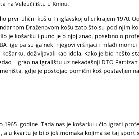
a na Veleučilištu u Kninu.
io prvi ulični koš u Triglavskoj ulici krajem 1970. O
gendarnom Draženovom košu zato što su pod njim ko
Volio je košarku i puno je o njoj znao, posebno o prof
A lige pa su ga neki njegovi vršnjaci i mlađi momci 
a košarku, doživljavali kao idola. Kako je bio nešto sta
ledao i igrao na igralištu uz nekadašnji DTO Partizan 
emeništa, gdje je postojao pomični koš postavljen na
 1965. godine. Tada nas je košarku učio igrati profe
, a u kvartu je bilo još momaka kojima se taj sport 