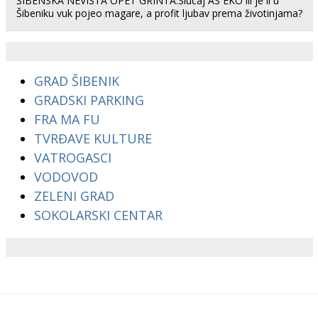
ŠIBENSKA NEVISTA OPET GRINTA:Slučaj AS EKO ili je li u
Šibeniku vuk pojeo magare, a profit ljubav prema životinjama?
GRAD ŠIBENIK
GRADSKI PARKING
FRA MA FU
TVRĐAVE KULTURE
VATROGASCI
VODOVOD
ZELENI GRAD
SOKOLARSKI CENTAR