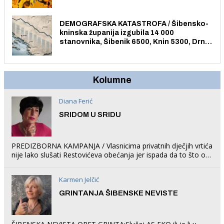
trampolin i organizirao dječje ljetno kino.
DEMOGRAFSKA KATASTROFA / Šibensko-
kninska županija izgubila 14 000
stanovnika, Šibenik 6500, Knin 5300, Drniš
1758, Skradin 625, Vodice 275...
Kolumne
Diana Ferić
SRIDOM U SRIDU
PREDIZBORNA KAMPANJA / Vlasnicima privatnih dječjih vrtića
nije lako slušati Restovićeva obećanja jer ispada da to što oni
rade u Šibeniku ne postoji
Karmen Jelčić
GRINTANJA ŠIBENSKE NEVISTE