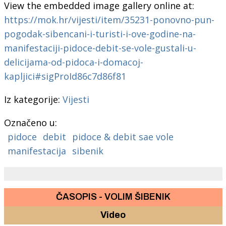
View the embedded image gallery online at:
https://mok.hr/vijesti/item/35231-ponovno-pun-
pogodak-sibencani-i-turisti-i-ove-godine-na-
manifestaciji-pidoce-debit-se-vole-gustali-u-
delicijama-od-pidoca-i-domacoj-
kapljici#sigProId86c7d86f81
Iz kategorije:
Vijesti
Označeno u:
pidoce
debit
pidoce & debit sae vole
manifestacija
sibenik
ČASOPIS - VOLIM ŠIBENIK
Video