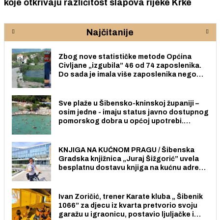
koje otkrivaju različitost slapova rijeke Krke
Najčitanije
Zbog nove statističke metode Općina
Civljane „izgubila” 46 od 74 zaposlenika.
Do sada je imala više zaposlenika nego
radno sposobnih osoba među svojih 170
stanovnika.
Sve plaže u Šibensko-kninskoj županiji –
osim jedne - imaju status javno dostupnog
pomorskog dobra u općoj upotrebi.
Pristup je slobodan i besplatan za sve
građane i posjetitelje.
KNJIGA NA KUĆNOM PRAGU / Šibenska
Gradska knjižnica „Juraj Šižgorić” uvela
besplatnu dostavu knjiga na kućnu adresu
električnim biciklom.
Ivan Zoričić, trener Karate kluba „ Šibenik
1066” za djecu iz kvarta pretvorio svoju
garažu u igraonicu, postavio ljuljačke i