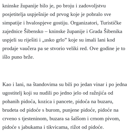
kninske županije bilo je, po broju i zadovoljstvu
posjetitelja uspješnije od prvog koje je pobralo sve
simpatije i hvalospjeve gostiju. Organizatori, Turističke
zajednice Šibensko – kninske županije i Grada Šibenika
uspjeli su riješiti i „usko grlo” koje su imali lani kod
prodaje vaučera pa se stvorio veliki red. Ove godine je to
išlo puno brže.
Kao i lani, na štandovima su bili po jedan vinar i po jedna
ugostitelj koji su nudili po jedno jelo od ražnjića od
pohanih pidoća, kozica i pancete, pidoća na buzaru,
brudeta od pidoće s burom, punjene pidoće, pidoće na
crveno s tjesteninom, buzara sa šalšom i crnom pivom,
pidoće s jabukama i tikvicama, rižot od pidoće.