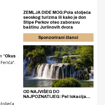
ZEMLJA DIDE MOG:Pola stoljeća
seoskog turizma ili kako je don
Stipe Perkov oteo zaboravu
baštinu Jurlinovih dvora
Sponzorirani članci
m "
Okus
Ferića".
azak
OD NAJVIŠEG DO
ZA
zgrađeno
NAJPOZNATIJEG: Pet lokacija
AKA
ru
koje otkrivaju različitost slapova
isku
toljeća