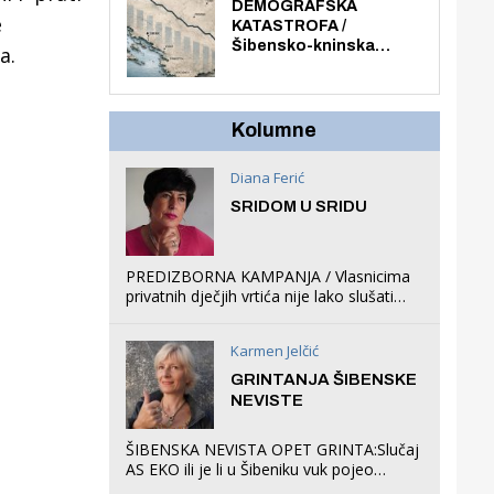
ljuljačke i trampolin i
DEMOGRAFSKA
e
organizirao dječje
KATASTROFA /
ljetno kino.
Šibensko-kninska
a.
županija izgubila 14 000
stanovnika, Šibenik
6500, Knin 5300, Drniš
1758, Skradin 625,
Kolumne
Vodice 275...
Diana Ferić
SRIDOM U SRIDU
PREDIZBORNA KAMPANJA / Vlasnicima
privatnih dječjih vrtića nije lako slušati
Restovićeva obećanja jer ispada da to
što oni rade u Šibeniku ne postoji
Karmen Jelčić
GRINTANJA ŠIBENSKE
NEVISTE
ŠIBENSKA NEVISTA OPET GRINTA:Slučaj
AS EKO ili je li u Šibeniku vuk pojeo
magare, a profit ljubav prema