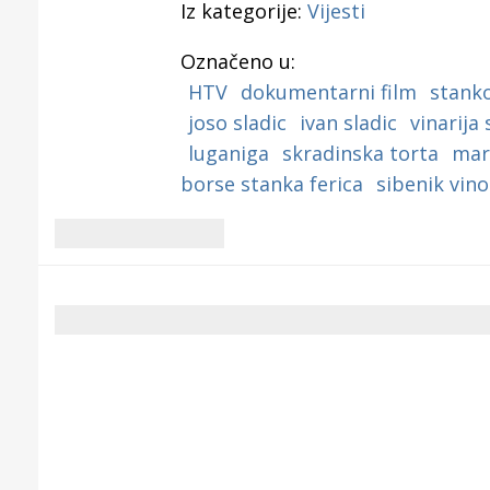
Iz kategorije:
Vijesti
Označeno u:
HTV
dokumentarni film
stanko
joso sladic
ivan sladic
vinarija 
luganiga
skradinska torta
mari
borse stanka ferica
sibenik vino