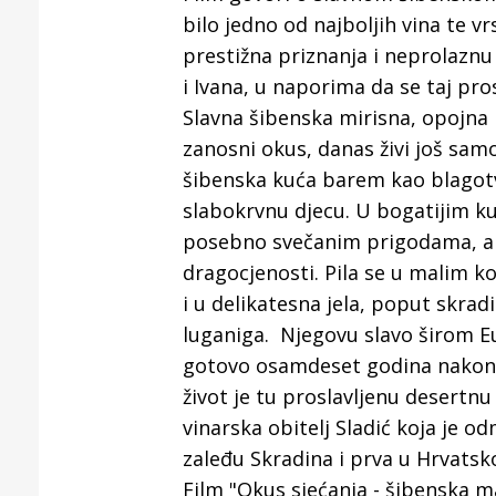
Puljanim
bilo jedno od najboljih vina te v
prestižna priznanja i neprolaznu 
i Ivana, u naporima da se taj prosl
Slavna šibenska mirisna, opojna i
zanosni okus, danas živi još sam
šibenska kuća barem kao blagotv
slabokrvnu djecu. U bogatijim ku
posebno svečanim prigodama, a 
dragocjenosti. Pila se u malim ko
i u delikatesna jela, poput skradi
luganiga. Njegovu slavo širom Eu
gotovo osamdeset godina nakon š
život je tu proslavljenu desertnu
vinarska obitelj Sladić koja je
zaleđu Skradina i prva u Hrvatsk
Film "Okus sjećanja - šibenska ma