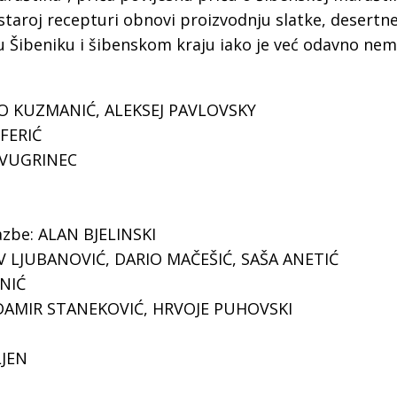
staroj recepturi obnovi proizvodnju slatke, desertn
vi u Šibeniku i šibenskom kraju iako je već odavno nem
IVO KUZMANIĆ, ALEKSEJ PAVLOVSKY
 FERIĆ
N VUGRINEC
lazbe: ALAN BJELINSKI
V LJUBANOVIĆ, DARIO MAČEŠIĆ, SAŠA ANETIĆ
NIĆ
, DAMIR STANEKOVIĆ, HRVOJE PUHOVSKI
LJEN
N