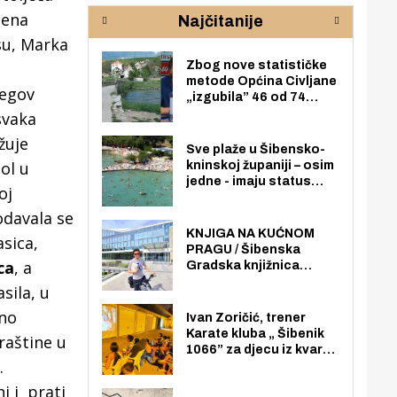
rijeke Krke
sud
jena
Najčitanije
pod
zaj
osu, Marka
Zbog nove statističke
metode Općina Civljane
jegov
„izgubila” 46 od 74
zaposlenika. Do sada je
svaka
imala više zaposlenika
žuje
nego radno sposobnih
Sve plaže u Šibensko-
osoba među svojih 170
ol u
kninskoj županiji – osim
stanovnika.
jedne - imaju status
oj
javno dostupnog
pomorskog dobra u
odavala se
općoj upotrebi. Pristup
KNJIGA NA KUĆNOM
asica,
je slobodan i besplatan
PRAGU / Šibenska
za sve građane i
ca
, a
Gradska knjižnica
posjetitelje.
„Juraj Šižgorić” uvela
sila, u
besplatnu dostavu
no
knjiga na kućnu adresu
Ivan Zoričić, trener
električnim biciklom.
Karate kluba „ Šibenik
raštine u
1066” za djecu iz kvarta
.
pretvorio svoju garažu
u igraonicu, postavio
i i prati