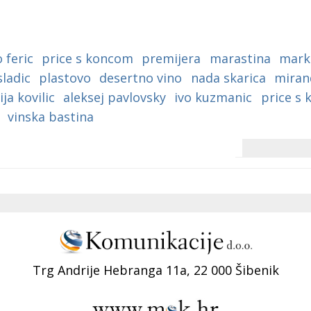
 feric
price s koncom
premijera
marastina
marko
sladic
plastovo
desertno vino
nada skarica
miran
ja kovilic
aleksej pavlovsky
ivo kuzmanic
price s 
vinska bastina
Trg Andrije Hebranga 11a, 22 000 Šibenik