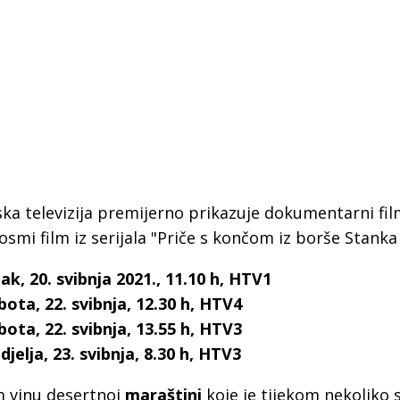
ska televizija premijerno prikazuje dokumentarni fil
 osmi film iz serijala "Priče s končom iz borše Stanka 
ak, 20. svibnja 2021., 11.10 h, HTV1
bota, 22. svibnja, 12.30 h, HTV4
bota, 22. svibnja, 13.55 h, HTV3
 Krke iz prve ruke -
Šibenik spreman za dol
djelja, 23. svibnja, 8.30 h, HTV3
ostel Titius u
električnih autobusa: i
NP Krka u
12 punionica na kolodvo
m vinu desertnoj
maraštini
koje je tijekom nekoliko s