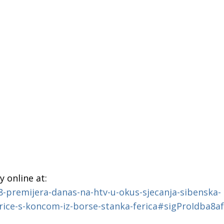
 online at:
8-premijera-danas-na-htv-u-okus-sjecanja-sibenska-
-price-s-koncom-iz-borse-stanka-ferica#sigProIdba8a