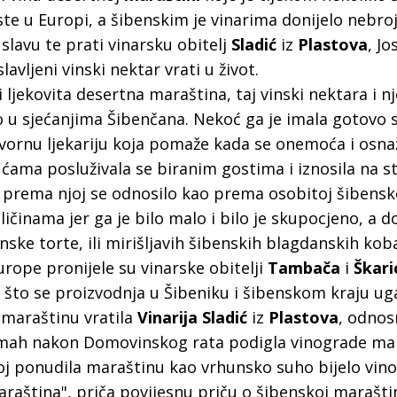
a
rste u Europi, a šibenskim je vinarima donijelo nebro
slavu te prati vinarsku obitelj
Sladić
iz
Plastova
, J
avljeni vinski nektar vrati u život.
 ljekovita desertna maraština, taj vinski nektara i n
o u sjećanjima Šibenčana. Nekoć ga je imala gotovo 
ornu ljekariju koja pomaže kada se onemoća i osna
ćama posluživala se biranim gostima i iznosila na st
prema njoj se odnosilo kao prema osobitoj šibensk
ličinama jer ga je bilo malo i bilo je skupocjeno, a d
nske torte, ili mirišljavih šibenskih blagdanskih kob
rope pronijele su vinarske obitelji
Tambača
i
Škari
to se proizvodnja u Šibeniku i šibenskom kraju uga
 maraštinu vratila
Vinarija Sladić
iz
Plastova
, odnos
 odmah nakon Domovinskog rata podigla vinograde ma
oj ponudila maraštinu kao vrhunsko suho bijelo vino
raština", priča povijesnu priču o šibenskoj maraštin