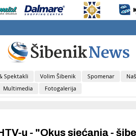
& Spektakli
Volim Šibenik
Spomenar
Naš
Multimedia
Fotogalerija
V-u - "Okus sjećanja - šib