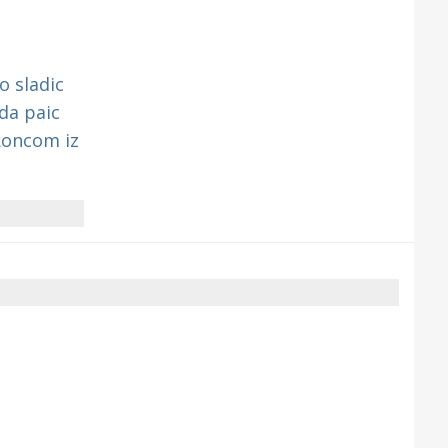
 sladic
da paic
koncom iz