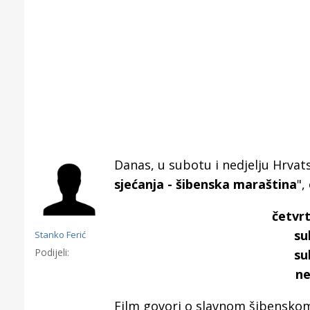
Danas, u subotu i nedjelju Hrvat
sjećanja - šibenska maraština
",
četvrt
su
Stanko Ferić
Podijeli:
su
Gornji tok
ne
Otkrijte h
edukativnom kampusu 
Film govori o slavnom šibensko