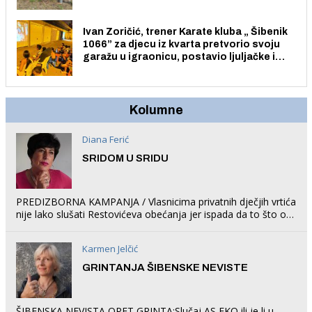
Ivan Zoričić, trener Karate kluba „ Šibenik
1066” za djecu iz kvarta pretvorio svoju
garažu u igraonicu, postavio ljuljačke i
trampolin i organizirao dječje ljetno kino.
Kolumne
Diana Ferić
SRIDOM U SRIDU
PREDIZBORNA KAMPANJA / Vlasnicima privatnih dječjih vrtića
nije lako slušati Restovićeva obećanja jer ispada da to što oni
rade u Šibeniku ne postoji
Karmen Jelčić
GRINTANJA ŠIBENSKE NEVISTE
ŠIBENSKA NEVISTA OPET GRINTA:Slučaj AS EKO ili je li u