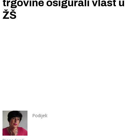
trgovine osigurali vlast u
ŽŠ
Podijeli: