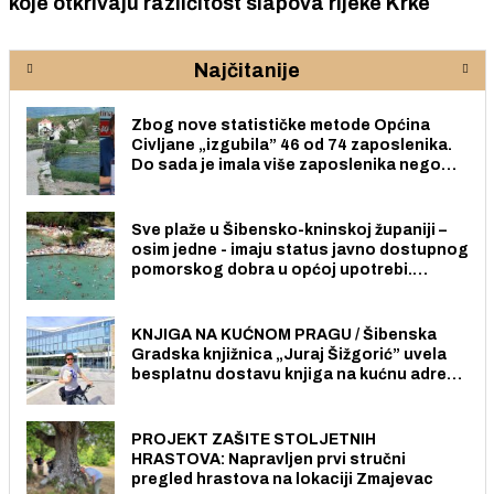
koje otkrivaju različitost slapova rijeke Krke
Najčitanije
Zbog nove statističke metode Općina
Civljane „izgubila” 46 od 74 zaposlenika.
Do sada je imala više zaposlenika nego
radno sposobnih osoba među svojih 170
stanovnika.
Sve plaže u Šibensko-kninskoj županiji –
osim jedne - imaju status javno dostupnog
pomorskog dobra u općoj upotrebi.
Pristup je slobodan i besplatan za sve
građane i posjetitelje.
KNJIGA NA KUĆNOM PRAGU / Šibenska
Gradska knjižnica „Juraj Šižgorić” uvela
besplatnu dostavu knjiga na kućnu adresu
električnim biciklom.
PROJEKT ZAŠITE STOLJETNIH
HRASTOVA: Napravljen prvi stručni
pregled hrastova na lokaciji Zmajevac