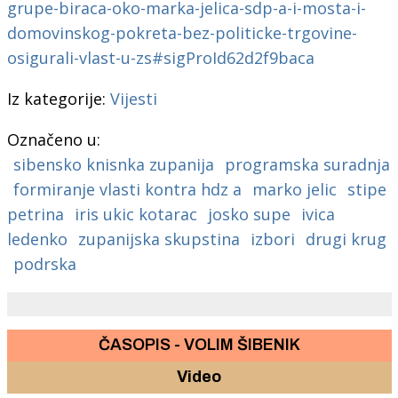
grupe-biraca-oko-marka-jelica-sdp-a-i-mosta-i-
domovinskog-pokreta-bez-politicke-trgovine-
osigurali-vlast-u-zs#sigProId62d2f9baca
Iz kategorije:
Vijesti
Označeno u:
sibensko knisnka zupanija
programska suradnja
formiranje vlasti kontra hdz a
marko jelic
stipe
petrina
iris ukic kotarac
josko supe
ivica
ledenko
zupanijska skupstina
izbori
drugi krug
podrska
ČASOPIS - VOLIM ŠIBENIK
Video