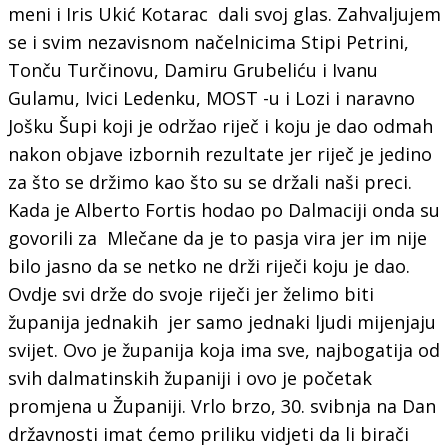
meni i Iris Ukić Kotarac dali svoj glas. Zahvaljujem
se i svim nezavisnom načelnicima Stipi Petrini,
Tonču Turčinovu, Damiru Grubeliću i Ivanu
Gulamu, Ivici Ledenku, MOST -u i Lozi i naravno
Jošku Šupi koji je održao riječ i koju je dao odmah
nakon objave izbornih rezultate jer riječ je jedino
za što se držimo kao što su se držali naši preci.
Kada je Alberto Fortis hodao po Dalmaciji onda su
govorili za Mlečane da je to pasja vira jer im nije
bilo jasno da se netko ne drži riječi koju je dao.
Ovdje svi drže do svoje riječi jer želimo biti
županija jednakih jer samo jednaki ljudi mijenjaju
svijet. Ovo je županija koja ima sve, najbogatija od
svih dalmatinskih županiji i ovo je početak
promjena u Županiji. Vrlo brzo, 30. svibnja na Dan
državnosti imat ćemo priliku vidjeti da li birači