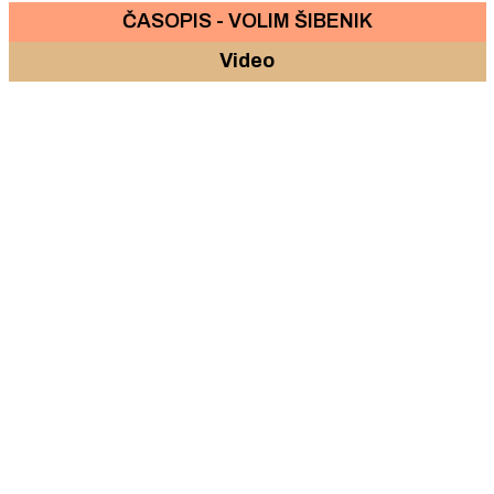
ČASOPIS - VOLIM ŠIBENIK
Video