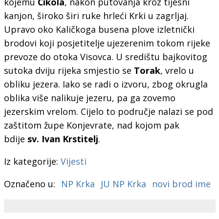
kojemu
Čikola
, nakon putovanja kroz tijesni
kanjon, široko širi ruke hrleći Krki u zagrljaj.
Upravo oko Kaličkoga busena plove izletnički
brodovi koji posjetitelje ujezerenim tokom rijeke
prevoze do otoka Visovca. U središtu bajkovitog
sutoka dviju rijeka smjestio se
Torak
, vrelo u
obliku jezera. Iako se radi o izvoru, zbog okrugla
oblika više nalikuje jezeru, pa ga zovemo
jezerskim vrelom. Cijelo to područje nalazi se pod
zaštitom župe Konjevrate, nad kojom pak
bdije
sv. Ivan Krstitelj
.
Iz kategorije:
Vijesti
Označeno u:
NP Krka
JU NP Krka
novi brod ime