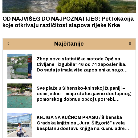
OD NAJVIŠEG DO NAJPOZNATIJEG: Pet lokacija
koje otkrivaju različitost slapova rijeke Krke
Najčitanije
Zbog nove statističke metode Općina
Civljane „izgubila” 46 od 74 zaposlenika.
Do sada je imala više zaposlenika nego
radno sposobnih osoba među svojih 170
stanovnika.
Sve plaže u Šibensko-kninskoj županiji –
osim jedne - imaju status javno dostupnog
pomorskog dobra u općoj upotrebi.
Pristup je slobodan i besplatan za sve
građane i posjetitelje.
KNJIGA NA KUĆNOM PRAGU / Šibenska
Gradska knjižnica „Juraj Šižgorić” uvela
besplatnu dostavu knjiga na kućnu adresu
električnim biciklom.