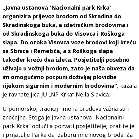
„Javna ustanova 'Nacionalni park Krka'
organizira prijevoz brodom od Skradina do
Skradinskoga buka, a izletničkim brodovima i
od Skradinskoga buka do Visovca i Roškoga
slapa. Do otoka Visovca voze brodovi koji kreću
sa Stinica i Remetića, a s Roškoga slapa
također kreću dva izleta
.
Posjetitelji posebno
uživaju u vožnji brodom, zato je naša obveza da
im omogućimo potpuni doživljaj plovidbe
rijekom sigurnim i modernim brodovima“
, kazala
je ravnateljica JU „NP Krka“ Nella Slavica.
U pomorskoj tradiciji imena brodova važna su i
značajna. Stoga je Javna ustanova „Nacionalni
park Krka“ odlučila pozvati posjetitelje, pratitelje
i prijatelje Parka da izaberu ime novog broda. Za