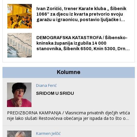
Ivan Zoričić, trener Karate kluba „ Šibenik
1066” za djecu iz kvarta pretvorio svoju
garažu u igraonicu, postavio ljuljačke i
trampolin i organizirao dječje ljetno kino.
DEMOGRAFSKA KATASTROFA / Šibensko-
kninska županija izgubila 14 000
stanovnika, Šibenik 6500, Knin 5300, Drniš
1758, Skradin 625, Vodice 275...
Kolumne
Diana Ferić
SRIDOM U SRIDU
PREDIZBORNA KAMPANJA / Vlasnicima privatnih dječjih vrtića
nije lako slušati Restovićeva obećanja jer ispada da to što oni
rade u Šibeniku ne postoji
Karmen Jelčić