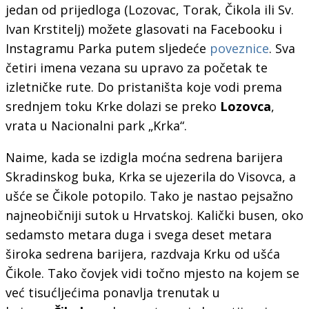
jedan od prijedloga (Lozovac, Torak, Čikola ili Sv.
Ivan Krstitelj) možete glasovati na Facebooku i
Instagramu Parka putem sljedeće
poveznice
. Sva
četiri imena vezana su upravo za početak te
izletničke rute. Do pristaništa koje vodi prema
srednjem toku Krke dolazi se preko
Lozovca
,
vrata u Nacionalni park „Krka“.
Naime, kada se izdigla moćna sedrena barijera
Skradinskog buka, Krka se ujezerila do Visovca, a
ušće se Čikole potopilo. Tako je nastao pejsažno
najneobičniji sutok u Hrvatskoj. Kalički busen, oko
sedamsto metara duga i svega deset metara
široka sedrena barijera, razdvaja Krku od ušća
Čikole. Tako čovjek vidi točno mjesto na kojem se
već tisućljećima ponavlja trenutak u