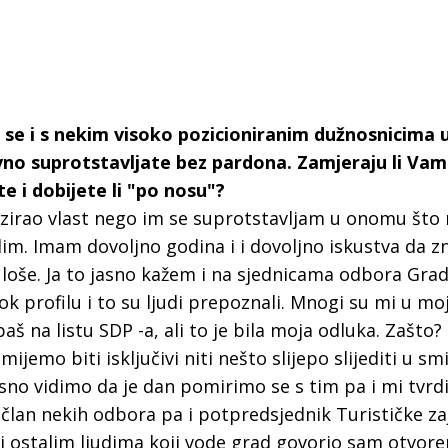
e se i s nekim visoko pozicioniranim dužnosnicima 
avno suprotstavljate bez pardona. Zamjeraju li Vam 
te i dobijete li "po nosu"?
itizirao vlast nego im se suprotstavljam u onomu što
im. Imam dovoljno godina i i dovoljno iskustva da 
e loše. Ja to jasno kažem i na sjednicama odbora Gra
 profilu i to su ljudi prepoznali. Mnogi su mi u moj
aš na listu SDP -a, ali to je bila moja odluka. Zašto?
emo biti isključivi niti nešto slijepo slijediti u sm
asno vidimo da je dan pomirimo se s tim pa i mi tvrd
o član nekih odbora pa i potpredsjednik Turističke za
i ostalim ljudima koji vode grad govorio sam otvore