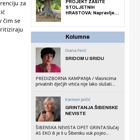
knjiga na kućnu adresu
renciju za
PROJEKT ZAŠITE
električnim biciklom.
STOLJETNIH
ić
HRASTOVA: Napravljen
prvi stručni pregled
v čim se
hrastova na lokaciji
itiziraju
Zmajevac
Kolumne
Diana Ferić
SRIDOM U SRIDU
PREDIZBORNA KAMPANJA / Vlasnicima
privatnih dječjih vrtića nije lako slušati
Restovićeva obećanja jer ispada da to
što oni rade u Šibeniku ne postoji
Karmen Jelčić
GRINTANJA ŠIBENSKE
NEVISTE
ŠIBENSKA NEVISTA OPET GRINTA:Slučaj
AS EKO ili je li u Šibeniku vuk pojeo
magare, a profit ljubav prema