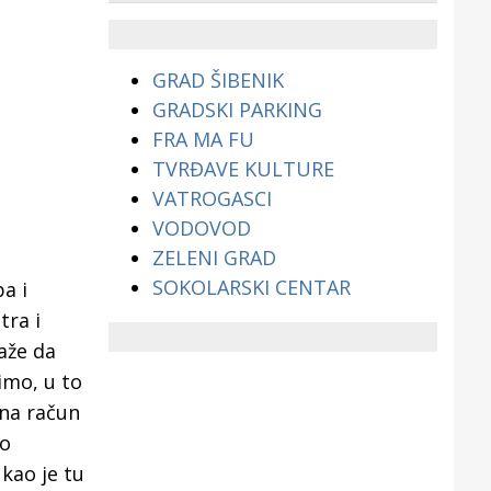
životinjama?
GRAD ŠIBENIK
GRADSKI PARKING
FRA MA FU
TVRĐAVE KULTURE
VATROGASCI
VODOVOD
ZELENI GRAD
SOKOLARSKI CENTAR
a i
tra i
aže da
imo, u to
na račun
 o
kao je tu