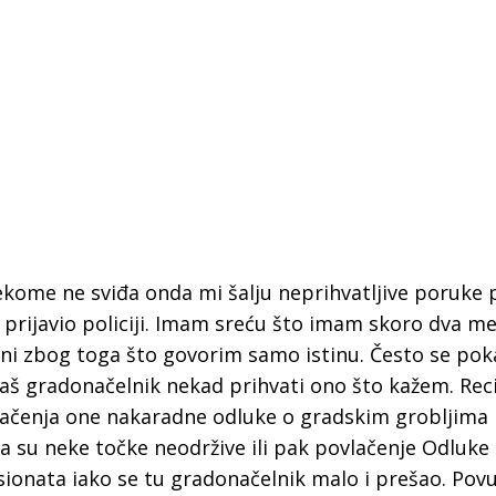
kome ne sviđa onda mi šalju neprihvatljive poruke p
 prijavio policiji. Imam sreću što imam skoro dva me
 ni zbog toga što govorim samo istinu. Često se pok
naš gradonačelnik nekad prihvati ono što kažem. Rec
ačenja one nakaradne odluke o gradskim grobljima 
 su neke točke neodržive ili pak povlačenje Odluke
ionata iako se tu gradonačelnik malo i prešao. Povu