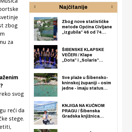
e Musica
rijeke Krke
sud
Najčitanije
pod
sportske
zaj
svetinje
Zbog nove statističke
st zbog
metode Općina Civljane
om
„izgubila” 46 od 74
zaposlenika. Do sada je
omu za
imala više zaposlenika
nego radno sposobnih
ŠIBENSKE KLAPSKE
osoba među svojih 170
VEČERI / Klape
stanovnika.
„Dota” i „Solaris”
otvaraju 27. Šibenske
klapske večeri na Maloj
raženim
loži
Sve plaže u Šibensko-
kninskoj županiji – osim
i?
jedne - imaju status
reko svog
javno dostupnog
pomorskog dobra u
općoj upotrebi. Pristup
KNJIGA NA KUĆNOM
gu reći da
je slobodan i besplatan
PRAGU / Šibenska
za sve građane i
Gradska knjižnica
čke stege.
posjetitelje.
„Juraj Šižgorić” uvela
titi,
besplatnu dostavu