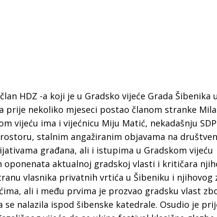
član HDZ -a koji je u Gradsko vijeće Grada Šibenika 
a, a prije nekoliko mjeseci postao članom stranke Mil
om vijeću ima i vijećnicu Miju Matić, nekadašnju SDP
prostoru, stalnim angažiranim objavama na društve
ativama građana, ali i istupima u Gradskom vijeću
oponenata aktualnoj gradskoj vlasti i kritičara njih
tranu vlasnika privatnih vrtića u Šibeniku i njihovog
 Krke iz prve ruke -
Šibenik spreman za dol
ićima, ali i među prvima je prozvao gradsku vlast zb
ostel Titius u
električnih autobusa: i
a se nalazila ispod šibenske katedrale. Osudio je pri
NP Krka u
12 punionica na kolodvo