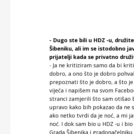
- Dugo ste bili u HDZ -u, družit
Šibeniku, ali im se istodobno j
prijatelji kada se privatno druži
- Ja ne kritiziram samo da bi kr
dobro, a ono što je dobro pohval
prepoznati što je dobro, a što j
vijeća i napišem na svom Facebook
stranci zamjerili što sam otišao b
upravo kako bih pokazao da ne smij
ako netko tvrdi da je noć, a mi j
noć. I dok sam bio u HDZ -u i bi
Grada Šibenika i gradonačelniku 