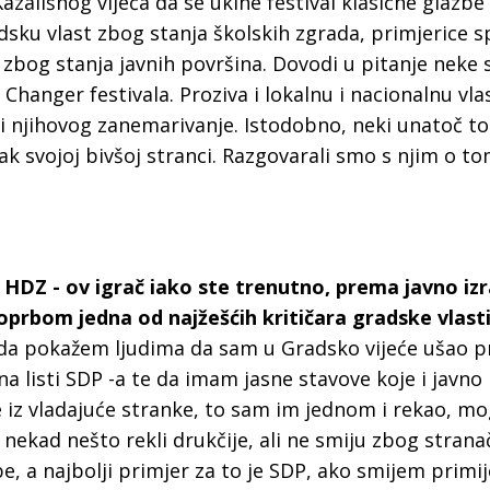
Kazališnog vijeća da se ukine festival klasične glazb
a
adsku vlast zbog stanja školskih zgrada, primjerice 
 zbog stanja javnih površina. Dovodi u pitanje neke 
hanger festivala. Proziva i lokalnu i nacionalnu vla
 i njihovog zanemarivanje. Istodobno, neki unatoč t
zak svojoj bivšoj stranci. Razgovarali smo s njim o t
te HDZ - ov igrač iako ste trenutno, prema javno iz
rbom jedna od najžešćih kritičara gradske vlast
da pokažem ljudima da sam u Gradsko vijeće ušao p
a listi SDP -a te da imam jasne stavove koje i javno
e iz vladajuće stranke, to sam im jednom i rekao, mo
ni nekad nešto rekli drukčije, ali ne smiju zbog strana
e, a najbolji primjer za to je SDP, ako smijem primije