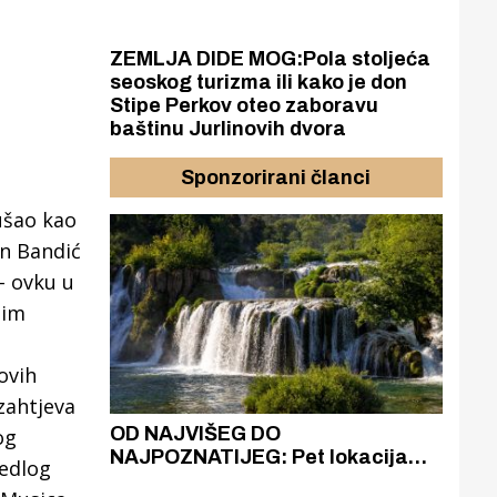
ZEMLJA DIDE MOG:Pola stoljeća
seoskog turizma ili kako je don
Stipe Perkov oteo zaboravu
baštinu Jurlinovih dvora
Sponzorirani članci
ušao kao
an Bandić
- ovku u
nim
ovih
 zahtjeva
azak
OD NAJVIŠEG DO
ZA
og
zgrađeno
NAJPOZNATIJEG: Pet lokacija
AKA
jedlog
ru
koje otkrivaju različitost slapova
isku