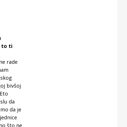
u
to ti
 ne rade
znam
dskog
oj bivšoj
 Eto
islu da
imo da je
jednice
no što ne