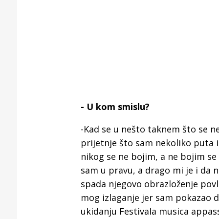
- U kom smislu?
-Kad se u nešto taknem što se ne
prijetnje što sam nekoliko puta i
nikog se ne bojim, a ne bojim se
sam u pravu, a drago mi je i da 
spada njegovo obrazloženje povl
mog izlaganje jer sam pokazao da
ukidanju Festivala musica appass