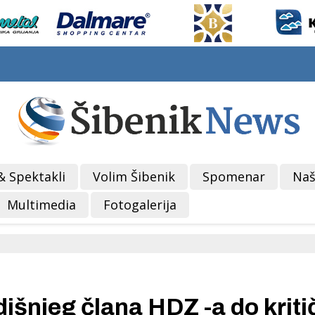
& Spektakli
Volim Šibenik
Spomenar
Naš
Multimedia
Fotogalerija
šnjeg člana HDZ -a do kriti