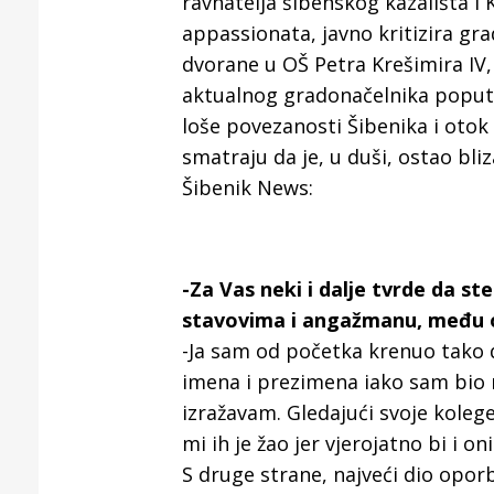
ravnatelja šibenskog kazališta i 
Puljanim
appassionata, javno kritizira gr
dvorane u OŠ Petra Krešimira IV,
aktualnog gradonačelnika poput C
loše povezanosti Šibenika i otok
smatraju da je, u duši, ostao bli
Šibenik News:
-Za Vas neki i dalje tvrde da s
stavovima i angažmanu, među op
-Ja sam od početka krenuo tako 
imena i prezimena iako sam bio n
izražavam. Gledajući svoje koleg
mi ih je žao jer vjerojatno bi i o
S druge strane, najveći dio oporb