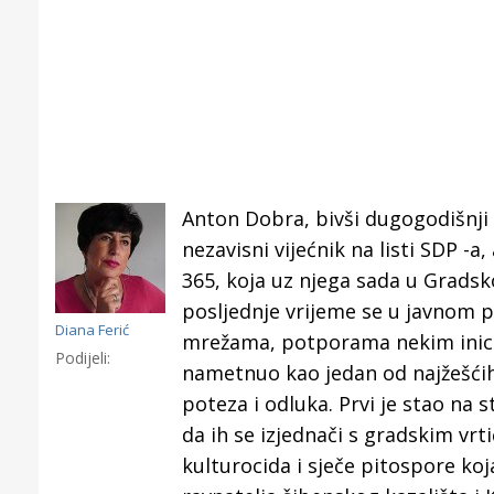
Anton Dobra, bivši dugogodišnji 
nezavisni vijećnik na listi SDP -
365, koja uz njega sada u Gradsk
posljednje vrijeme se u javnom 
Diana Ferić
mrežama, potporama nekim inicij
Podijeli:
nametnuo kao jedan od najžešćih 
poteza i odluka. Prvi je stao na s
Gornji tok
da ih se izjednači s gradskim vrt
Otkrijte h
kulturocida i sječe pitospore koj
edukativnom kampusu 