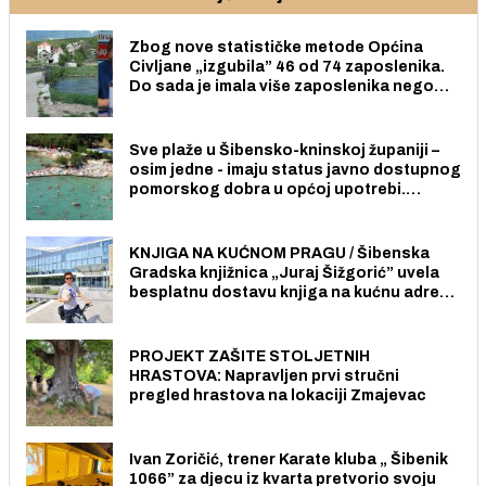
Zbog nove statističke metode Općina
Civljane „izgubila” 46 od 74 zaposlenika.
Do sada je imala više zaposlenika nego
radno sposobnih osoba među svojih 170
stanovnika.
Sve plaže u Šibensko-kninskoj županiji –
osim jedne - imaju status javno dostupnog
pomorskog dobra u općoj upotrebi.
Pristup je slobodan i besplatan za sve
građane i posjetitelje.
KNJIGA NA KUĆNOM PRAGU / Šibenska
Gradska knjižnica „Juraj Šižgorić” uvela
besplatnu dostavu knjiga na kućnu adresu
električnim biciklom.
PROJEKT ZAŠITE STOLJETNIH
HRASTOVA: Napravljen prvi stručni
pregled hrastova na lokaciji Zmajevac
Ivan Zoričić, trener Karate kluba „ Šibenik
1066” za djecu iz kvarta pretvorio svoju