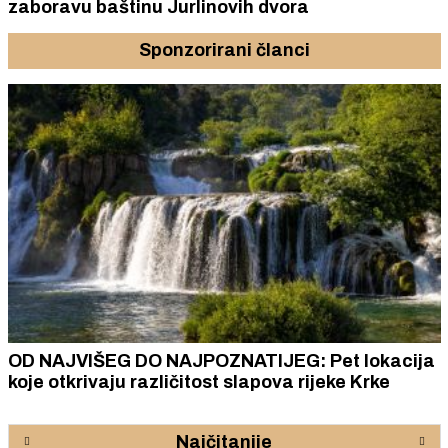
zaboravu baštinu Jurlinovih dvora
Sponzorirani članci
OD NAJVIŠEG DO NAJPOZNATIJEG: Pet lokacija
koje otkrivaju različitost slapova rijeke Krke
Najčitanije