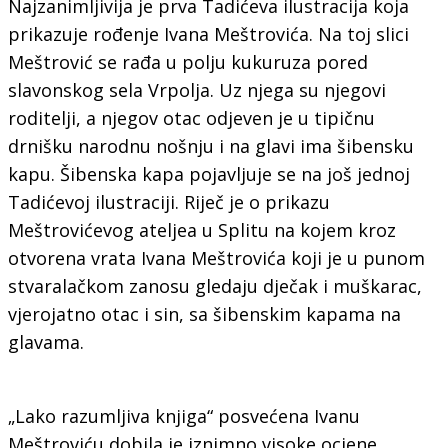
Najzanimljivija je prva Tadićeva ilustracija koja
prikazuje rođenje Ivana Meštrovića. Na toj slici
Meštrović se rađa u polju kukuruza pored
slavonskog sela Vrpolja. Uz njega su njegovi
roditelji, a njegov otac odjeven je u tipičnu
drnišku narodnu nošnju i na glavi ima šibensku
kapu. Šibenska kapa pojavljuje se na još jednoj
Tadićevoj ilustraciji. Riječ je o prikazu
Meštrovićevog ateljea u Splitu na kojem kroz
otvorena vrata Ivana Meštrovića koji je u punom
stvaralačkom zanosu gledaju dječak i muškarac,
vjerojatno otac i sin, sa šibenskim kapama na
glavama.
„Lako razumljiva knjiga“ posvećena Ivanu
Meštroviću dobila je iznimno visoke ocjene