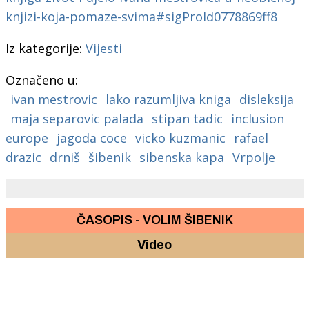
knjizi-koja-pomaze-svima#sigProId0778869ff8
Iz kategorije:
Vijesti
Označeno u:
ivan mestrovic
lako razumljiva kniga
disleksija
maja separovic palada
stipan tadic
inclusion
europe
jagoda coce
vicko kuzmanic
rafael
drazic
drniš
šibenik
sibenska kapa
Vrpolje
ČASOPIS - VOLIM ŠIBENIK
Video