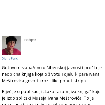
Podijeli:
Diana Ferić
Gotovo nezapaženo u šibenskoj javnosti prošla je
neobična knjiga koja o životu i djelu kipara Ivana
Meštrovića govori kroz slike poput stripa.
Riječ je o publikaciji „Lako razumljiva knjiga“ koju
je izdo splitski Muzeja Ivana Meštrovića. To je
prva ilustrirana knjiga o velikom hrvatskom