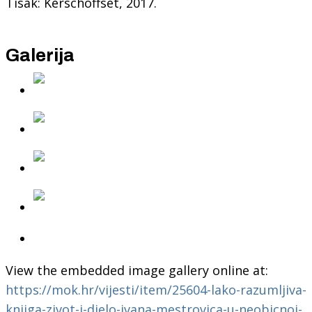
Tisak: Kerschoffset, 2017.
Galerija
View the embedded image gallery online at:
https://mok.hr/vijesti/item/25604-lako-razumljiva-
knjiga-zivot-i-djelo-ivana-mestrovica-u-neobicnoj-