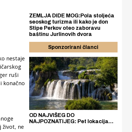
ZEMLJA DIDE MOG:Pola stoljeća
seoskog turizma ili kako je don
Stipe Perkov oteo zaboravu
baštinu Jurlinovih dvora
Sponzorirani članci
ko nestaje
ličarskog
ger ruši
ci konačno
azak
OD NAJVIŠEG DO
ZA
mnoge
zgrađeno
NAJPOZNATIJEG: Pet lokacija
AKA
 život, ne
ru
koje otkrivaju različitost slapova
isku