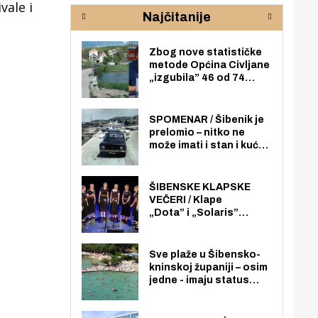
rijeke Krke
sud
vale i
Najčitanije
pod
zaj
Zbog nove statističke
metode Općina Civljane
„izgubila” 46 od 74
zaposlenika. Do sada je
imala više zaposlenika
nego radno sposobnih
SPOMENAR / Šibenik je
osoba među svojih 170
prelomio – nitko ne
stanovnika.
može imati i stan i kuću
u mjestu stanovanja,
dakle na cijelom
šibenskom području pa
ŠIBENSKE KLAPSKE
ni na Jadriji.
VEČERI / Klape
„Dota” i „Solaris”
otvaraju 27. Šibenske
klapske večeri na Maloj
loži
Sve plaže u Šibensko-
kninskoj županiji – osim
jedne - imaju status
javno dostupnog
pomorskog dobra u