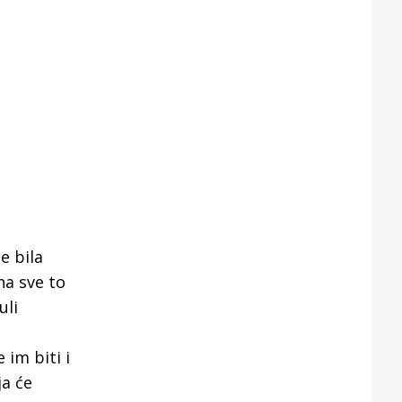
e bila
na sve to
uli
 im biti i
ja će