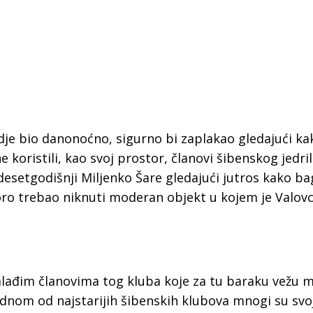
 ovdje bio danonoćno, sigurno bi zaplakao gledajući ka
 koristili, kao svoj prostor, članovi šibenskog jedri
esetgodišnji Miljenko Šare gledajući jutros kako ba
oro trebao niknuti moderan objekt u kojem je Valov
 Krke iz prve ruke -
Šibenik spreman za dol
 mlađim članovima tog kluba koje za tu baraku vežu 
ostel Titius u
električnih autobusa: i
ednom od najstarijih šibenskih klubova mnogi su svoj
NP Krka u
12 punionica na kolodvo