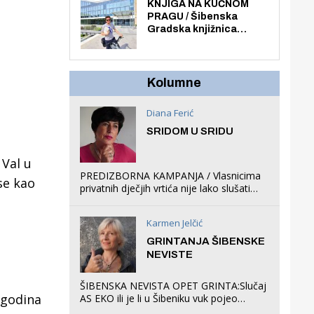
općoj upotrebi. Pristup
KNJIGA NA KUĆNOM
je slobodan i besplatan
PRAGU / Šibenska
za sve građane i
Gradska knjižnica
posjetitelje.
„Juraj Šižgorić” uvela
besplatnu dostavu
knjiga na kućnu adresu
električnim biciklom.
Kolumne
Diana Ferić
SRIDOM U SRIDU
 Val u
PREDIZBORNA KAMPANJA / Vlasnicima
se kao
privatnih dječjih vrtića nije lako slušati
Restovićeva obećanja jer ispada da to
što oni rade u Šibeniku ne postoji
Karmen Jelčić
GRINTANJA ŠIBENSKE
NEVISTE
ŠIBENSKA NEVISTA OPET GRINTA:Slučaj
 godina
AS EKO ili je li u Šibeniku vuk pojeo
magare, a profit ljubav prema