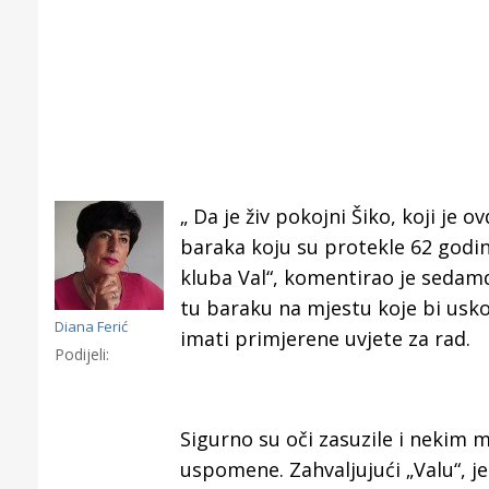
„ Da je živ pokojni Šiko, koji je
baraka koju su protekle 62 godine
kluba Val“, komentirao je sedamd
tu baraku na mjestu koje bi usk
Diana Ferić
imati primjerene uvjete za rad.
Podijeli:
Gornji tok
Sigurno su oči zasuzile i nekim
Otkrijte h
uspomene. Zahvaljujući „Valu“, j
edukativnom kampusu 