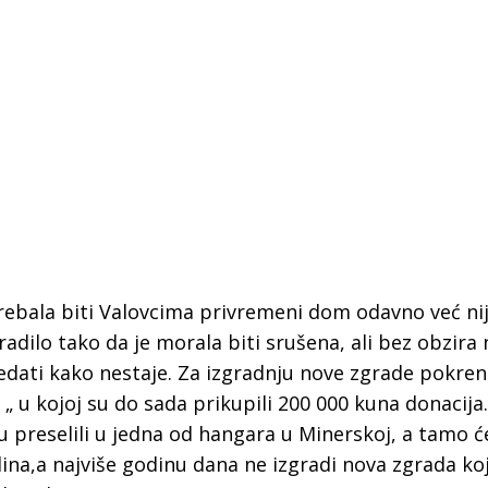
trebala biti Valovcima privremeni dom odavno već nij
 radilo tako da je morala biti srušena, ali bez obzira 
ledati kako nestaje. Za izgradnju nove zgrade pokren
 „ u kojoj su do sada prikupili 200 000 kuna donacija.
ju preselili u jedna od hangara u Minerskoj, a tamo će
dina,a najviše godinu dana ne izgradi nova zgrada ko