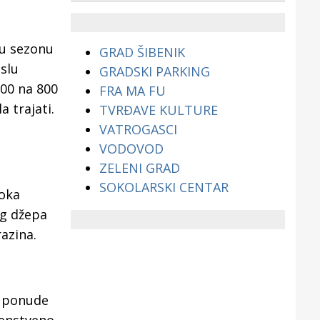
životinjama?
vu sezonu
GRAD ŠIBENIK
slu
GRADSKI PARKING
500 na 800
FRA MA FU
 trajati.
TVRĐAVE KULTURE
VATROGASCI
VODOVOD
ZELENI GRAD
SOKOLARSKI CENTAR
toka
og džepa
azina.
o ponude