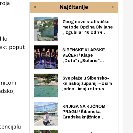
rijeke Krke
sud
roja
Najčitanije
pod
zaj
Zbog nove statističke
metode Općina Civljane
„izgubila” 46 od 74
ilo
zaposlenika. Do sada je
imala više zaposlenika
jekt poput
nego radno sposobnih
ŠIBENSKE KLAPSKE
osoba među svojih 170
VEČERI / Klape
stanovnika.
„Dota” i „Solaris”
otvaraju 27. Šibenske
klapske večeri na Maloj
loži
Sve plaže u Šibensko-
etnicom
kninskoj županiji – osim
jedne - imaju status
adskoj
javno dostupnog
pomorskog dobra u
općoj upotrebi. Pristup
KNJIGA NA KUĆNOM
je slobodan i besplatan
PRAGU / Šibenska
za sve građane i
Gradska knjižnica
posjetitelje.
„Juraj Šižgorić” uvela
tencijalu
besplatnu dostavu