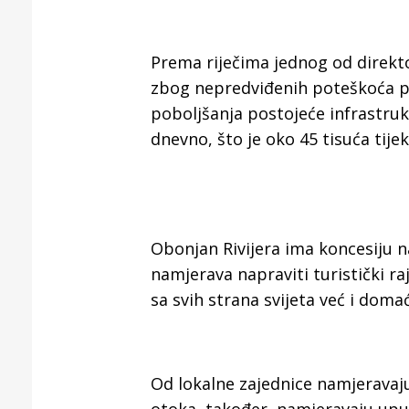
Prema riječima jednog od direkto
zbog nepredviđenih poteškoća pr
poboljšanja postojeće infrastrukt
dnevno, što je oko 45 tisuća tije
Obonjan Rivijera ima koncesiju 
namjerava napraviti turistički ra
sa svih strana svijeta već i doma
Od lokalne zajednice namjeravaj