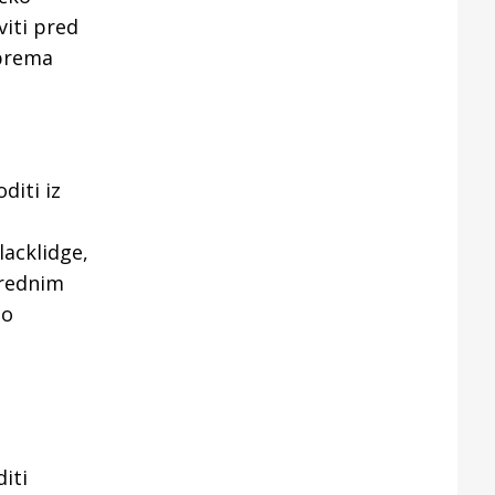
iti pred
 prema
diti iz
lacklidge,
arednim
to
iti