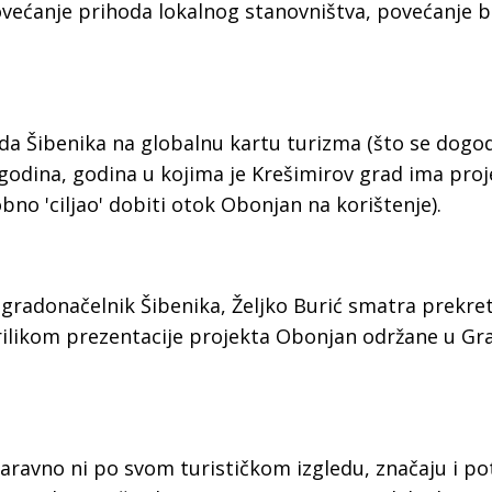
a
povećanje prihoda lokalnog stanovništva, povećanje b
da Šibenika na globalnu kartu turizma (što se dogod
godina, godina u kojima je Krešimirov grad ima pro
obno 'ciljao' dobiti otok Obonjan na korištenje).
 gradonačelnik Šibenika, Željko Burić smatra prekr
ilikom prezentacije projekta Obonjan održane u Gr
naravno ni po svom turističkom izgledu, značaju i po