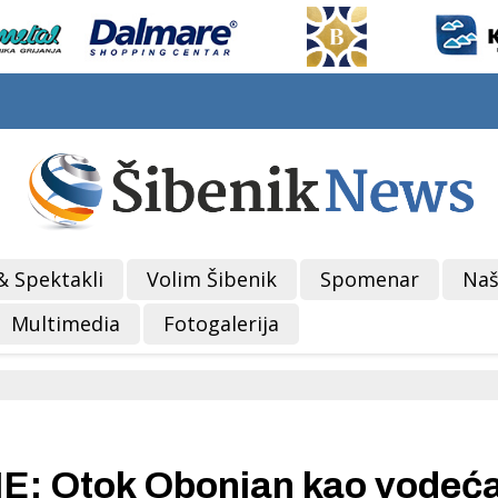
& Spektakli
Volim Šibenik
Spomenar
Naš
Multimedia
Fotogalerija
 Otok Obonjan kao vodeć