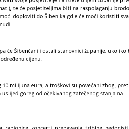
vati svoje posjetitelje na izlete diljem županije pr
ati), te će posjetiteljima biti na raspolaganju brodo
moći doploviti do Šibenika gdje će moći koristiti sv
nudi.
pa će Šibenčani i ostali stanovnici županije, ukoliko
z određenu cijenu.
g 10 milijuna eura, a troškovi su povećani zbog, pr
uslijed goreg od očekivanog zatečenog stanja na
a, radionice, koncerti, predavanja, tribine, hedonist