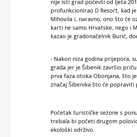
nije isti grad počevši od ljeta 20
profunkcionirao D Resort, kad je
Mihovila i, naravno, ono što će oz
karti ne samo Hrvatske, nego i 
kazao je gradonačelnik Burić, dod
- Nakon niza godina prijepora, 
grada jer je Šibenik završio pri
prva faza otoka Obonjana, što je 
značaj Šibenika što će popraviti 
Početak turističke sezone s pon
trebala bi početi drugom polovico
ekološki održivo.