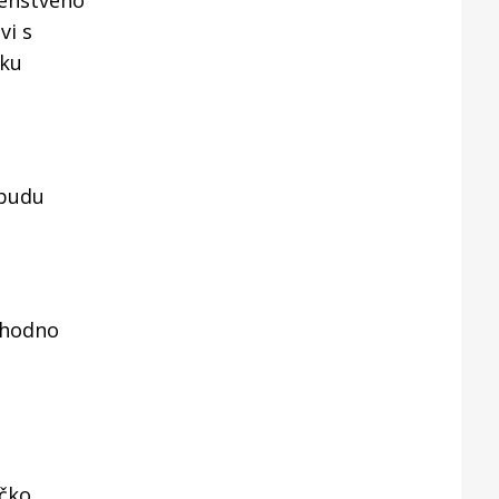
venstveno
vi s
aku
 budu
ethodno
ičko