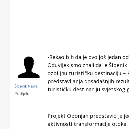
-Rekao bih da je ovo još jedan od
Oduvijek smo znali da je Šibenik b
ozbiljnu turističku destinaciju –
predstavljanja dosadašnjih rezu
Šibenik News
turističku destinaciju svjetskog g
Podijeli:
Gornji tok
Projekt Obonjan predstavio je jed
Otkrijte h
aktivnosti transformacije otoka,
edukativnom kampusu 