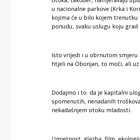
otoka, također, namjeravaju upući
u nacionalne parkove (Krka i Korn
kojima će u bilo kojem trenutku 
ponudu, svaku uslugu koju grad 
Isto vrijedi i u obrnutom smjeru 
htjeli na Obonjan, to moći, ali u
Dodajmo i to da je kapitalni ulo
spomenutih, nenadanih troškova 
nekadašnjem otoku mladosti.
Umjetnost, glazba, film, ekologij