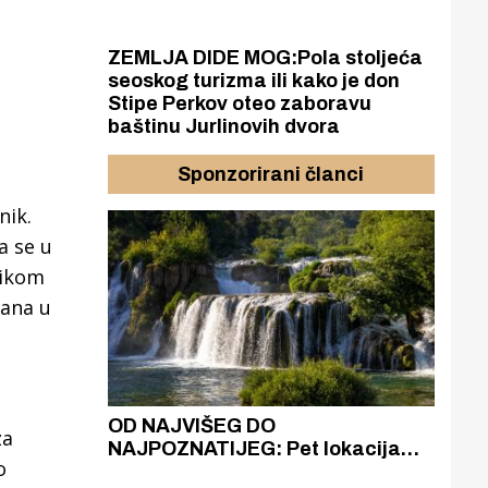
ZEMLJA DIDE MOG:Pola stoljeća
seoskog turizma ili kako je don
Stipe Perkov oteo zaboravu
baštinu Jurlinovih dvora
Sponzorirani članci
nik.
a se u
likom
jana u
azak
OD NAJVIŠEG DO
ZA
za
zgrađeno
NAJPOZNATIJEG: Pet lokacija
AKA
o
ru
koje otkrivaju različitost slapova
isku