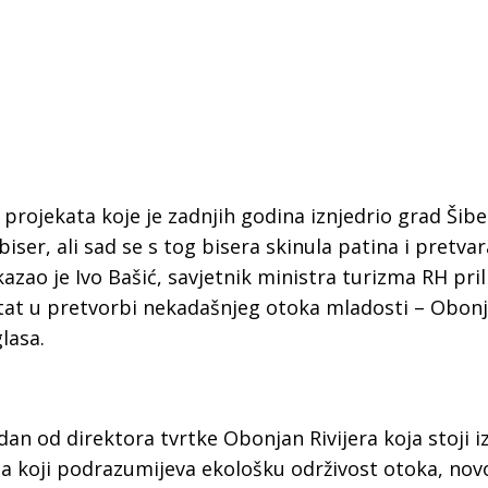
 projekata koje je zadnjih godina iznjedrio grad Šibe
iser, ali sad se s tog bisera skinula patina i pretvar
 kazao je Ivo Bašić, savjetnik ministra turizma RH pri
ltat u pretvorbi nekadašnjeg otoka mladosti – Obon
lasa.
 Krke iz prve ruke -
Šibenik spreman za dol
an od direktora tvrtke Obonjan Rivijera koja stoji i
ostel Titius u
električnih autobusa: i
 a koji podrazumijeva ekološku održivost otoka, nov
NP Krka u
12 punionica na kolodvo