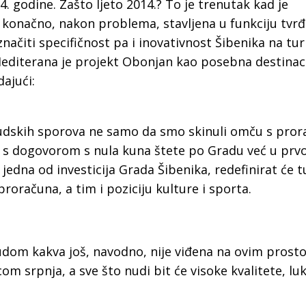
14. godine. Zašto ljeto 2014.? To je trenutak kad je
 konačno, nakon problema, stavljena u funkciju tvrđ
načiti specifičnost pa i inovativnost Šibenika na tur
Mediterana je projekt Obonjan kao posebna destinaci
ajući:
sudskih sporova ne samo da smo skinuli omču s pro
ču s dogovorom s nula kuna štete po Gradu već u prvo
jedna od investicija Grada Šibenika, redefinirat će tu
proračuna, a tim i poziciju kulture i sporta.
udom kakva još, navodno, nije viđena na ovim prost
m srpnja, a sve što nudi bit će visoke kvalitete, lu