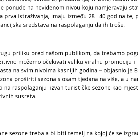
zne ponude na neviđenom nivou koju namjeravaju stav
a prva istraživanja, imaju između 28 i 40 godina te,
nancijska sredstava na raspolaganju da ih troše.
rugu priliku pred našom publikom, da trebamo pogo
itivno možemo očekivati veliku viralnu promociju i
sta na svim nivoima kasnijih godina – objasnio je B
sezona proširiti sezona s osam tjedana na više, a u n
i na raspolaganju izvan turističke sezone kao mjes
ivnih susreta.
 sezone trebala bi biti temelj na kojoj će se izgrad