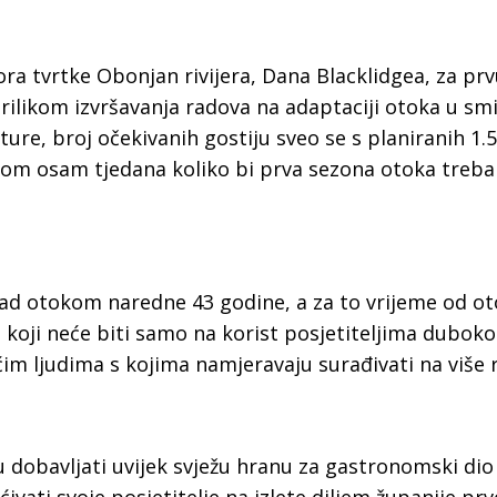
ra tvrtke Obonjan rivijera, Dana Blacklidgea, za pr
ilikom izvršavanja radova na adaptaciji otoka u smi
ure, broj očekivanih gostiju sveo se s planiranih 1.
kom osam tjedana koliko bi prva sezona otoka trebala
nad otokom naredne 43 godine, a za to vrijeme od o
j koji neće biti samo na korist posjetiteljima dubok
ćim ljudima s kojima namjeravaju surađivati na više r
u dobavljati uvijek svježu hranu za gastronomski di