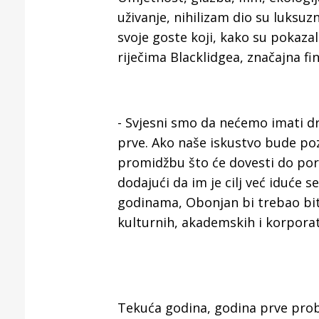
uživanje, nihilizam dio su luksu
svoje goste koji, kako su pokazal
riječima Blacklidgea, značajna fi
- Svjesni smo da nećemo imati d
prve. Ako naše iskustvo bude poz
promidžbu što će dovesti do pora
dodajući da im je cilj već iduće 
godinama, Obonjan bi trebao bit
kulturnih, akademskih i korporat
Tekuća godina, godina prve probne