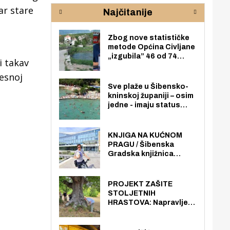
rijeke Krke
sud
ar stare
Najčitanije
pod
zaj
Zbog nove statističke
metode Općina Civljane
„izgubila” 46 od 74
i takav
zaposlenika. Do sada je
jesnoj
imala više zaposlenika
nego radno sposobnih
Sve plaže u Šibensko-
osoba među svojih 170
kninskoj županiji – osim
stanovnika.
jedne - imaju status
javno dostupnog
pomorskog dobra u
općoj upotrebi. Pristup
KNJIGA NA KUĆNOM
je slobodan i besplatan
PRAGU / Šibenska
za sve građane i
Gradska knjižnica
posjetitelje.
„Juraj Šižgorić” uvela
besplatnu dostavu
knjiga na kućnu adresu
PROJEKT ZAŠITE
električnim biciklom.
STOLJETNIH
HRASTOVA: Napravljen
prvi stručni pregled
hrastova na lokaciji