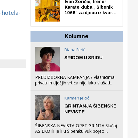
Zmajevac
Ivan Zoričić, trener
Karate kluba „ Šibenik
-hotela-
1066” za djecu iz kvarta
pretvorio svoju garažu
u igraonicu, postavio
ljuljačke i trampolin i
organizirao dječje
Kolumne
ljetno kino.
Diana Ferić
SRIDOM U SRIDU
PREDIZBORNA KAMPANJA / Vlasnicima
privatnih dječjih vrtića nije lako slušati
Restovićeva obećanja jer ispada da to
što oni rade u Šibeniku ne postoji
Karmen Jelčić
GRINTANJA ŠIBENSKE
NEVISTE
ŠIBENSKA NEVISTA OPET GRINTA:Slučaj
AS EKO ili je li u Šibeniku vuk pojeo
magare, a profit ljubav prema