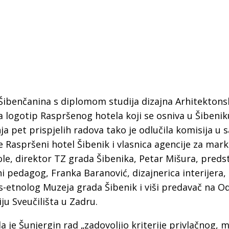
 Šibenčanina s diplomom studija dizajna Arhitekton
za logotip Raspršenog hotela koji se osniva u Šibeni
ja pet prispjelih radova tako je odlučila komisija u s
 Raspršeni hotel Šibenik i vlasnica agencije za mark
le, direktor TZ grada Šibenika, Petar Mišura, preds
ni pedagog, Franka Baranović, dizajnerica interijera
os-etnolog Muzeja grada Šibenik i viši predavač na Od
 Krke iz prve ruke -
Šibenik spreman za dol
ju Sveučilišta u Zadru.
ostel Titius u
električnih autobusa: i
NP Krka u
12 punionica na kolodvo
da je
Šunjergin
rad „zadovoljio kriterije privlačnog, 