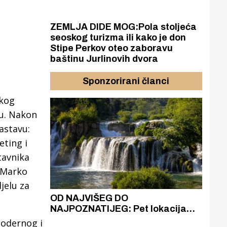
ZEMLJA DIDE MOG:Pola stoljeća
seoskog turizma ili kako je don
Stipe Perkov oteo zaboravu
baštinu Jurlinovih dvora
Sponzorirani članci
skog
ku. Nakon
astavu:
eting i
tavnika
, Marko
jelu za
azak
OD NAJVIŠEG DO
ZA
zgrađeno
NAJPOZNATIJEG: Pet lokacija
AKA
ru
koje otkrivaju različitost slapova
isku
modernog i