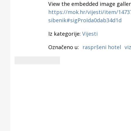
View the embedded image gallery
https://mok.hr/vijesti/item/1473
sibenik#sigProIda0dab34d1d
Iz kategorije:
Vijesti
Označeno u:
raspršeni hotel
vi