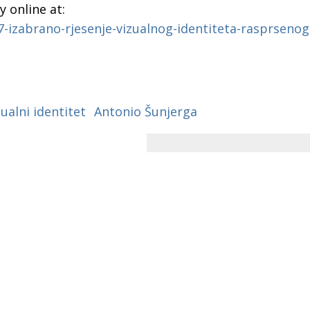
 online at:
7-izabrano-rjesenje-vizualnog-identiteta-rasprsenog
zualni identitet
Antonio Šunjerga