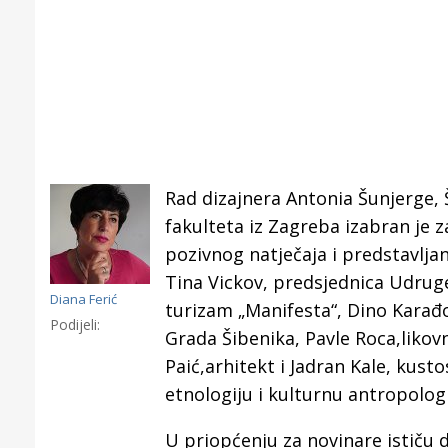
Rad dizajnera Antonia Šunjerge,
fakulteta iz Zagreba izabran je 
pozivnog natječaja i predstavljan
Tina Vickov, predsjednica Udruge
Diana Ferić
turizam „Manifesta“, Dino Karađo
Podijeli:
Grada Šibenika, Pavle Roca,likov
Paić,arhitekt i Jadran Kale, kust
Gornji tok
etnologiju i kulturnu antropologi
Otkrijte h
edukativnom kampusu 
U priopćenju za novinare ističu 