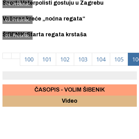
Sport: Vaterpolisti gostuju u Zagrebu
04. Prosinac
Večeras kreće „noćna regata“
03. Prosinac
ŠIBENIK:Starta regata krstaša
03. Prosinac
100
101
102
103
104
105
10
ČASOPIS - VOLIM ŠIBENIK
Video