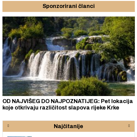
Sponzorirani članci
OD NAJVIŠEG DO NAJPOZNATIJEG: Pet lokacija
koje otkrivaju različitost slapova rijeke Krke
Najčitanije