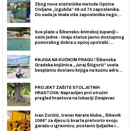
Zbog nove statističke metode Općina
Civljane „izgubila” 46 od 74 zaposlenika.
Do sada je imala više zaposlenika nego
radno sposobnih osoba među svojih 170
stanovnika.
Sve plaže u Šibensko-kninskoj županiji –
osim jedne - imaju status javno dostupnog
pomorskog dobra u općoj upotrebi.
Pristup je slobodan i besplatan za sve
građane i posjetitelje.
KNJIGA NA KUĆNOM PRAGU / Šibenska
Gradska knjižnica „Juraj Šižgorić” uvela
besplatnu dostavu knjiga na kućnu adresu
električnim biciklom.
PROJEKT ZAŠITE STOLJETNIH
HRASTOVA: Napravljen prvi stručni
pregled hrastova na lokaciji Zmajevac
Ivan Zoričić, trener Karate kluba „ Šibenik
1066” za djecu iz kvarta pretvorio svoju
garažu u igraonicu, postavio ljuljačke i