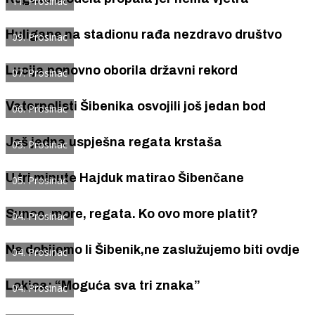
11. Prosinac
Huligane na stadionu rađa nezdravo društvo
09. Prosinac
Lucija ponovno oborila državni rekord
07. Prosinac
Vaterpolisti Šibenika osvojili još jedan bod
06. Prosinac
Još jedna uspješna regata krstaša
05. Prosinac
U tri minute Hajduk matirao Šibenčane
05. Prosinac
Sunce, more, regata. Ko ovo more platit?
04. Prosinac
Ne dobijemo li Šibenik,ne zaslužujemo biti ovdje
04. Prosinac
Lokica: “Moguća sva tri znaka”
04. Prosinac