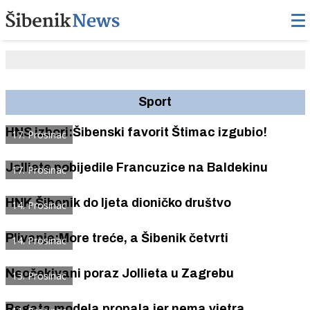
Sport
HNS izbori:Šibenski favorit Štimac izgubio!
17. Prosinac
Jolliete pobijedile Francuzice na Baldekinu
17. Prosinac
HNK Šibenik do ljeta dioničko društvo
14. Prosinac
Plivanje:More treće, a Šibenik četvrti
14. Prosinac
Neočekivani poraz Jollieta u Zagrebu
13. Prosinac
Regata modela propala jer nema vjetra