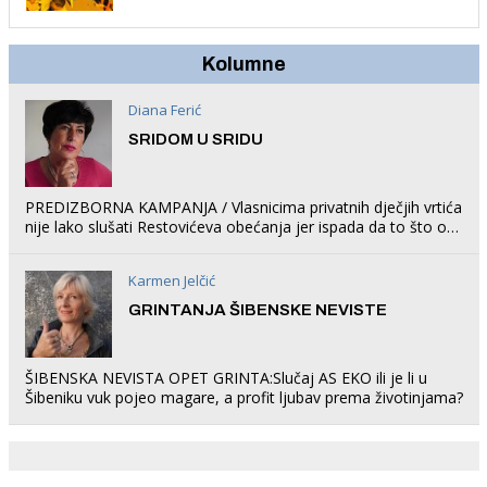
trampolin i organizirao dječje ljetno kino.
Kolumne
Diana Ferić
SRIDOM U SRIDU
PREDIZBORNA KAMPANJA / Vlasnicima privatnih dječjih vrtića
nije lako slušati Restovićeva obećanja jer ispada da to što oni
rade u Šibeniku ne postoji
Karmen Jelčić
GRINTANJA ŠIBENSKE NEVISTE
ŠIBENSKA NEVISTA OPET GRINTA:Slučaj AS EKO ili je li u
Šibeniku vuk pojeo magare, a profit ljubav prema životinjama?