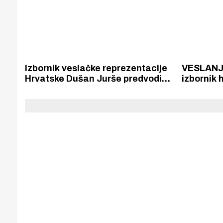
Izbornik veslačke reprezentacije
VESLANJE
Hrvatske Dušan Jurše predvodi
izbornik 
pripreme i provjeru spremnosti
Darko Mik
reprezentativaca juniora i B
mlade ves
seniora na veslačkim stazama u
sezonu. M
Skradinu.
šestoro v