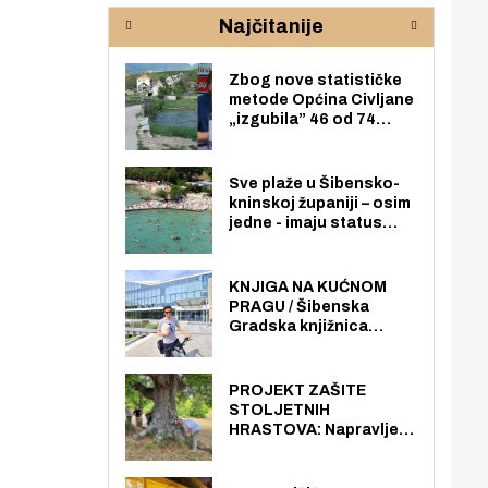
rijeke Krke
sud
Najčitanije
pod
zaj
Zbog nove statističke
metode Općina Civljane
„izgubila” 46 od 74
zaposlenika. Do sada je
imala više zaposlenika
nego radno sposobnih
Sve plaže u Šibensko-
osoba među svojih 170
kninskoj županiji – osim
stanovnika.
jedne - imaju status
javno dostupnog
pomorskog dobra u
općoj upotrebi. Pristup
KNJIGA NA KUĆNOM
je slobodan i besplatan
PRAGU / Šibenska
za sve građane i
Gradska knjižnica
posjetitelje.
„Juraj Šižgorić” uvela
besplatnu dostavu
knjiga na kućnu adresu
PROJEKT ZAŠITE
električnim biciklom.
STOLJETNIH
HRASTOVA: Napravljen
prvi stručni pregled
hrastova na lokaciji