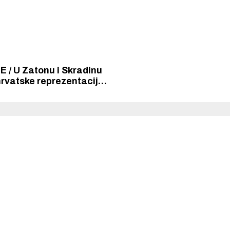
 / U Zatonu i Skradinu
hrvatske reprezentacije
šić, priprema najbolje
lačice i veslače za novu
eđu izabranima je i
eslača „Krke”