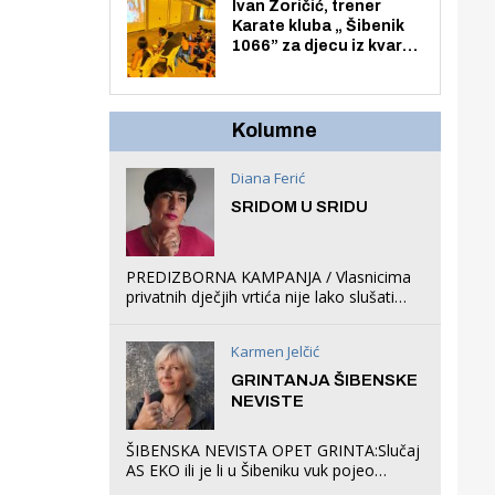
Zmajevac
Ivan Zoričić, trener
Karate kluba „ Šibenik
1066” za djecu iz kvarta
pretvorio svoju garažu
u igraonicu, postavio
ljuljačke i trampolin i
organizirao dječje
Kolumne
ljetno kino.
Diana Ferić
SRIDOM U SRIDU
PREDIZBORNA KAMPANJA / Vlasnicima
privatnih dječjih vrtića nije lako slušati
Restovićeva obećanja jer ispada da to
što oni rade u Šibeniku ne postoji
Karmen Jelčić
GRINTANJA ŠIBENSKE
NEVISTE
ŠIBENSKA NEVISTA OPET GRINTA:Slučaj
AS EKO ili je li u Šibeniku vuk pojeo
magare, a profit ljubav prema