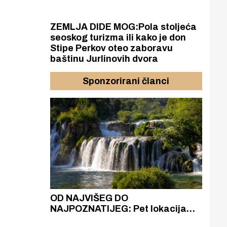
ZEMLJA DIDE MOG:Pola stoljeća
seoskog turizma ili kako je don
Stipe Perkov oteo zaboravu
baštinu Jurlinovih dvora
Sponzorirani članci
azak
OD NAJVIŠEG DO
ZA
zgrađeno
NAJPOZNATIJEG: Pet lokacija
AKA
ru
koje otkrivaju različitost slapova
isku