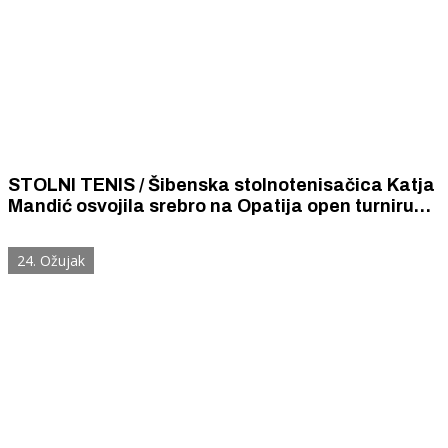
STOLNI TENIS / Šibenska stolnotenisačica Katja
Mandić osvojila srebro na Opatija open turniru
kojim su dominirale fantastične stolnotenisačice
iz Južne Koreje
24. Ožujak