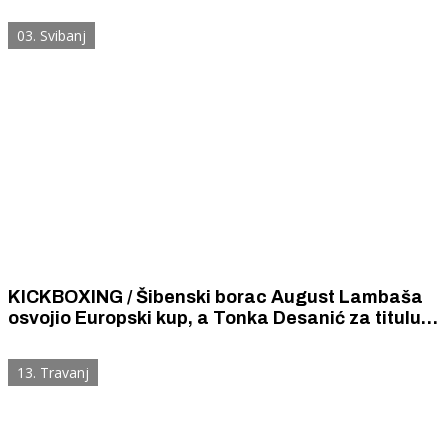
trebaju bonovi za mobitel
03. Svibanj
KICKBOXING / Šibenski borac August Lambaša
osvojio Europski kup, a Tonka Desanić za titulu
osvajačice Europskog kupa bori danas.
13. Travanj