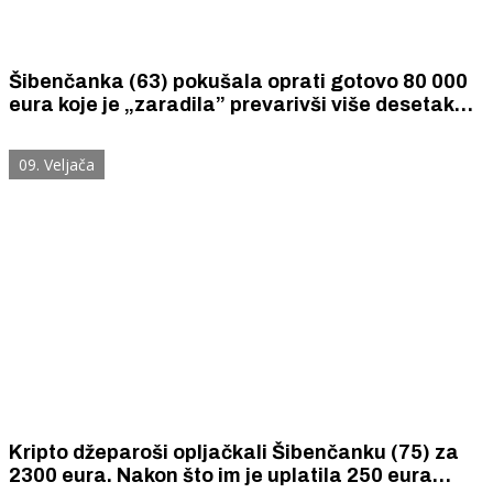
Šibenčanka (63) pokušala oprati gotovo 80 000
eura koje je „zaradila” prevarivši više desetaka
osoba u Hrvatskoj i inozemstvu.
09. Veljača
Kripto džeparoši opljačkali Šibenčanku (75) za
2300 eura. Nakon što im je uplatila 250 eura