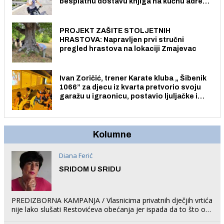
besplatnu dostavu knjiga na kućnu adresu
električnim biciklom.
PROJEKT ZAŠITE STOLJETNIH
HRASTOVA: Napravljen prvi stručni
pregled hrastova na lokaciji Zmajevac
Ivan Zoričić, trener Karate kluba „ Šibenik
1066” za djecu iz kvarta pretvorio svoju
garažu u igraonicu, postavio ljuljačke i
trampolin i organizirao dječje ljetno kino.
Kolumne
Diana Ferić
SRIDOM U SRIDU
PREDIZBORNA KAMPANJA / Vlasnicima privatnih dječjih vrtića
nije lako slušati Restovićeva obećanja jer ispada da to što oni
rade u Šibeniku ne postoji