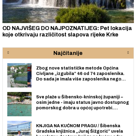
OD NAJVIŠEG DO NAJPOZNATIJEG: Pet lokacija
koje otkrivaju različitost slapova rijeke Krke
Najčitanije
Zbog nove statističke metode Općina
Civljane „izgubila” 46 od 74 zaposlenika.
Do sada je imala više zaposlenika nego
radno sposobnih osoba među svojih 170
stanovnika.
Sve plaže u Šibensko-kninskoj županiji –
osim jedne - imaju status javno dostupnog
pomorskog dobra u općoj upotrebi.
Pristup je slobodan i besplatan za sve
građane i posjetitelje.
KNJIGA NA KUĆNOM PRAGU / Šibenska
Gradska knjižnica „Juraj Šižgorić” uvela