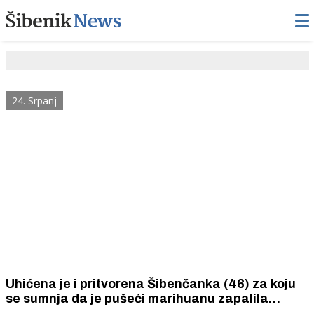
24. Srpanj
Uhićena je i pritvorena Šibenčanka (46) za koju
se sumnja da je pušeći marihuanu zapalila
nadstrešnicu kuće 52-godišnje Šibenčanke