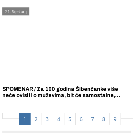
ispraznili su njen račun.
21. Siječanj
SPOMENAR / Za 100 godina Šibenčanke više
neće ovisiti o muževima, bit će samostalne,
zaposlene, sportski razvijene i obrazovanje od
muškaraca.
1
2
3
4
5
6
7
8
9