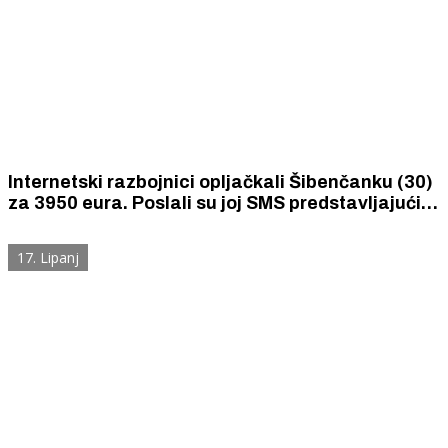
Internetski razbojnici opljačkali Šibenčanku (30)
za 3950 eura. Poslali su joj SMS predstavljajući
se kao da su njena banka i tražili da ažurira svoju
aplikaciju.
17. Lipanj