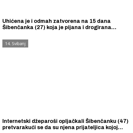
Uhićena je i odmah zatvorena na 15 dana
Šibenčanka (27) koja je pijana i drogirana
izazvala prometnu nesreću
14. Svibanj
Internetski džeparoši opljačkali Šibenčanku (47)
pretvarakući se da su njena prijateljica kojoj