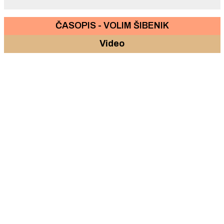
ČASOPIS - VOLIM ŠIBENIK
Video