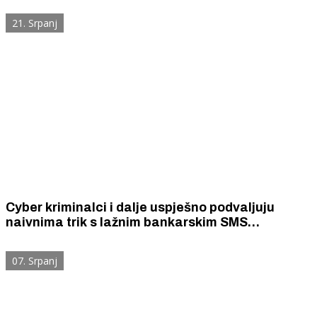
21. Srpanj
Cyber kriminalci i dalje uspješno podvaljuju
naivnima trik s lažnim bankarskim SMS
porukama. Nova žrtva je Šibenčanka (61) kojoj su
s računa skinuli 1545 eura.
07. Srpanj