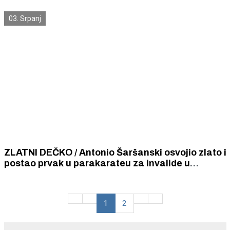
na Olimpijadu, Gradonačelnik mu čestitao na
dosadašnjim uspjesima
03. Srpanj
ZLATNI DEČKO / Antonio Šaršanski osvojio zlato i
postao prvak u parakarateu za invalide u
kolicima do 16 godina
1
2