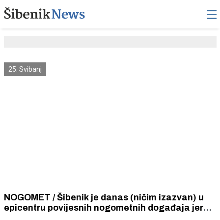
25. Svibanj
NOGOMET / Šibenik je danas (ničim izazvan) u
epicentru povijesnih nogometnih događaja jer
sudjeluje u odlučivanju tko će biti prvak Hrvatske