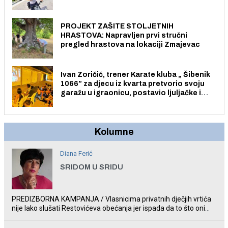
električnim biciklom.
PROJEKT ZAŠITE STOLJETNIH
HRASTOVA: Napravljen prvi stručni
pregled hrastova na lokaciji Zmajevac
Ivan Zoričić, trener Karate kluba „ Šibenik
1066” za djecu iz kvarta pretvorio svoju
garažu u igraonicu, postavio ljuljačke i
trampolin i organizirao dječje ljetno kino.
Kolumne
Diana Ferić
SRIDOM U SRIDU
PREDIZBORNA KAMPANJA / Vlasnicima privatnih dječjih vrtića
nije lako slušati Restovićeva obećanja jer ispada da to što oni
rade u Šibeniku ne postoji