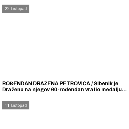
iako je već ispao u Drugu ligu.
22. Listopad
ROĐENDAN DRAŽENA PETROVIĆA / Šibenik je
Draženu na njegov 60-rođendan vratio medalju
prvaka država koja je njemu i „Šibenki”
nepravedno oteta 1983. godine.
11. Listopad