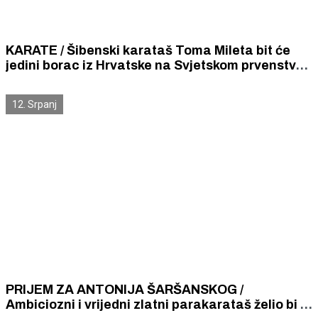
KARATE / Šibenski karataš Toma Mileta bit će
jedini borac iz Hrvatske na Svjetskom prvenstvu
u Turskoj.
12. Srpanj
PRIJEM ZA ANTONIJA ŠARŠANSKOG /
Ambiciozni i vrijedni zlatni parakarataš želio bi i