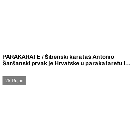
PARAKARATE / Šibenski karataš Antonio
Šaršanski prvak je Hrvatske u parakataretu i
pobjednik Hrvatske parakarate lige
25. Rujan