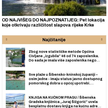
OD NAJVIŠEG DO NAJPOZNATIJEG: Pet lokacija
koje otkrivaju različitost slapova rijeke Krke
Najčitanije
Zbog nove statističke metode Općina
Civljane „izgubila” 46 od 74 zaposlenika.
Do sada je imala više zaposlenika nego
radno sposobnih osoba među svojih 170
stanovnika.
Sve plaže u Šibensko-kninskoj županiji –
osim jedne - imaju status javno dostupnog
pomorskog dobra u općoj upotrebi.
Pristup je slobodan i besplatan za sve
građane i posjetitelje.
KNJIGA NA KUĆNOM PRAGU / Šibenska
Gradska knjižnica „Juraj Šižgorić” uvela
besplatnu dostavu knjiga na kućnu adresu