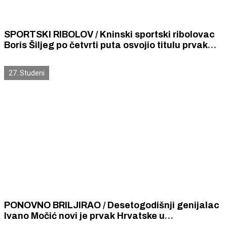
SPORTSKI RIBOLOV / Kninski sportski ribolovac
Boris Šiljeg po četvrti puta osvojio titulu prvak
Hrvatske u lovu pastrve varalicom
27. Studeni
PONOVNO BRILJIRAO / Desetogodišnji genijalac
Ivano Močić novi je prvak Hrvatske u
brzopoteznom šahu u kategoriji do12 godina