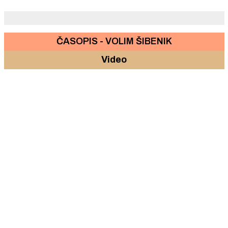
policajca. Uhićeno devet navijača.
ČASOPIS - VOLIM ŠIBENIK
Video