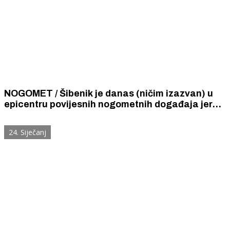
NOGOMET / Šibenik je danas (ničim izazvan) u
epicentru povijesnih nogometnih događaja jer
sudjeluje u odlučivanju tko će biti prvak Hrvatske
iako je već ispao u Drugu ligu.
24. Siječanj