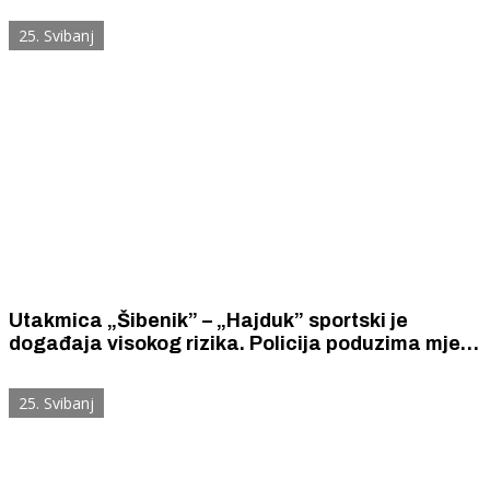
ponašanja, napad autom, požar na stadionu
25. Svibanj
Utakmica „Šibenik” – „Hajduk” sportski je
događaja visokog rizika. Policija poduzima mjere
prevencije i suzbijanja nereda. Na Šubićevcu od
14 sati vrijedi posebna regulacija prometa.
25. Svibanj