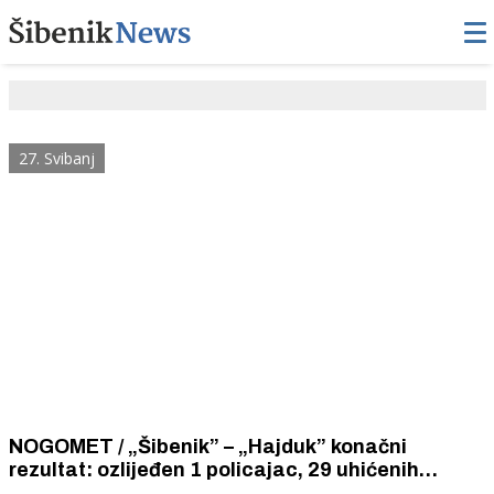
27. Svibanj
NOGOMET / „Šibenik” – „Hajduk” konačni
rezultat: ozlijeđen 1 policajac, 29 uhićenih
navijača (5 maloljetnih), 17 nasilničkih