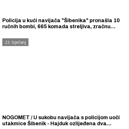
Policija u kući navijača "Šibenika" pronašla 10
ručnih bombi, 665 komada streljiva, zračnu
pušku, dva spremnika za pištolj i 250 grama
baruta
23. Siječanj
NOGOMET / U sukobu navijača s policijom uoči
utakmice Šibenik - Hajduk ozlijeđena dva