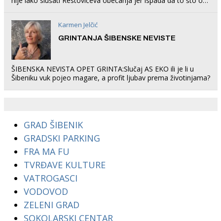
nije lako slušati Restovićeva obećanja jer ispada da to što oni
rade u Šibeniku ne postoji
Karmen Jelčić
GRINTANJA ŠIBENSKE NEVISTE
ŠIBENSKA NEVISTA OPET GRINTA:Slučaj AS EKO ili je li u
Šibeniku vuk pojeo magare, a profit ljubav prema životinjama?
GRAD ŠIBENIK
GRADSKI PARKING
FRA MA FU
TVRĐAVE KULTURE
VATROGASCI
VODOVOD
ZELENI GRAD
SOKOLARSKI CENTAR