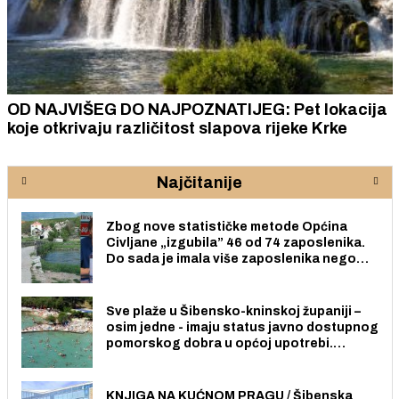
OD NAJVIŠEG DO NAJPOZNATIJEG: Pet lokacija
koje otkrivaju različitost slapova rijeke Krke
Najčitanije
Zbog nove statističke metode Općina
Civljane „izgubila” 46 od 74 zaposlenika.
Do sada je imala više zaposlenika nego
radno sposobnih osoba među svojih 170
stanovnika.
Sve plaže u Šibensko-kninskoj županiji –
osim jedne - imaju status javno dostupnog
pomorskog dobra u općoj upotrebi.
Pristup je slobodan i besplatan za sve
građane i posjetitelje.
KNJIGA NA KUĆNOM PRAGU / Šibenska