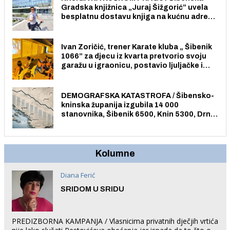
Gradska knjižnica „Juraj Šižgorić” uvela
besplatnu dostavu knjiga na kućnu adresu
električnim biciklom.
Ivan Zoričić, trener Karate kluba „ Šibenik
1066” za djecu iz kvarta pretvorio svoju
garažu u igraonicu, postavio ljuljačke i
trampolin i organizirao dječje ljetno kino.
DEMOGRAFSKA KATASTROFA / Šibensko-
kninska županija izgubila 14 000
stanovnika, Šibenik 6500, Knin 5300, Drniš
1758, Skradin 625, Vodice 275...
Kolumne
Diana Ferić
SRIDOM U SRIDU
PREDIZBORNA KAMPANJA / Vlasnicima privatnih dječjih vrtića