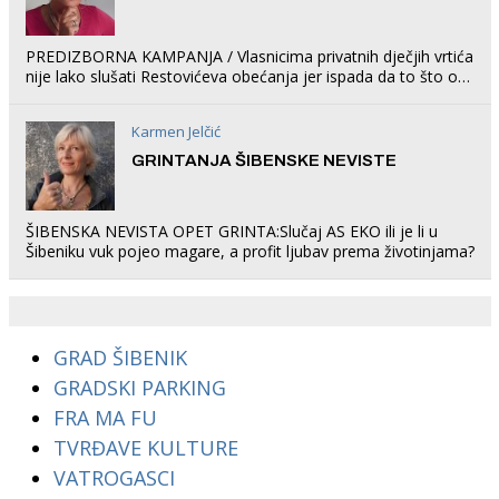
PREDIZBORNA KAMPANJA / Vlasnicima privatnih dječjih vrtića
nije lako slušati Restovićeva obećanja jer ispada da to što oni
rade u Šibeniku ne postoji
Karmen Jelčić
GRINTANJA ŠIBENSKE NEVISTE
ŠIBENSKA NEVISTA OPET GRINTA:Slučaj AS EKO ili je li u
Šibeniku vuk pojeo magare, a profit ljubav prema životinjama?
GRAD ŠIBENIK
GRADSKI PARKING
FRA MA FU
TVRĐAVE KULTURE
VATROGASCI