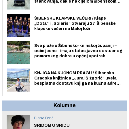
stanovanja, dakle na cijelom šibenskom
području pa ni na Jadriji.
ŠIBENSKE KLAPSKE VEČERI / Klape
„Dota” i „Solaris” otvaraju 27. Šibenske
klapske večeri na Maloj loži
Sve plaže u Šibensko-kninskoj županiji –
osim jedne - imaju status javno dostupnog
pomorskog dobra u općoj upotrebi.
Pristup je slobodan i besplatan za sve
građane i posjetitelje.
KNJIGA NA KUĆNOM PRAGU / Šibenska
Gradska knjižnica „Juraj Šižgorić” uvela
besplatnu dostavu knjiga na kućnu adresu
električnim biciklom.
Kolumne
Diana Ferić
SRIDOM U SRIDU