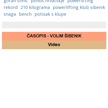
goran simic
ponos hrvatskje
powerlifting
rekord
210 kilograma
powerlifting klub sibenik
snaga
bench
potisak s klupe
ČASOPIS - VOLIM ŠIBENIK
Video