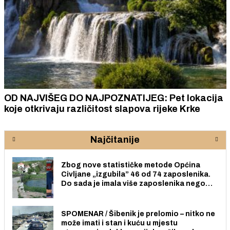
OD NAJVIŠEG DO NAJPOZNATIJEG: Pet lokacija
koje otkrivaju različitost slapova rijeke Krke
Najčitanije
Zbog nove statističke metode Općina
Civljane „izgubila” 46 od 74 zaposlenika.
Do sada je imala više zaposlenika nego
radno sposobnih osoba među svojih 170
stanovnika.
SPOMENAR / Šibenik je prelomio – nitko ne
može imati i stan i kuću u mjestu