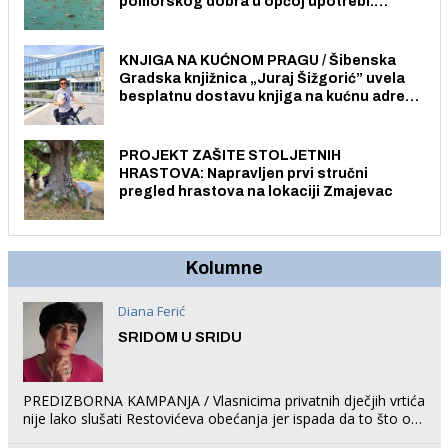
pomorskog dobra u općoj upotrebi.
Pristup je slobodan i besplatan za sve
građane i posjetitelje.
KNJIGA NA KUĆNOM PRAGU / Šibenska
Gradska knjižnica „Juraj Šižgorić” uvela
besplatnu dostavu knjiga na kućnu adresu
električnim biciklom.
PROJEKT ZAŠITE STOLJETNIH
HRASTOVA: Napravljen prvi stručni
pregled hrastova na lokaciji Zmajevac
Kolumne
Diana Ferić
SRIDOM U SRIDU
PREDIZBORNA KAMPANJA / Vlasnicima privatnih dječjih vrtića
nije lako slušati Restovićeva obećanja jer ispada da to što oni
rade u Šibeniku ne postoji