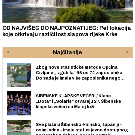
OD NAJVIŠEG DO NAJPOZNATIJEG: Pet lokacija
koje otkrivaju različitost slapova rijeke Krke
Najčitanije
Zbog nove statističke metode Općina
Civljane „izgubila” 46 od 74 zaposlenika.
Do sada je imala više zaposlenika nego
radno sposobnih osoba među svojih 170
stanovnika.
ŠIBENSKE KLAPSKE VEČERI / Klape
„Dota” i „Solaris” otvaraju 27. Šibenske
klapske večeri na Maloj loži
Sve plaže u Šibensko-kninskoj županiji –
osim jedne - imaju status javno dostupnog