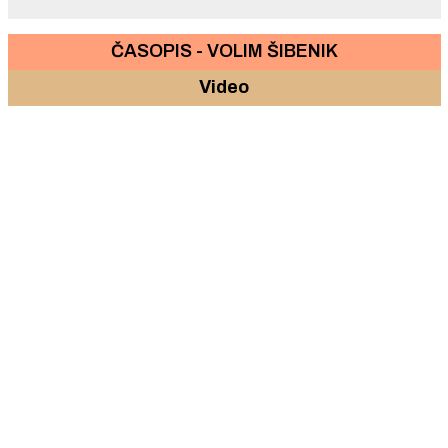
ČASOPIS - VOLIM ŠIBENIK
Video