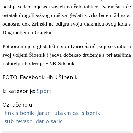
poslije sedam mjeseci zasjeli na čelo tablice. Narančasti će
ostatak drugoligaškog društva gledati s vrha barem 24 sata,
odnosno dok Zrinski ne odigra svoju utakmicu ovog kola s
Dugopoljem u Osijeku.
Potpora im je u gledalištu bio i
Dario
Šarić, koji se vratio
u
svoj voljeni Šibenik i jedva dočekao druženje s prijateljima
i obitelji
i bodrenje HNK Šibenik.
FOTO: Facebook HNK Šibenik
Iz kategorije:
Sport
Označeno u:
hnk sibenik
Jarun
utakmica
sibenik
subicevasc
dario saric