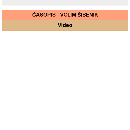
ČASOPIS - VOLIM ŠIBENIK
Video