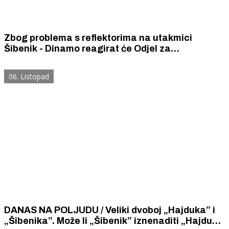
Zbog problema s reflektorima na utakmici
Šibenik - Dinamo reagirat će Odjel za
licenciranje HNS-a
06. Listopad
DANAS NA POLJUDU / Veliki dvoboj „Hajduka” i
„Šibenika”. Može li „Šibenik” iznenaditi „Hajduk”