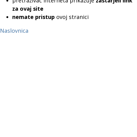
pretraživač interneta prikazuje
zastarjeli link
za ovaj site
nemate pristup
ovoj stranici
Naslovnica