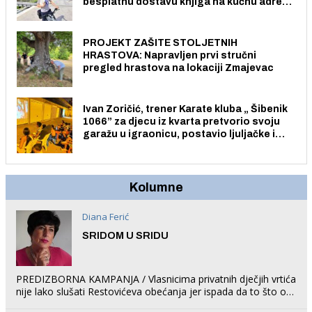
besplatnu dostavu knjiga na kućnu adresu
električnim biciklom.
PROJEKT ZAŠITE STOLJETNIH
HRASTOVA: Napravljen prvi stručni
pregled hrastova na lokaciji Zmajevac
Ivan Zoričić, trener Karate kluba „ Šibenik
1066” za djecu iz kvarta pretvorio svoju
garažu u igraonicu, postavio ljuljačke i
trampolin i organizirao dječje ljetno kino.
Kolumne
Diana Ferić
SRIDOM U SRIDU
PREDIZBORNA KAMPANJA / Vlasnicima privatnih dječjih vrtića
nije lako slušati Restovićeva obećanja jer ispada da to što oni
rade u Šibeniku ne postoji