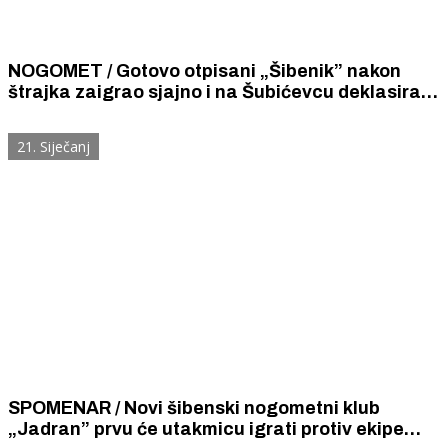
NOGOMET / Gotovo otpisani „Šibenik” nakon
štrajka zaigrao sjajno i na Šubićevcu deklasirao
„Osijek” s 4 : 1
21. Siječanj
SPOMENAR / Novi šibenski nogometni klub
„Jadran” prvu će utakmicu igrati protiv ekipe