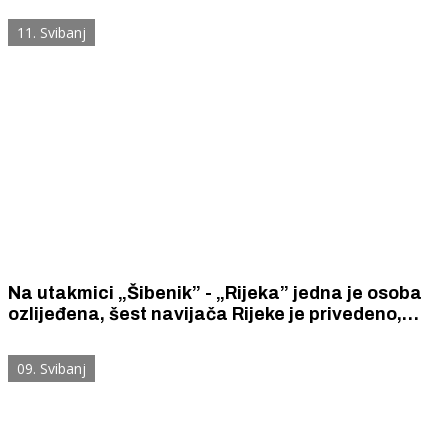
ponašanja, napad autom, požar na stadionu
11. Svibanj
Na utakmici „Šibenik” - „Rijeka” jedna je osoba
ozlijeđena, šest navijača Rijeke je privedeno,
zaplijenjen je arsenal navijačke pirotehnike -
bengalki, dimnih bombi i topovskih udara
09. Svibanj