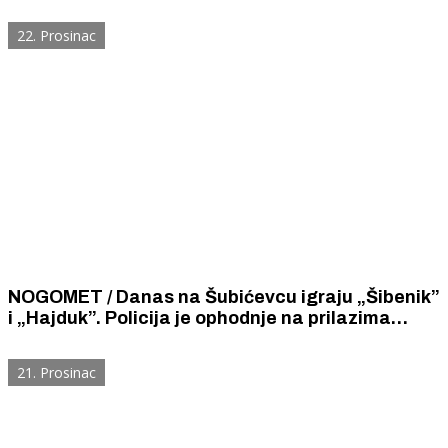
Ratne mornarice na igralištu u Mandalini uz koje
uređuje atletsku stazu.
22. Prosinac
NOGOMET / Danas na Šubićevcu igraju „Šibenik”
i „Hajduk”. Policija je ophodnje na prilazima
Šibeniku i stadionu rasporedila još prije svitanja.
21. Prosinac