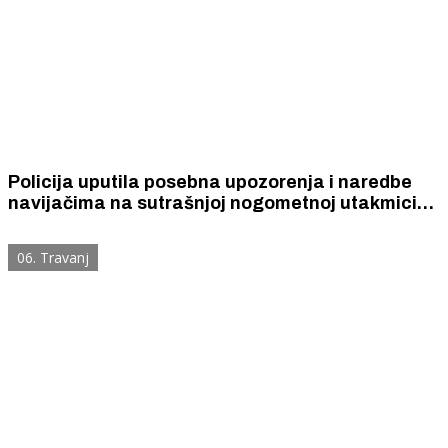
Policija uputila posebna upozorenja i naredbe
navijačima na sutrašnjoj nogometnoj utakmici
Šibenik- Rijeka
06. Travanj