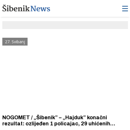
27. Svibanj
NOGOMET / „Šibenik” – „Hajduk” konačni
rezultat: ozlijeđen 1 policajac, 29 uhićenih
navijača (5 maloljetnih), 17 nasilničkih