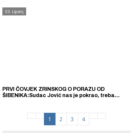
i učvrstiti svoju poziciju lidera sredine tablice
HNL-a?
03. Lipanj
PRVI ČOVJEK ZRINSKOG O PORAZU OD
ŠIBENIKA:Sudac Jović nas je pokrao, treba
očistiti gamad!
1
2
3
4