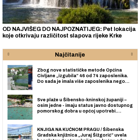
OD NAJVIŠEG DO NAJPOZNATIJEG: Pet lokacija
koje otkrivaju različitost slapova rijeke Krke
Najčitanije
Zbog nove statističke metode Općina
Civljane „izgubila” 46 od 74 zaposlenika.
Do sada je imala više zaposlenika nego
radno sposobnih osoba među svojih 170
stanovnika.
Sve plaže u Šibensko-kninskoj županiji –
osim jedne - imaju status javno dostupnog
pomorskog dobra u općoj upotrebi.
Pristup je slobodan i besplatan za sve
građane i posjetitelje.
KNJIGA NA KUĆNOM PRAGU / Šibenska
Gradska knjižnica „Juraj Šižgorić” uvela