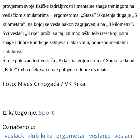
provjerom svoje fizičke izdržljivosti i mentalne snage treningom na
veslačkim simulatorima – ergometrima. „Staza” iskušenja duga je „6
kilometara”, na kojoj se vesla nakon zagrijavanju na „3 kilometra”.
Svi veslači „Krke” prošli su taj iznimno teški teški test koji osim
snage i dobre kondicije zahtjeva i jaku volju, odnosno mentalnu
stabilnost.
Što je pokazao test veslača „Krke” na ergometrima? Samo to da od
„Krke” treba očekivati nove pobjede i dobre rezultate.
Foto: Nives Crnogaća / VK Krka
Iz kategorije:
Sport
Označeno u:
veslacki klub krka
ergometar
veslanje
veslaci