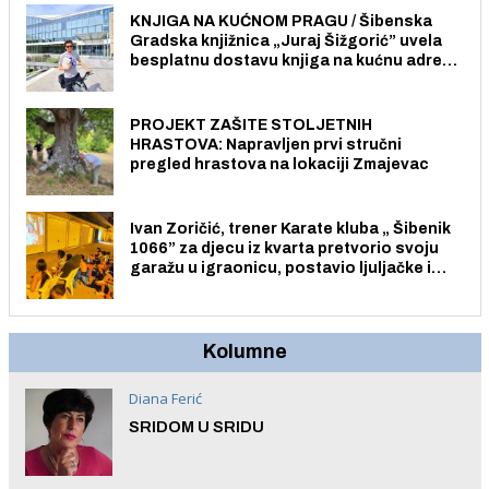
KNJIGA NA KUĆNOM PRAGU / Šibenska
Gradska knjižnica „Juraj Šižgorić” uvela
besplatnu dostavu knjiga na kućnu adresu
električnim biciklom.
PROJEKT ZAŠITE STOLJETNIH
HRASTOVA: Napravljen prvi stručni
pregled hrastova na lokaciji Zmajevac
Ivan Zoričić, trener Karate kluba „ Šibenik
1066” za djecu iz kvarta pretvorio svoju
garažu u igraonicu, postavio ljuljačke i
trampolin i organizirao dječje ljetno kino.
Kolumne
Diana Ferić
SRIDOM U SRIDU