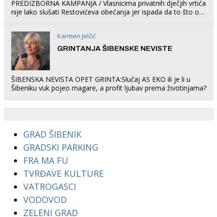
PREDIZBORNA KAMPANJA / Vlasnicima privatnih dječjih vrtića
nije lako slušati Restovićeva obećanja jer ispada da to što oni
rade u Šibeniku ne postoji
Karmen Jelčić
GRINTANJA ŠIBENSKE NEVISTE
ŠIBENSKA NEVISTA OPET GRINTA:Slučaj AS EKO ili je li u
Šibeniku vuk pojeo magare, a profit ljubav prema životinjama?
GRAD ŠIBENIK
GRADSKI PARKING
FRA MA FU
TVRĐAVE KULTURE
VATROGASCI
VODOVOD
ZELENI GRAD