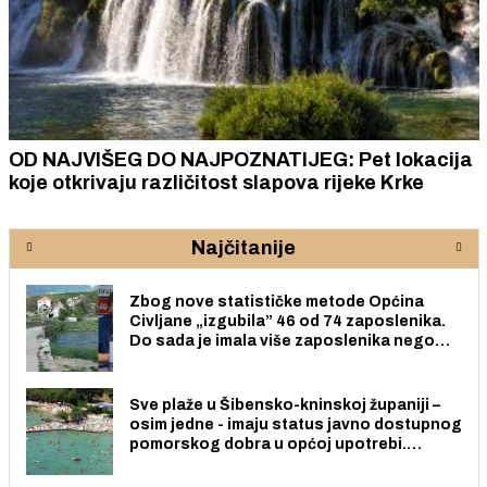
OD NAJVIŠEG DO NAJPOZNATIJEG: Pet lokacija
koje otkrivaju različitost slapova rijeke Krke
Najčitanije
Zbog nove statističke metode Općina
Civljane „izgubila” 46 od 74 zaposlenika.
Do sada je imala više zaposlenika nego
radno sposobnih osoba među svojih 170
stanovnika.
Sve plaže u Šibensko-kninskoj županiji –
osim jedne - imaju status javno dostupnog
pomorskog dobra u općoj upotrebi.
Pristup je slobodan i besplatan za sve
građane i posjetitelje.