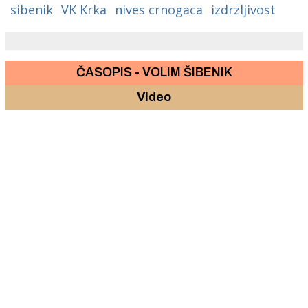
sibenik
VK Krka
nives crnogaca
izdrzljivost
ČASOPIS - VOLIM ŠIBENIK
Video