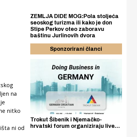
ZEMLJA DIDE MOG:Pola stoljeća
seoskog turizma ili kako je don
Stipe Perkov oteo zaboravu
baštinu Jurlinovih dvora
Sponzorirani članci
tskog
ljen na
je
me nitko
Trokut Šibenik i Njemačko-
Gorn
 ideja,
hrvatski forum organiziraju live
Otkr
išta ni od
e aktivno
stream prezentaciju ‘Kako
edukativ