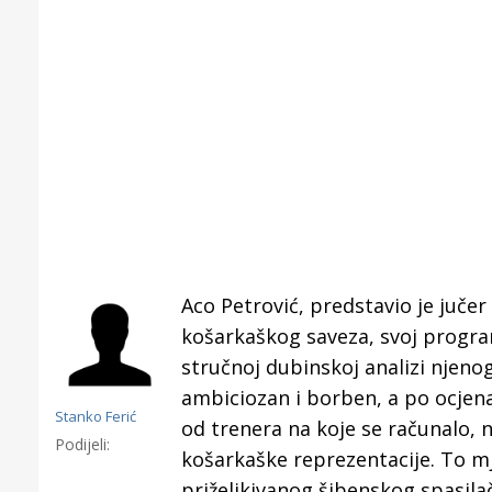
Aco Petrović, predstavio je juče
košarkaškog saveza, svoj progra
stručnoj dubinskoj analizi njenog
ambiciozan i borben, a po ocjen
Stanko Ferić
od trenera na koje se računalo, 
Šibenik spreman za dolazak
OD NAJV
Podijeli:
električnih autobusa: izgrađeno
NAJPOZNA
košarkaške reprezentacije. To mj
12 punionica na kolodvoru
koje otkr
priželjkivanog šibenskog spasila