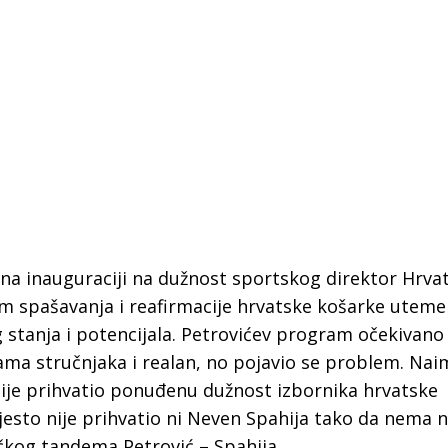
r na inauguraciji na dužnost sportskog direktor Hrva
m spašavanja i reafirmacije hrvatske košarke uteme
 stanja i potencijala. Petrovićev program očekivano 
ama stručnjaka i realan, no pojavio se problem. Nai
nije prihvatio ponuđenu dužnost izbornika hrvatske
IŠEG DO
ZAVRŠNICA TROKUT
TIJEG: Pet lokacija
AKADEMIJE: Sutra susret
esto nije prihvatio ni Neven Spahija tako da nema n
ivaju različitost slapova
iskustava i ljudi koji žel
čkog tandema Petrović – Spahija.