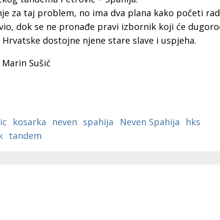
ke
sudjelovati u stvaranju
je za taj problem, no ima dva plana kako početi radi
poduzetničke budućnosti
zajednice
vio, dok se ne pronađe pravi izbornik koji će dugoro
 Hrvatske dostojne njene stare slave i uspjeha.
 Marin Sušić
ic
kosarka
neven
spahija
Neven Spahija
hks
k
tandem