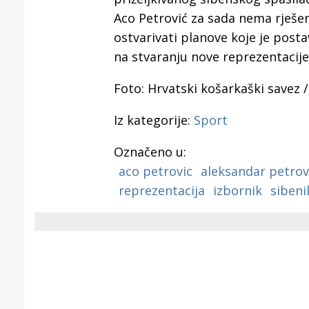
rijeke Kr
Aco Petrović za sada nema rješen
ostvarivati planove koje je posta
na stvaranju nove reprezentacije
Foto: Hrvatski košarkaški savez /
Iz kategorije:
Sport
Označeno u:
aco petrovic
aleksandar petrov
reprezentacija
izbornik
sibeni