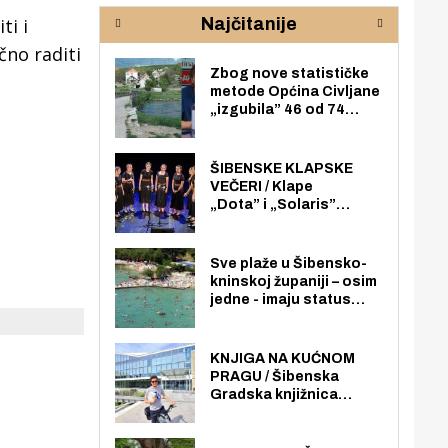
poslovati u Njemačkoj!’
Pul
ti i
Najčitanije
 lokalne
čno raditi
Zbog nove statističke
metode Općina Civljane
„izgubila” 46 od 74
zaposlenika. Do sada je
imala više zaposlenika
nego radno sposobnih
ŠIBENSKE KLAPSKE
osoba među svojih 170
VEČERI / Klape
stanovnika.
„Dota” i „Solaris”
otvaraju 27. Šibenske
klapske večeri na Maloj
loži
Sve plaže u Šibensko-
kninskoj županiji – osim
jedne - imaju status
javno dostupnog
pomorskog dobra u
općoj upotrebi. Pristup
KNJIGA NA KUĆNOM
je slobodan i besplatan
PRAGU / Šibenska
za sve građane i
Gradska knjižnica
posjetitelje.
„Juraj Šižgorić” uvela
besplatnu dostavu