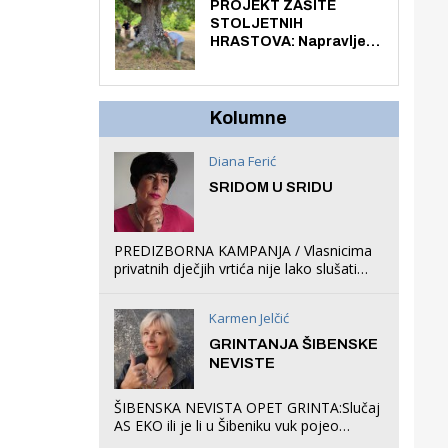
knjiga na kućnu adresu
PROJEKT ZAŠITE
električnim biciklom.
STOLJETNIH
HRASTOVA: Napravljen
prvi stručni pregled
hrastova na lokaciji
Zmajevac
Kolumne
Diana Ferić
SRIDOM U SRIDU
PREDIZBORNA KAMPANJA / Vlasnicima
privatnih dječjih vrtića nije lako slušati
Restovićeva obećanja jer ispada da to
što oni rade u Šibeniku ne postoji
Karmen Jelčić
GRINTANJA ŠIBENSKE
NEVISTE
ŠIBENSKA NEVISTA OPET GRINTA:Slučaj
AS EKO ili je li u Šibeniku vuk pojeo
magare, a profit ljubav prema