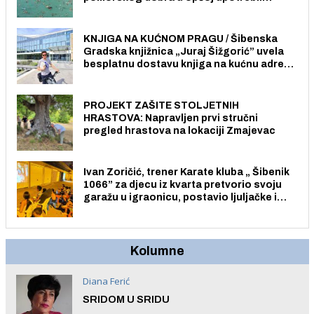
Pristup je slobodan i besplatan za sve
građane i posjetitelje.
KNJIGA NA KUĆNOM PRAGU / Šibenska
Gradska knjižnica „Juraj Šižgorić” uvela
besplatnu dostavu knjiga na kućnu adresu
električnim biciklom.
PROJEKT ZAŠITE STOLJETNIH
HRASTOVA: Napravljen prvi stručni
pregled hrastova na lokaciji Zmajevac
Ivan Zoričić, trener Karate kluba „ Šibenik
1066” za djecu iz kvarta pretvorio svoju
garažu u igraonicu, postavio ljuljačke i
trampolin i organizirao dječje ljetno kino.
Kolumne
Diana Ferić
SRIDOM U SRIDU