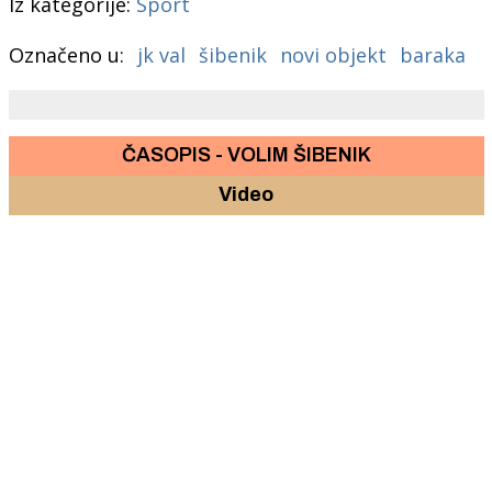
Iz kategorije:
Sport
Označeno u:
jk val
šibenik
novi objekt
baraka
ČASOPIS - VOLIM ŠIBENIK
Video