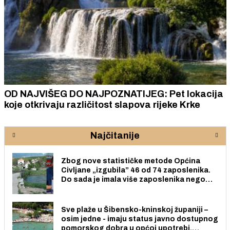
OD NAJVIŠEG DO NAJPOZNATIJEG: Pet lokacija
koje otkrivaju različitost slapova rijeke Krke
Najčitanije
Zbog nove statističke metode Općina
Civljane „izgubila” 46 od 74 zaposlenika.
Do sada je imala više zaposlenika nego
radno sposobnih osoba među svojih 170
stanovnika.
Sve plaže u Šibensko-kninskoj županiji –
osim jedne - imaju status javno dostupnog
pomorskog dobra u općoj upotrebi.