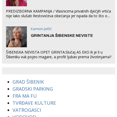
PREDIZBORNA KAMPANJA / Vlasnicima privatnih dječjih vrtića
nije lako slušati Restovićeva obećanja jer ispada da to što oni
rade u Šibeniku ne postoji
Karmen Jelčić
GRINTANJA ŠIBENSKE NEVISTE
ŠIBENSKA NEVISTA OPET GRINTA:Slučaj AS EKO ili je li u
Šibeniku vuk pojeo magare, a profit ljubav prema životinjama?
GRAD ŠIBENIK
GRADSKI PARKING
FRA MA FU
TVRĐAVE KULTURE
VATROGASCI
VODOVOD