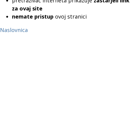
pretraživač interneta prikazuje
zastarjeli link
za ovaj site
nemate pristup
ovoj stranici
Naslovnica