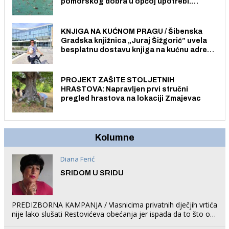
pomorskog dobra u općoj upotrebi.
Pristup je slobodan i besplatan za sve
građane i posjetitelje.
KNJIGA NA KUĆNOM PRAGU / Šibenska
Gradska knjižnica „Juraj Šižgorić” uvela
besplatnu dostavu knjiga na kućnu adresu
električnim biciklom.
PROJEKT ZAŠITE STOLJETNIH
HRASTOVA: Napravljen prvi stručni
pregled hrastova na lokaciji Zmajevac
Kolumne
Diana Ferić
SRIDOM U SRIDU
PREDIZBORNA KAMPANJA / Vlasnicima privatnih dječjih vrtića
nije lako slušati Restovićeva obećanja jer ispada da to što oni
rade u Šibeniku ne postoji