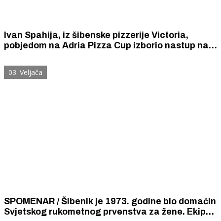
Ivan Spahija, iz šibenske pizzerije Victoria,
pobjedom na Adria Pizza Cup izborio nastup na
Svjetskom prvenstvu majstora pizze. Spahija je
pobijedio u kategoriji Pizza Napoletana.
03. Veljača
SPOMENAR / Šibenik je 1973. godine bio domaćin
Svjetskog rukometnog prvenstva za žene. Ekipe