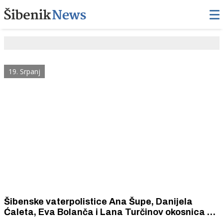
19. Srpanj
Šibenske vaterpolistice Ana Šupe, Danijela
Ćaleta, Eva Bolanča i Lana Turčinov okosnica su
reprezentacije Hrvatske na Svjetskom U16