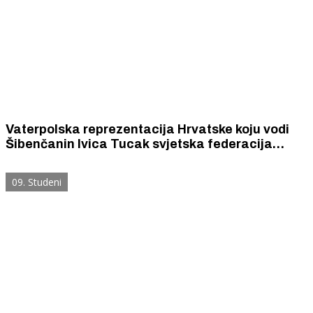
Vaterpolska reprezentacija Hrvatske koju vodi
Šibenčanin Ivica Tucak svjetska federacija
World Aquatics proglasila je najboljom na
svijetu.
09. Studeni