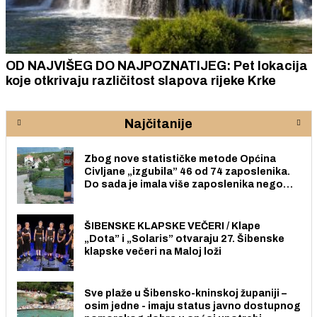
OD NAJVIŠEG DO NAJPOZNATIJEG: Pet lokacija
koje otkrivaju različitost slapova rijeke Krke
Najčitanije
Zbog nove statističke metode Općina
Civljane „izgubila” 46 od 74 zaposlenika.
Do sada je imala više zaposlenika nego
radno sposobnih osoba među svojih 170
stanovnika.
ŠIBENSKE KLAPSKE VEČERI / Klape
„Dota” i „Solaris” otvaraju 27. Šibenske
klapske večeri na Maloj loži
Sve plaže u Šibensko-kninskoj županiji –
osim jedne - imaju status javno dostupnog