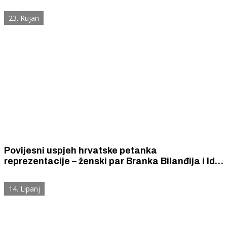
Rumunjske, Norveške i Japana natjecale su se uz
neviđenoj navijačkoj atmosferi.
23. Rujan
Povijesni uspjeh hrvatske petanka
reprezentacije – ženski par Branka Bilanđija i Ida
Čekić osvojio 12. mjesto među 50 najboljih ekipa
svijeta
14. Lipanj