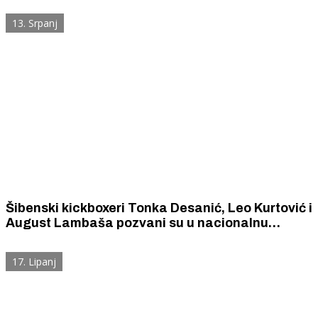
prvenstvu
13. Srpanj
Šibenski kickboxeri Tonka Desanić, Leo Kurtović i
August Lambaša pozvani su u nacionalnu
reprezentaciju. Branit će boje Hrvatske na
Svjetskom prvenstvu za juniore i kadete u Italiji.
17. Lipanj