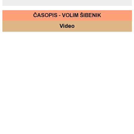
ČASOPIS - VOLIM ŠIBENIK
Video