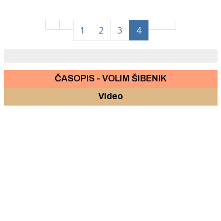
1
2
3
4
ČASOPIS - VOLIM ŠIBENIK
Video