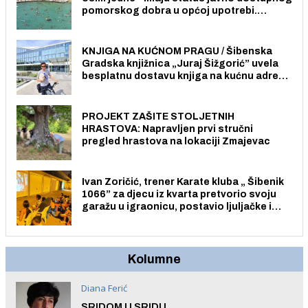
pomorskog dobra u općoj upotrebi.
Pristup je slobodan i besplatan za sve
građane i posjetitelje.
KNJIGA NA KUĆNOM PRAGU / Šibenska
Gradska knjižnica „Juraj Šižgorić” uvela
besplatnu dostavu knjiga na kućnu adresu
električnim biciklom.
PROJEKT ZAŠITE STOLJETNIH
HRASTOVA: Napravljen prvi stručni
pregled hrastova na lokaciji Zmajevac
Ivan Zoričić, trener Karate kluba „ Šibenik
1066” za djecu iz kvarta pretvorio svoju
garažu u igraonicu, postavio ljuljačke i
trampolin i organizirao dječje ljetno kino.
Kolumne
Diana Ferić
SRIDOM U SRIDU