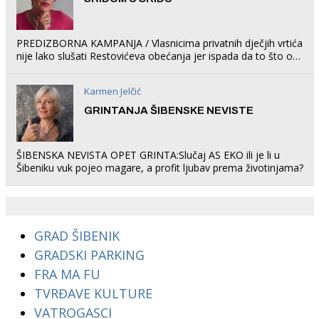
PREDIZBORNA KAMPANJA / Vlasnicima privatnih dječjih vrtića
nije lako slušati Restovićeva obećanja jer ispada da to što oni
rade u Šibeniku ne postoji
Karmen Jelčić
GRINTANJA ŠIBENSKE NEVISTE
ŠIBENSKA NEVISTA OPET GRINTA:Slučaj AS EKO ili je li u
Šibeniku vuk pojeo magare, a profit ljubav prema životinjama?
GRAD ŠIBENIK
GRADSKI PARKING
FRA MA FU
TVRĐAVE KULTURE
VATROGASCI