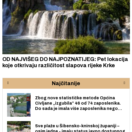
OD NAJVIŠEG DO NAJPOZNATIJEG: Pet lokacija
koje otkrivaju različitost slapova rijeke Krke
Najčitanije
Zbog nove statističke metode Općina
Civljane „izgubila” 46 od 74 zaposlenika.
Do sada je imala više zaposlenika nego
radno sposobnih osoba među svojih 170
stanovnika.
Sve plaže u Šibensko-kninskoj županiji –
osim jedne - imaju status javno dostupnog