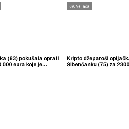
onovi za mobitel
osvajačice Europskog ku
09. Veljača
danas.
ka (63) pokušala oprati
Kripto džeparoši opljačk
 000 eura koje je
Šibenčanku (75) za 2300
” prevarivši više
Nakon što im je uplatila
osoba u Hrvatskoj i
ispraznili su njen račun.
vu.
 Krke iz prve ruke -
Šibenik spreman za dol
ostel Titius u
električnih autobusa: i
NP Krka u
12 punionica na kolodvo