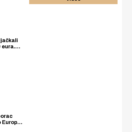
ljačkali
 eura.
avljajući
i tražili
ju.
borac
 Europski