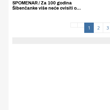
Puljanim
SPOMENAR / Za 100 godina
Šibenčanke više neće ovisiti o
muževima, bit će samostalne,
zaposlene, sportski razvijene i
obrazovanje od muškaraca.
1
2
3