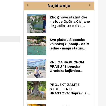
rijeke Krke
sud
Najčitanije
pod
zaj
Zbog nove statističke
metode Općina Civljane
„izgubila” 46 od 74
zaposlenika. Do sada je
imala više zaposlenika
nego radno sposobnih
Sve plaže u Šibensko-
osoba među svojih 170
kninskoj županiji – osim
stanovnika.
jedne - imaju status
javno dostupnog
pomorskog dobra u
općoj upotrebi. Pristup
KNJIGA NA KUĆNOM
je slobodan i besplatan
PRAGU / Šibenska
za sve građane i
Gradska knjižnica
posjetitelje.
„Juraj Šižgorić” uvela
besplatnu dostavu
knjiga na kućnu adresu
PROJEKT ZAŠITE
električnim biciklom.
STOLJETNIH
HRASTOVA: Napravljen
prvi stručni pregled
hrastova na lokaciji