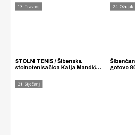
prometnu nesreću
trebaju b
13. Travanj
24. Ožujak
STOLNI TENIS / Šibenska
Šibenčan
stolnotenisačica Katja Mandić
gotovo 80
osvojila srebro na Opatija open
„zaradila
turniru kojim su dominirale
desetaka 
21. Siječanj
fantastične stolnotenisačice iz
inozemst
Južne Koreje
Gornji tok
Otkrijte h
edukativnom kampusu 