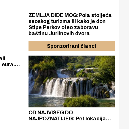
pa bori
ZEMLJA DIDE MOG:Pola stoljeća
seoskog turizma ili kako je don
Stipe Perkov oteo zaboravu
baštinu Jurlinovih dvora
Sponzorirani članci
ali
 eura.
 250 eura
azak
OD NAJVIŠEG DO
ZA
zgrađeno
NAJPOZNATIJEG: Pet lokacija
AKA
ru
koje otkrivaju različitost slapova
isku