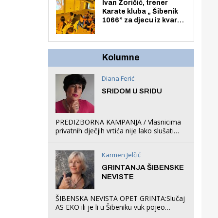
Zmajevac
Ivan Zoričić, trener
Karate kluba „ Šibenik
1066” za djecu iz kvarta
pretvorio svoju garažu
u igraonicu, postavio
ljuljačke i trampolin i
organizirao dječje
Kolumne
ljetno kino.
Diana Ferić
SRIDOM U SRIDU
PREDIZBORNA KAMPANJA / Vlasnicima
privatnih dječjih vrtića nije lako slušati
Restovićeva obećanja jer ispada da to
što oni rade u Šibeniku ne postoji
Karmen Jelčić
GRINTANJA ŠIBENSKE
NEVISTE
ŠIBENSKA NEVISTA OPET GRINTA:Slučaj
AS EKO ili je li u Šibeniku vuk pojeo
magare, a profit ljubav prema