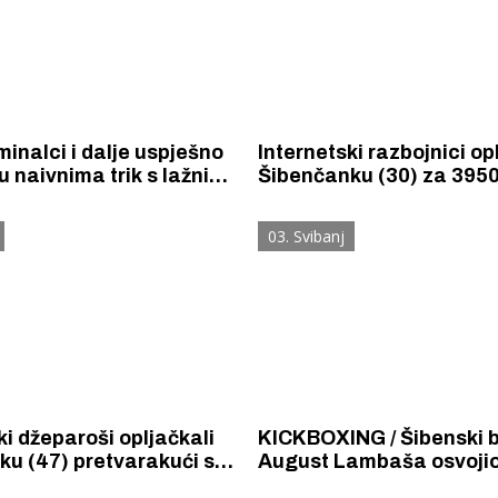
minalci i dalje uspješno
Internetski razbojnici op
u naivnima trik s lažnim
Šibenčanku (30) za 3950
im SMS porukama. Nova
Poslali su joj SMS predst
Šibenčanka (61) kojoj su s
se kao da su njena banka 
03. Svibanj
inuli 1545 eura.
da ažurira svoju aplikaci
ki džeparoši opljačkali
KICKBOXING / Šibenski 
u (47) pretvarakući se
August Lambaša osvojio
a prijateljica kojoj
kup, a Tonka Desanić za titulu