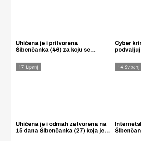
Uhićena je i pritvorena
Cyber kri
Šibenčanka (46) za koju se
podvaljuj
sumnja da je pušeći marihuanu
bankarsk
zapalila nadstrešnicu kuće 52-
žrtva je 
17. Lipanj
14. Svibanj
godišnje Šibenčanke
računa sk
Uhićena je i odmah zatvorena na
Internets
15 dana Šibenčanka (27) koja je
Šibenčank
pijana i drogirana izazvala
da su njen