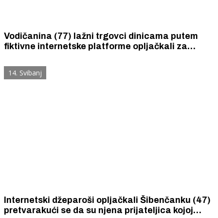
Vodičanina (77) lažni trgovci dinicama putem
fiktivne internetske platforme opljačkali za
180.000 eura
14. Svibanj
Internetski džeparoši opljačkali Šibenčanku (47)
pretvarakući se da su njena prijateljica kojoj