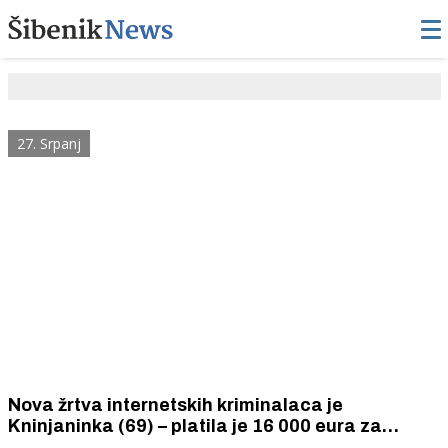
27. Srpanj
Nova žrtva internetskih kriminalaca je
Kninjaninka (69) – platila je 16 000 eura za
„otkupila“ svojih 80 000 eura u kriptovalutama