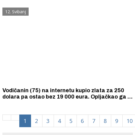
trebaju bonovi za mobitel
12. Svibanj
Vodičanin (75) na internetu kupio zlata za 250
dolara pa ostao bez 19 000 eura. Opljačkao ga je
predstavnik „tvrtke“ koja se bavi trgovanjem
zlatom.
1
2
3
4
5
6
7
8
9
10