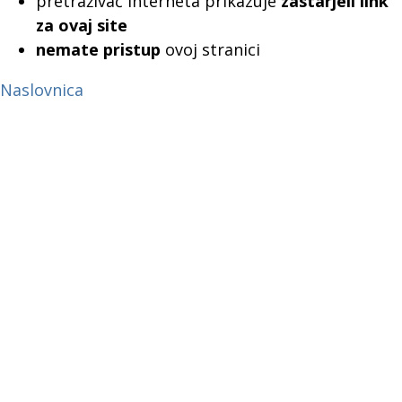
pretraživač interneta prikazuje
zastarjeli link
za ovaj site
nemate pristup
ovoj stranici
Naslovnica