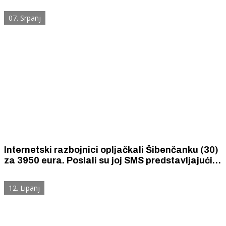
07. Srpanj
Internetski razbojnici opljačkali Šibenčanku (30)
za 3950 eura. Poslali su joj SMS predstavljajući
se kao da su njena banka i tražili da ažurira svoju
aplikaciju.
12. Lipanj