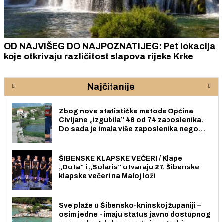
OD NAJVIŠEG DO NAJPOZNATIJEG: Pet lokacija
koje otkrivaju različitost slapova rijeke Krke
Najčitanije
Zbog nove statističke metode Općina
Civljane „izgubila” 46 od 74 zaposlenika.
Do sada je imala više zaposlenika nego
radno sposobnih osoba među svojih 170
stanovnika.
ŠIBENSKE KLAPSKE VEČERI / Klape
„Dota” i „Solaris” otvaraju 27. Šibenske
klapske večeri na Maloj loži
Sve plaže u Šibensko-kninskoj županiji –
osim jedne - imaju status javno dostupnog