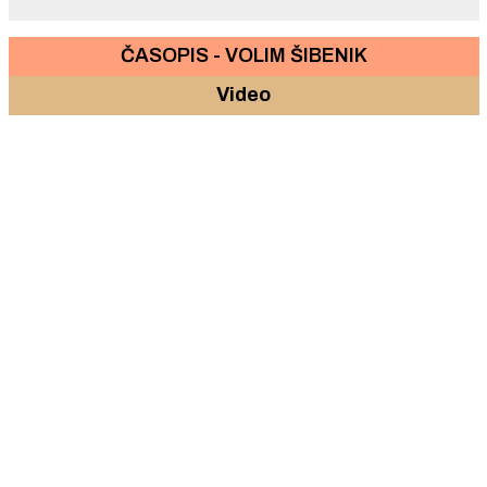
ČASOPIS - VOLIM ŠIBENIK
Video