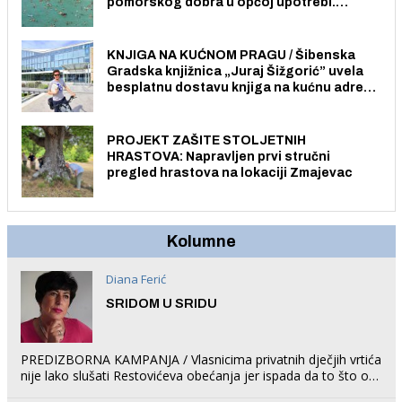
pomorskog dobra u općoj upotrebi.
Pristup je slobodan i besplatan za sve
građane i posjetitelje.
KNJIGA NA KUĆNOM PRAGU / Šibenska
Gradska knjižnica „Juraj Šižgorić” uvela
besplatnu dostavu knjiga na kućnu adresu
električnim biciklom.
PROJEKT ZAŠITE STOLJETNIH
HRASTOVA: Napravljen prvi stručni
pregled hrastova na lokaciji Zmajevac
Kolumne
Diana Ferić
SRIDOM U SRIDU
PREDIZBORNA KAMPANJA / Vlasnicima privatnih dječjih vrtića
nije lako slušati Restovićeva obećanja jer ispada da to što oni
rade u Šibeniku ne postoji