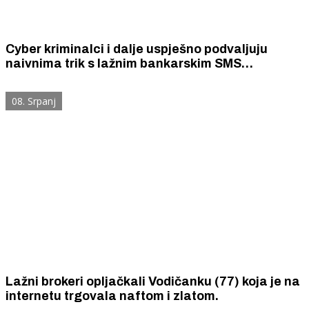
Cyber kriminalci i dalje uspješno podvaljuju
naivnima trik s lažnim bankarskim SMS
porukama. Nova žrtva je Šibenčanka (61) kojoj su
s računa skinuli 1545 eura.
08. Srpanj
Lažni brokeri opljačkali Vodičanku (77) koja je na
internetu trgovala naftom i zlatom.