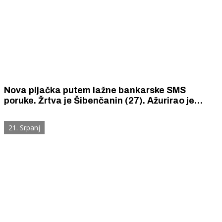
Nova pljačka putem lažne bankarske SMS
poruke. Žrtva je Šibenčanin (27). Ažurirao je
„aplikaciju” i ostao bez 4 890 eura.
21. Srpanj