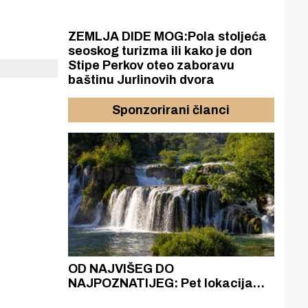
ZEMLJA DIDE MOG:Pola stoljeća
seoskog turizma ili kako je don
Stipe Perkov oteo zaboravu
baštinu Jurlinovih dvora
Sponzorirani članci
azak
OD NAJVIŠEG DO
ZA
zgrađeno
NAJPOZNATIJEG: Pet lokacija
AKA
ru
koje otkrivaju različitost slapova
isku