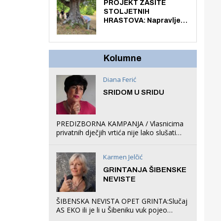
knjiga na kućnu adresu
PROJEKT ZAŠITE
električnim biciklom.
STOLJETNIH
HRASTOVA: Napravljen
prvi stručni pregled
hrastova na lokaciji
Zmajevac
Kolumne
Diana Ferić
SRIDOM U SRIDU
PREDIZBORNA KAMPANJA / Vlasnicima
privatnih dječjih vrtića nije lako slušati
Restovićeva obećanja jer ispada da to
što oni rade u Šibeniku ne postoji
Karmen Jelčić
GRINTANJA ŠIBENSKE
NEVISTE
ŠIBENSKA NEVISTA OPET GRINTA:Slučaj
AS EKO ili je li u Šibeniku vuk pojeo
magare, a profit ljubav prema