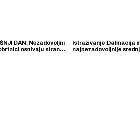
NJI DAN: Nezadovoljni
Istraživanje:Dalmacija 
obrtnici osnivaju stranku
najnezadovoljnije sredn
zbore
Hrvatskoj