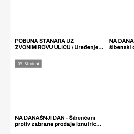
POBUNA STANARA UZ
NA DANAŠ
ZVONIMIROVU ULICU / Uređenjem
šibenski 
novih parkirnih mjesta dovode u
i idu na i
opasnost živote nas koji autima
05. Studeni
izlazimo na tu ulicu
NA DANAŠNJI DAN - Šibenčani
protiv zabrane prodaje iznutrica i
drobića na Dobriću