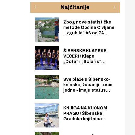
rijeke Krke
sud
Najčitanije
pod
zaj
Zbog nove statističke
metode Općina Civljane
„izgubila” 46 od 74
zaposlenika. Do sada je
imala više zaposlenika
nego radno sposobnih
ŠIBENSKE KLAPSKE
osoba među svojih 170
VEČERI / Klape
stanovnika.
„Dota” i „Solaris”
otvaraju 27. Šibenske
klapske večeri na Maloj
loži
Sve plaže u Šibensko-
kninskoj županiji – osim
jedne - imaju status
javno dostupnog
pomorskog dobra u
općoj upotrebi. Pristup
KNJIGA NA KUĆNOM
je slobodan i besplatan
PRAGU / Šibenska
za sve građane i
Gradska knjižnica
posjetitelje.
„Juraj Šižgorić” uvela
besplatnu dostavu