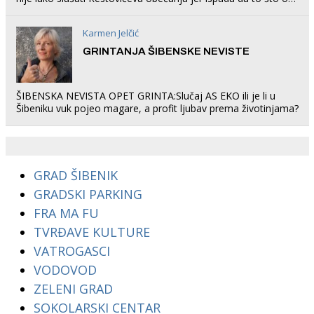
rade u Šibeniku ne postoji
Karmen Jelčić
GRINTANJA ŠIBENSKE NEVISTE
ŠIBENSKA NEVISTA OPET GRINTA:Slučaj AS EKO ili je li u
Šibeniku vuk pojeo magare, a profit ljubav prema životinjama?
GRAD ŠIBENIK
GRADSKI PARKING
FRA MA FU
TVRĐAVE KULTURE
VATROGASCI
VODOVOD
ZELENI GRAD
SOKOLARSKI CENTAR