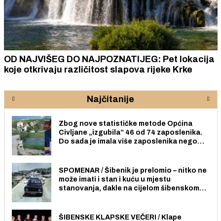
OD NAJVIŠEG DO NAJPOZNATIJEG: Pet lokacija
koje otkrivaju različitost slapova rijeke Krke
Najčitanije
Zbog nove statističke metode Općina
Civljane „izgubila” 46 od 74 zaposlenika.
Do sada je imala više zaposlenika nego
radno sposobnih osoba među svojih 170
stanovnika.
SPOMENAR / Šibenik je prelomio – nitko ne
može imati i stan i kuću u mjestu
stanovanja, dakle na cijelom šibenskom
području pa ni na Jadriji.
ŠIBENSKE KLAPSKE VEČERI / Klape