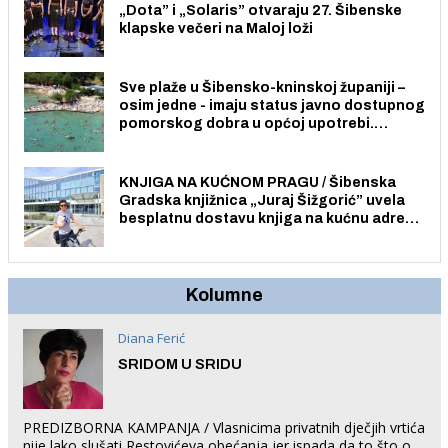
„Dota” i „Solaris” otvaraju 27. Šibenske
klapske večeri na Maloj loži
Sve plaže u Šibensko-kninskoj županiji –
osim jedne - imaju status javno dostupnog
pomorskog dobra u općoj upotrebi.
Pristup je slobodan i besplatan za sve
građane i posjetitelje.
KNJIGA NA KUĆNOM PRAGU / Šibenska
Gradska knjižnica „Juraj Šižgorić” uvela
besplatnu dostavu knjiga na kućnu adresu
električnim biciklom.
Kolumne
Diana Ferić
SRIDOM U SRIDU
PREDIZBORNA KAMPANJA / Vlasnicima privatnih dječjih vrtića
nije lako slušati Restovićeva obećanja jer ispada da to što oni