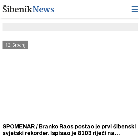
12. Srpanj
SPOMENAR / Branko Raos postao je prvi šibenski
svjetski rekorder. Ispisao je 8103 riječi na
poštanskoj dopisnici 14 x 9 centimetara