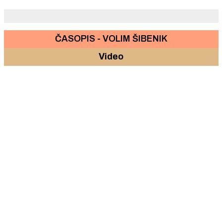
ČASOPIS - VOLIM ŠIBENIK
Video