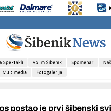
& Spektakli
Volim Šibenik
Spomenar
Naš
Multimedia
Fotogalerija
postao je prvi šibenski svj