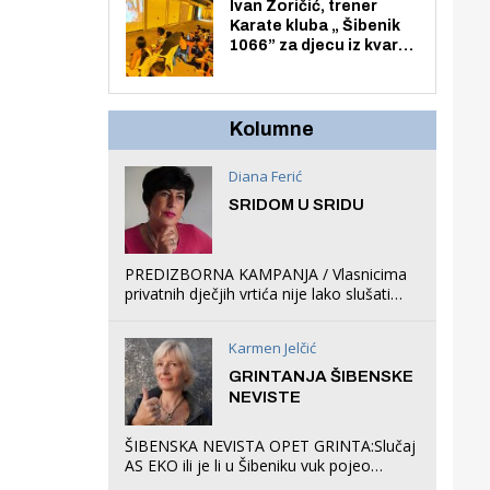
Zmajevac
Ivan Zoričić, trener
Karate kluba „ Šibenik
1066” za djecu iz kvarta
pretvorio svoju garažu
u igraonicu, postavio
ljuljačke i trampolin i
organizirao dječje
Kolumne
ljetno kino.
Diana Ferić
SRIDOM U SRIDU
PREDIZBORNA KAMPANJA / Vlasnicima
privatnih dječjih vrtića nije lako slušati
Restovićeva obećanja jer ispada da to
što oni rade u Šibeniku ne postoji
Karmen Jelčić
GRINTANJA ŠIBENSKE
NEVISTE
ŠIBENSKA NEVISTA OPET GRINTA:Slučaj
AS EKO ili je li u Šibeniku vuk pojeo
magare, a profit ljubav prema