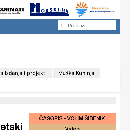
a Izdanja i projekti
Muška Kuhinja
ČASOPIS - VOLIM ŠIBENIK
etski
Video