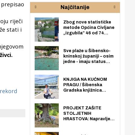
rijeke Krke
sud
u prepisao
Najčitanije
pod
zaj
ju riječi
Zbog nove statističke
metode Općina Civljane
e stati i
„izgubila” 46 od 74
zaposlenika. Do sada je
imala više zaposlenika
o njegovom
nego radno sposobnih
Sve plaže u Šibensko-
ivci.
osoba među svojih 170
kninskoj županiji – osim
stanovnika.
jedne - imaju status
javno dostupnog
pomorskog dobra u
općoj upotrebi. Pristup
KNJIGA NA KUĆNOM
je slobodan i besplatan
PRAGU / Šibenska
za sve građane i
 rekord
Gradska knjižnica
posjetitelje.
„Juraj Šižgorić” uvela
besplatnu dostavu
knjiga na kućnu adresu
PROJEKT ZAŠITE
električnim biciklom.
STOLJETNIH
HRASTOVA: Napravljen
prvi stručni pregled
hrastova na lokaciji