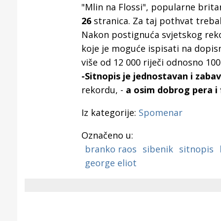
Puljanim
"Mlin na Flossi", popularne brita
26
stranica. Za taj pothvat treba
Nakon postignuća svjetskog rekord
koje je moguće ispisati na dopisn
više od 12 000 riječi odnosno 100
-Sitnopis je jednostavan i zabav
rekordu, -
a osim dobrog pera i f
Iz kategorije:
Spomenar
Označeno u:
branko raos
sibenik
sitnopis
george eliot