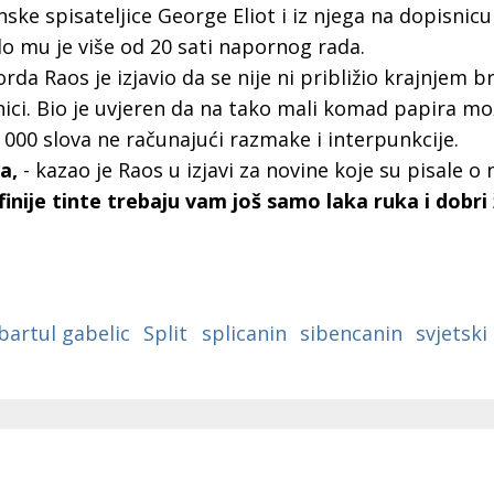
a
nske spisateljice George Eliot i iz njega na dopisnic
lo mu je više od 20 sati napornog rada.
a Raos je izjavio da se nije ni približio krajnjem bro
ici. Bio je uvjeren da na tako mali komad papira mož
 000 slova ne računajući razmake i interpunkcije.
a,
- kazao je Raos u izjavi za novine koje su pisale 
inije tinte trebaju vam još samo laka ruka i dobri ž
bartul gabelic
Split
splicanin
sibencanin
svjetski