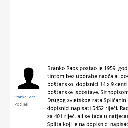
Branko Raos postao je 1959. godi
tintom bez uporabe naočala, pove
poštanskoj dopisnici 14 x 9 cent
poštanske ispostave. Sitnopisom 
Stanko Ferić
Drugog svjetskog rata Splićanin 
Podijeli:
dopisnici napisati 5452 riječi. 
Gornji tok
za 401 riječ, ali se tada u natjec
Otkrijte h
Splita koji je na dopisnici napisa
edukativnom kampusu 