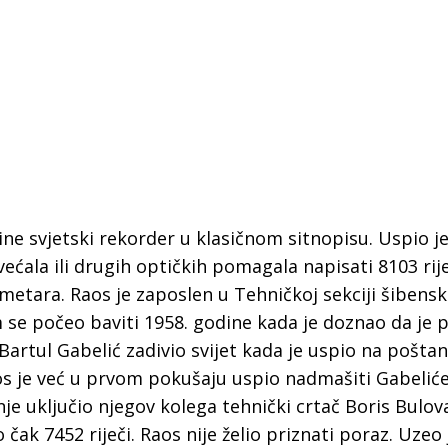
ne svjetski rekorder u klasičnom sitnopisu. Uspio j
ćala ili drugih optičkih pomagala napisati 8103 rije
imetara. Raos je zaposlen u Tehničkoj sekciji šibensk
se počeo baviti 1958. godine kada je doznao da je p
Bartul Gabelić zadivio svijet kada je uspio na pošta
Raos je već u prvom pokušaju uspio nadmašiti Gabelić
 Krke iz prve ruke -
Šibenik spreman za dol
anje uključio njegov kolega tehnički crtač Boris Bulov
ostel Titius u
električnih autobusa: i
o čak 7452 riječi. Raos nije želio priznati poraz. Uze
NP Krka u
12 punionica na kolodvo