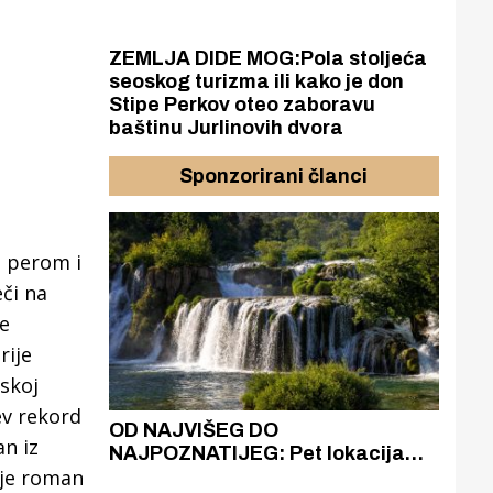
ZEMLJA DIDE MOG:Pola stoljeća
seoskog turizma ili kako je don
Stipe Perkov oteo zaboravu
baštinu Jurlinovih dvora
Sponzorirani članci
e perom i
či na
e
rije
nskoj
ev rekord
azak
OD NAJVIŠEG DO
ZA
an iz
zgrađeno
NAJPOZNATIJEG: Pet lokacija
AKA
o je roman
ru
koje otkrivaju različitost slapova
isku