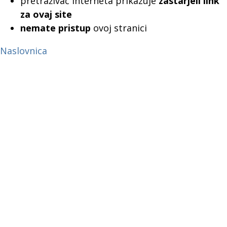
pretraživač interneta prikazuje
zastarjeli link
za ovaj site
nemate pristup
ovoj stranici
Naslovnica