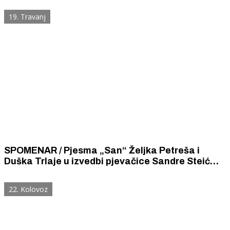
19. Travanj
SPOMENAR / Pjesma „San“ Željka Petreša i
Duška Trlaje u izvedbi pjevačice Sandre Steić
bila je jedna od najljepših pjesama izvedenih na
ZagrebFestu 1986. godine.
22. Kolovoz