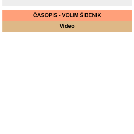
ČASOPIS - VOLIM ŠIBENIK
Video