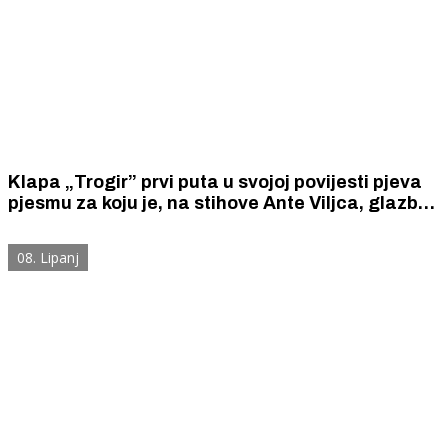
Klapa „Trogir” prvi puta u svojoj povijesti pjeva
pjesmu za koju je, na stihove Ante Viljca, glazbu
skladao Dušan Šarac
08. Lipanj