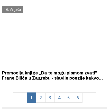
45. rođendan
16. Veljača
Promocija knjige „Da te mogu pismom zvati”
Frane Bilića u Zagrebu - slavlje poezije kakvo
Hrvatska još nije doživjela
1
2
3
4
5
6