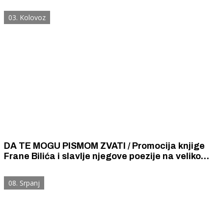
Grada Šibenika. Od 2016. nije kao himna
izvedena nikada i ni u jednoj prigodi.
03. Kolovoz
DA TE MOGU PISMOM ZVATI / Promocija knjige
Frane Bilića i slavlje njegove poezije na velikom
narodnom zboru i pučkom slavlju u Drnišu
08. Srpanj