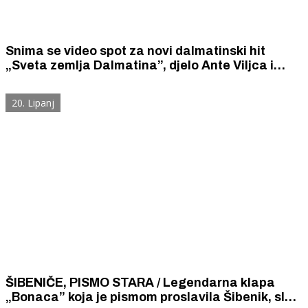
Snima se video spot za novi dalmatinski hit
„Sveta zemlja Dalmatina”, djelo Ante Viljca i
Dušana Šarca, koji pjeva Mladen Grdović
20. Lipanj
ŠIBENIČE, PISMO STARA / Legendarna klapa
„Bonaca” koja je pismom proslavila Šibenik, slavi