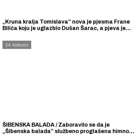
„Kruna kralja Tomislava” nova je pjesma Frane
Bilića koju je uglazbio Dušan Šarac, a pjeva je
Đani Stipaničev uz pratnju Šibenskog pjevačkog
zbora „Kolo”
24. Kolovoz
ŠIBENSKA BALADA / Zaboravilo se da je
„Šibenska balada” službeno proglašena himnom