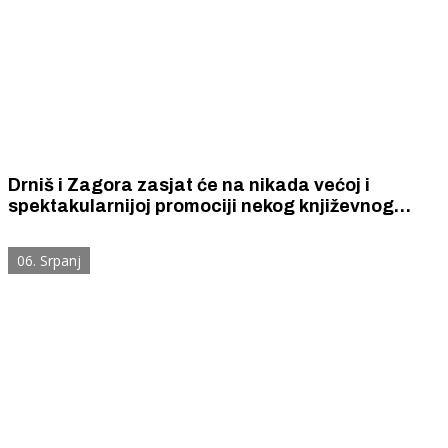
Drniš i Zagora zasjat će na nikada većoj i
spektakularnijoj promociji nekog književnog
djela - zbirke pjesama Frane Bilića „Da te mogu
pismom zvati”
06. Srpanj