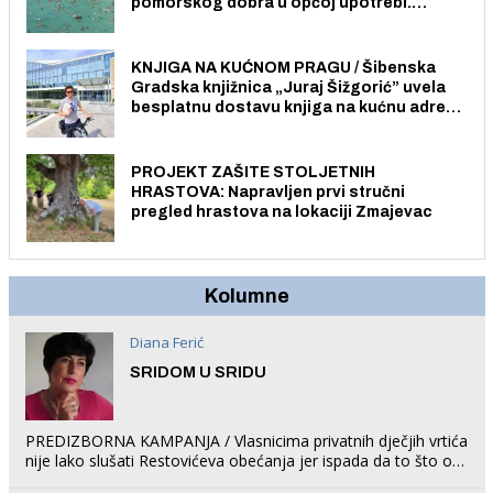
pomorskog dobra u općoj upotrebi.
Pristup je slobodan i besplatan za sve
građane i posjetitelje.
KNJIGA NA KUĆNOM PRAGU / Šibenska
Gradska knjižnica „Juraj Šižgorić” uvela
besplatnu dostavu knjiga na kućnu adresu
električnim biciklom.
PROJEKT ZAŠITE STOLJETNIH
HRASTOVA: Napravljen prvi stručni
pregled hrastova na lokaciji Zmajevac
Kolumne
Diana Ferić
SRIDOM U SRIDU
PREDIZBORNA KAMPANJA / Vlasnicima privatnih dječjih vrtića
nije lako slušati Restovićeva obećanja jer ispada da to što oni
rade u Šibeniku ne postoji