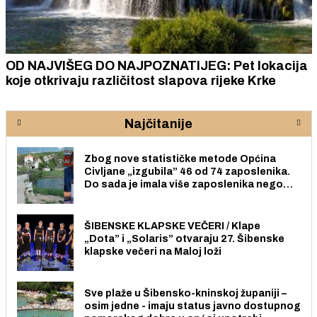
OD NAJVIŠEG DO NAJPOZNATIJEG: Pet lokacija
koje otkrivaju različitost slapova rijeke Krke
Najčitanije
Zbog nove statističke metode Općina
Civljane „izgubila” 46 od 74 zaposlenika.
Do sada je imala više zaposlenika nego
radno sposobnih osoba među svojih 170
stanovnika.
ŠIBENSKE KLAPSKE VEČERI / Klape
„Dota” i „Solaris” otvaraju 27. Šibenske
klapske večeri na Maloj loži
Sve plaže u Šibensko-kninskoj županiji –
osim jedne - imaju status javno dostupnog