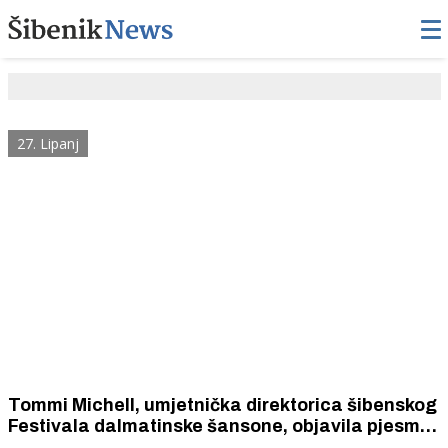
27. Lipanj
Tommi Michell, umjetnička direktorica šibenskog
Festivala dalmatinske šansone, objavila pjesmu
„Bonaca“ za koju je glazbu skladao Dušan Šarac