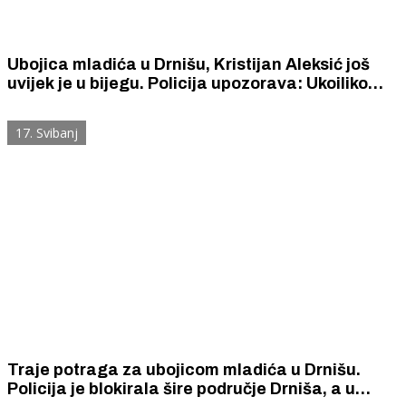
Ubojica mladića u Drnišu, Kristijan Aleksić još
uvijek je u bijegu. Policija upozorava: Ukoiliko
uočite Aleksića ne približavajte mu se jer je
opasna i vjerojatno naoružana.
17. Svibanj
Traje potraga za ubojicom mladića u Drnišu.
Policija je blokirala šire područje Drniša, a u