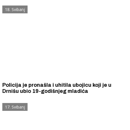
vatrenim oružjem i nožem.
18. Svibanj
Policija je pronašla i uhitila ubojicu koji je u
Drnišu ubio 19-godišnjeg mladića
17. Svibanj