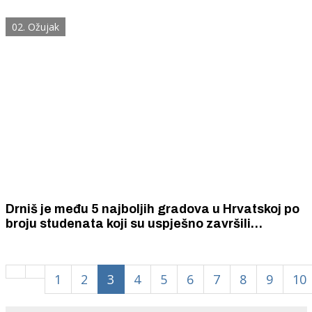
epicentar drugog, jačeg (3,9) bio je kod Siverića.
Nema dojava o materijalnim štetama.
02. Ožujak
Drniš je među 5 najboljih gradova u Hrvatskoj po
broju studenata koji su uspješno završili
fakultete. Ima ih čak 11,6 na 1000 stanovnika.
Na 9. mjestu je Knin. Šibenik nije među prvih 20.
1
2
3
4
5
6
7
8
9
10