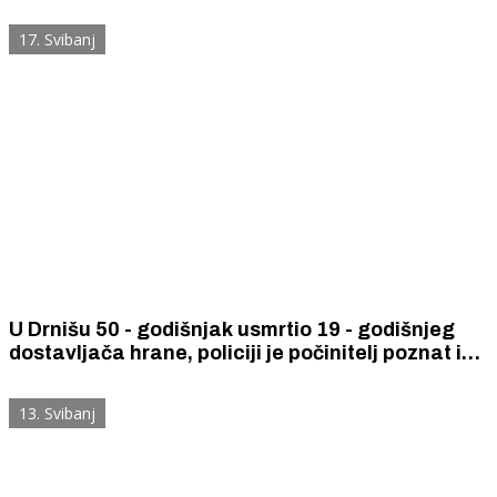
potjeru su uključeni helikopter i dronovi.
17. Svibanj
U Drnišu 50 - godišnjak usmrtio 19 - godišnjeg
dostavljača hrane, policiji je počinitelj poznat i
traga za njim
13. Svibanj