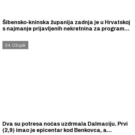
Šibensko-kninska županija zadnja je u Hrvatskoj
s najmanje prijavljenih nekretnina za program
priuštivog najma putem državnog upravljanja
nekretninama.
04. Ožujak
Dva su potresa noćas uzdrmala Dalmaciju. Prvi
(2,9) imao je epicentar kod Benkovca, a