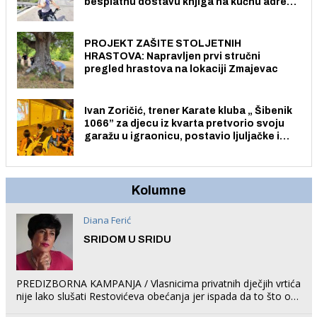
besplatnu dostavu knjiga na kućnu adresu
električnim biciklom.
PROJEKT ZAŠITE STOLJETNIH
HRASTOVA: Napravljen prvi stručni
pregled hrastova na lokaciji Zmajevac
Ivan Zoričić, trener Karate kluba „ Šibenik
1066” za djecu iz kvarta pretvorio svoju
garažu u igraonicu, postavio ljuljačke i
trampolin i organizirao dječje ljetno kino.
Kolumne
Diana Ferić
SRIDOM U SRIDU
PREDIZBORNA KAMPANJA / Vlasnicima privatnih dječjih vrtića
nije lako slušati Restovićeva obećanja jer ispada da to što oni
rade u Šibeniku ne postoji