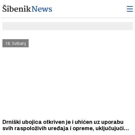
18. Svibanj
Drniški ubojica otkriven je i uhićen uz uporabu
svih raspoloživih uređaja i opreme, uključujući
helihopter i bespilotne letjelice. Bio je naoružan