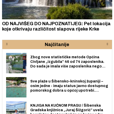
OD NAJVIŠEG DO NAJPOZNATIJEG: Pet lokacija
koje otkrivaju različitost slapova rijeke Krke
Najčitanije
Zbog nove statističke metode Općina
Civljane „izgubila” 46 od 74 zaposlenika.
Do sada je imala više zaposlenika nego
radno sposobnih osoba među svojih 170
stanovnika.
Sve plaže u Šibensko-kninskoj županiji –
osim jedne - imaju status javno dostupnog
pomorskog dobra u općoj upotrebi.
Pristup je slobodan i besplatan za sve
građane i posjetitelje.
KNJIGA NA KUĆNOM PRAGU / Šibenska
Gradska knjižnica „Juraj Šižgorić” uvela