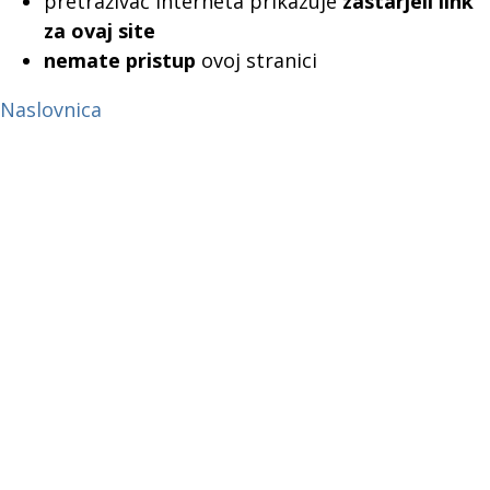
pretraživač interneta prikazuje
zastarjeli link
za ovaj site
nemate pristup
ovoj stranici
Naslovnica