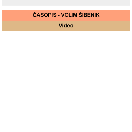
ČASOPIS - VOLIM ŠIBENIK
Video