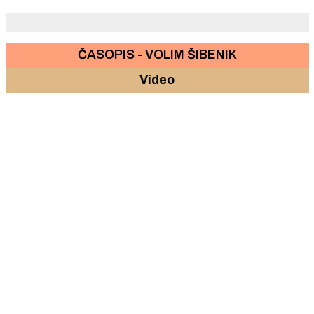
spasiti kip Srca Isusova i sliku sv. Josipa.
ČASOPIS - VOLIM ŠIBENIK
Video