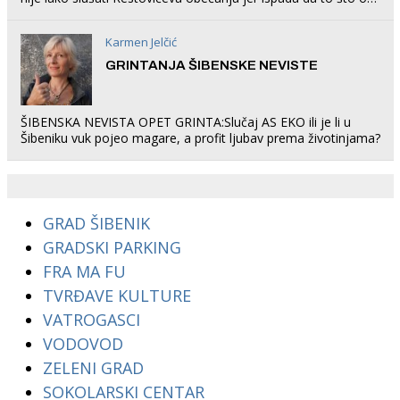
rade u Šibeniku ne postoji
Karmen Jelčić
GRINTANJA ŠIBENSKE NEVISTE
ŠIBENSKA NEVISTA OPET GRINTA:Slučaj AS EKO ili je li u
Šibeniku vuk pojeo magare, a profit ljubav prema životinjama?
GRAD ŠIBENIK
GRADSKI PARKING
FRA MA FU
TVRĐAVE KULTURE
VATROGASCI
VODOVOD
ZELENI GRAD
SOKOLARSKI CENTAR