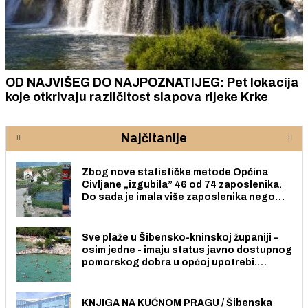
OD NAJVIŠEG DO NAJPOZNATIJEG: Pet lokacija
koje otkrivaju različitost slapova rijeke Krke
Najčitanije
Zbog nove statističke metode Općina
Civljane „izgubila” 46 od 74 zaposlenika.
Do sada je imala više zaposlenika nego
radno sposobnih osoba među svojih 170
stanovnika.
Sve plaže u Šibensko-kninskoj županiji –
osim jedne - imaju status javno dostupnog
pomorskog dobra u općoj upotrebi.
Pristup je slobodan i besplatan za sve
građane i posjetitelje.
KNJIGA NA KUĆNOM PRAGU / Šibenska