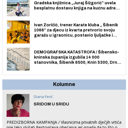
Gradska knjižnica „Juraj Šižgorić” uvela
besplatnu dostavu knjiga na kućnu adresu
električnim biciklom.
Ivan Zoričić, trener Karate kluba „ Šibenik
1066” za djecu iz kvarta pretvorio svoju
garažu u igraonicu, postavio ljuljačke i
trampolin i organizirao dječje ljetno kino.
DEMOGRAFSKA KATASTROFA / Šibensko-
kninska županija izgubila 14 000
stanovnika, Šibenik 6500, Knin 5300, Drniš
1758, Skradin 625, Vodice 275...
Kolumne
Diana Ferić
SRIDOM U SRIDU
PREDIZBORNA KAMPANJA / Vlasnicima privatnih dječjih vrtića
nije lako slušati Restovićeva obećanja jer ispada da to što oni