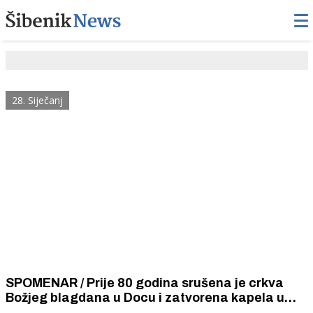
28. Siječanj
SPOMENAR / Prije 80 godina srušena je crkva
Božjeg blagdana u Docu i zatvorena kapela u
šibenskoj bolnici. Sestre milosrdnice uspjele su