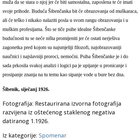
muža da se stara o njoj jer će biti samostalna, zaposlena te će imati
svoje prihode. Buduća Šibenčanka bit će obrazovanja od muškaraca,
ali će teško i nikako nalaziti posla u svom rangu obrazovanja i u
muškim profesijama. Što se tiče psihe idealne Šibenčanke
budućnosti tu se neće ništa promijeniti jer će ostati nerješiva
zagonetka pred kojom su najsmjeliji filozofi, najobrazovaniji
naučnici i najslavniji proroci, nemoćni. Psiha Šibenčanke je i do
sada prkosila svakoj analizi i logici pa je upijanje u pronicanje i
prosipanje znanja na tu temu kao sipanje vode u bure bez dna.
Šibenik,
siječanj
192
6
.
Fotografija: Restaurirana izvorna fotografija
razvijena iz oštećenog staklenog negativa
datiranog 1.1926.
Iz kategorije:
Spomenar