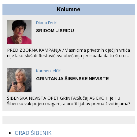
Kolumne
Diana Ferić
SRIDOM U SRIDU
PREDIZBORNA KAMPANJA / Vlasnicima privatnih dječjih vrtića
nije lako slušati Restovićeva obećanja jer ispada da to što oni
rade u Šibeniku ne postoji
Karmen Jelčić
GRINTANJA ŠIBENSKE NEVISTE
ŠIBENSKA NEVISTA OPET GRINTA:Slučaj AS EKO ili je li u
Šibeniku vuk pojeo magare, a profit ljubav prema životinjama?
GRAD ŠIBENIK