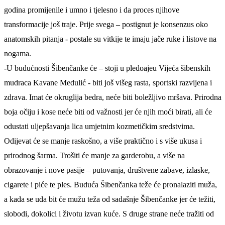
godina promijenil
e
i umno i tjelesno i da proces
njihove
transformacije još traje. Prije svega –
postignut je konsenzus oko
anatomskih pitanja -
postale su vitkije te imaju jače ruke i listove na
nogama.
-U budućnosti Šibenčanke će –
stoji u pledoajeu Vijeća šibenskih
mudraca Kavane Medulić -
biti još višeg rasta, sportski razvijena i
zdrava. Imat će okruglija bedra, neće biti boležljivo mršava. Prirodna
boja očiju i kose neće biti od važnosti jer će njih moći birati, ali će
odustati uljepšavanja lica umjetnim kozmetičkim sredstvima.
Odijevat će se manje raskošno, a više praktično i s više ukusa i
prirodnog šarma. Trošiti će manje za garderobu, a više na
obrazovanje i nove pasije – putovanja, društvene zabave, izlaske,
cigarete i piće te ples. Buduća Šibenčanka teže će pronalaziti muža,
a kada se uda bit će mužu teža od sadašnje Šibenčanke jer će težiti,
slobodi, dokolici i životu izvan kuće. S druge strane neće tražiti od