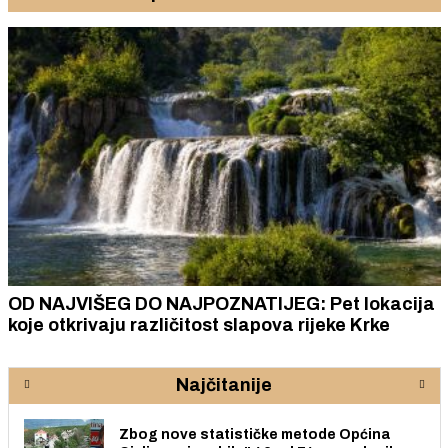
OD NAJVIŠEG DO NAJPOZNATIJEG: Pet lokacija
koje otkrivaju različitost slapova rijeke Krke
Najčitanije
Zbog nove statističke metode Općina