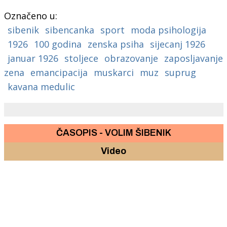
Označeno u:
sibenik
sibencanka
sport
moda psihologija
1926
100 godina
zenska psiha
sijecanj 1926
januar 1926
stoljece
obrazovanje
zaposljavanje
zena
emancipacija
muskarci
muz
suprug
kavana medulic
ČASOPIS - VOLIM ŠIBENIK
Video