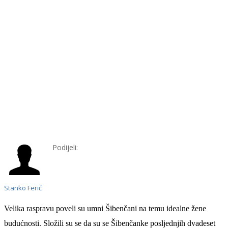
Podijeli:
Stanko Ferić
Velika raspravu
poveli
su umni Šibenčani
na temu
idealne žene
budućnosti.
S
lo
žili su se
da
su se
Šibenčank
e
posljednjih dvadeset