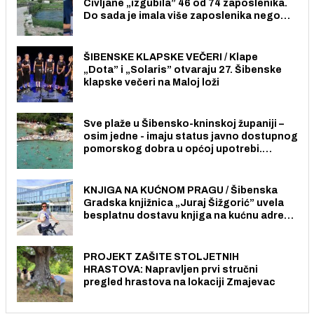
Civljane „izgubila” 46 od 74 zaposlenika.
Do sada je imala više zaposlenika nego
radno sposobnih osoba među svojih 170
stanovnika.
ŠIBENSKE KLAPSKE VEČERI / Klape
„Dota” i „Solaris” otvaraju 27. Šibenske
klapske večeri na Maloj loži
Sve plaže u Šibensko-kninskoj županiji –
osim jedne - imaju status javno dostupnog
pomorskog dobra u općoj upotrebi.
Pristup je slobodan i besplatan za sve
građane i posjetitelje.
KNJIGA NA KUĆNOM PRAGU / Šibenska
Gradska knjižnica „Juraj Šižgorić” uvela
besplatnu dostavu knjiga na kućnu adresu
električnim biciklom.
PROJEKT ZAŠITE STOLJETNIH
HRASTOVA: Napravljen prvi stručni
pregled hrastova na lokaciji Zmajevac