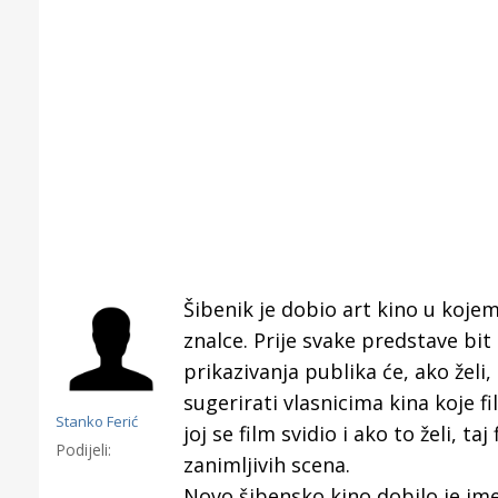
Šibenik je dobio art kino u kojem
znalce. Prije svake predstave bit 
prikazivanja publika će, ako želi,
sugerirati vlasnicima kina koje fi
Stanko Ferić
joj se film svidio i ako to želi, t
Gornji tok
Podijeli:
Otkrijte h
zanimljivih scena.
edukativnom kampusu 
Novo šibensko kino dobilo je ime 