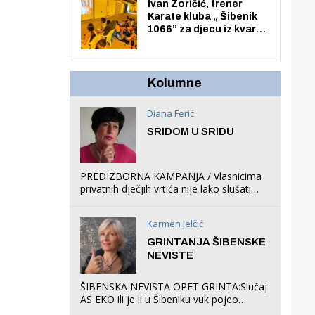
Zmajevac
Ivan Zoričić, trener
Karate kluba „ Šibenik
1066” za djecu iz kvarta
pretvorio svoju garažu
u igraonicu, postavio
ljuljačke i trampolin i
organizirao dječje
Kolumne
ljetno kino.
Diana Ferić
SRIDOM U SRIDU
PREDIZBORNA KAMPANJA / Vlasnicima
privatnih dječjih vrtića nije lako slušati
Restovićeva obećanja jer ispada da to
što oni rade u Šibeniku ne postoji
Karmen Jelčić
GRINTANJA ŠIBENSKE
NEVISTE
ŠIBENSKA NEVISTA OPET GRINTA:Slučaj
AS EKO ili je li u Šibeniku vuk pojeo
magare, a profit ljubav prema