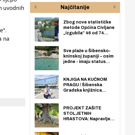
rijeke Krke
sud
on uvodnih
Najčitanije
pod
zaj
Zbog nove statističke
metode Općina Civljane
e".
„izgubila” 46 od 74
a na
zaposlenika. Do sada je
imala više zaposlenika
nego radno sposobnih
Sve plaže u Šibensko-
osoba među svojih 170
kninskoj županiji – osim
stanovnika.
jedne - imaju status
javno dostupnog
pomorskog dobra u
općoj upotrebi. Pristup
KNJIGA NA KUĆNOM
je slobodan i besplatan
PRAGU / Šibenska
za sve građane i
Gradska knjižnica
posjetitelje.
„Juraj Šižgorić” uvela
besplatnu dostavu
knjiga na kućnu adresu
PROJEKT ZAŠITE
električnim biciklom.
STOLJETNIH
HRASTOVA: Napravljen
prvi stručni pregled
hrastova na lokaciji