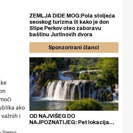
ZEMLJA DIDE MOG:Pola stoljeća
seoskog turizma ili kako je don
Stipe Perkov oteo zaboravu
baštinu Jurlinovih dvora
Sponzorirani članci
ske
kon
 moći
publika ako
 važnih i
azak
OD NAJVIŠEG DO
ZA
zgrađeno
NAJPOZNATIJEG: Pet lokacija
AKA
ru
koje otkrivaju različitost slapova
isku
 lijepo