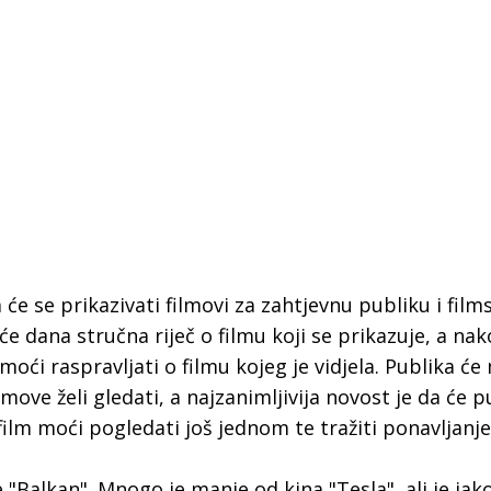
 će se prikazivati filmovi za zahtjevnu publiku i film
će dana stručna riječ o filmu koji se prikazuje, a na
 moći raspravljati o filmu kojeg je vidjela. Publika će
lmove želi gledati, a najzanimljivija novost je da će 
aj film moći pogledati još jednom te tražiti ponavljanje
 Krke iz prve ruke -
Šibenik spreman za dol
ostel Titius u
električnih autobusa: i
NP Krka u
12 punionica na kolodvo
"Balkan". Mnogo je manje od kina "Tesla", ali je jako