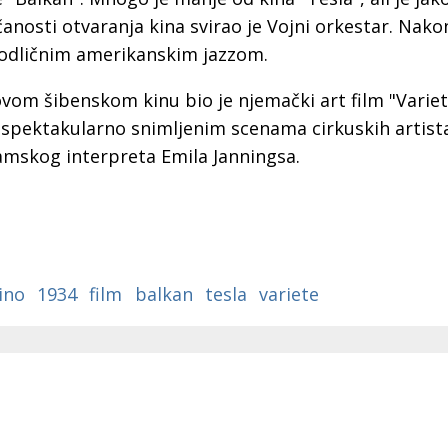
a
anosti otvaranja kina svirao je Vojni orkestar. Nak
 odličnim amerikanskim jazzom.
novom šibenskom kinu bio je njemački art film "Variet
 u spektakularno snimljenim scenama cirkuskih artist
amskog interpreta Emila Janningsa.
ino
1934
film
balkan
tesla
variete