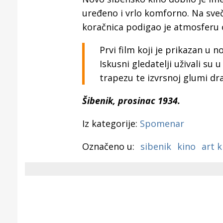
Puljanim
uređeno i vrlo komforno. Na sveč
koračnica podigao je atmosferu
Prvi film koji je prikazan u 
Iskusni gledatelji uživali su
trapezu te izvrsnoj glumi dr
Šibenik, prosinac 1934.
Iz kategorije:
Spomenar
Označeno u:
sibenik
kino
art k