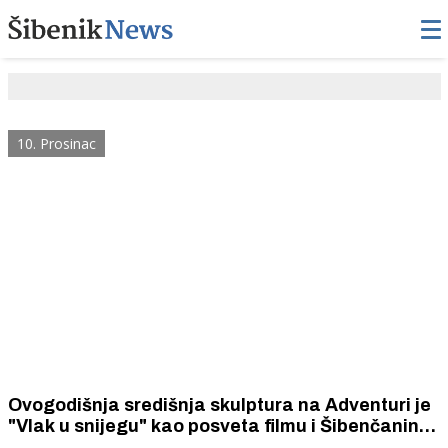
10. Prosinac
Ovogodišnja središnja skulptura na Adventuri je
"Vlak u snijegu" kao posveta filmu i Šibenčaninu
Mati Relji