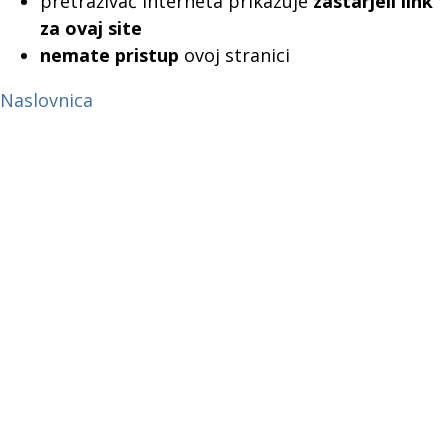
pretraživač interneta prikazuje
zastarjeli link
za ovaj site
nemate pristup
ovoj stranici
Naslovnica