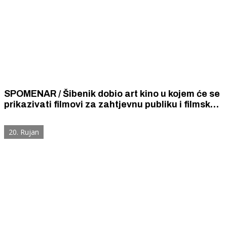
SPOMENAR / Šibenik dobio art kino u kojem će se
prikazivati filmovi za zahtjevnu publiku i filmske
znalce. Filmove se može gledati dva puta i tražiti
ponavljanje scena.
20. Rujan