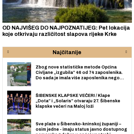
OD NAJVIŠEG DO NAJPOZNATIJEG: Pet lokacija
koje otkrivaju različitost slapova rijeke Krke
Najčitanije
Zbog nove statističke metode Općina
Civljane „izgubila” 46 od 74 zaposlenika.
Do sada je imala više zaposlenika nego
radno sposobnih osoba među svojih 170
stanovnika.
ŠIBENSKE KLAPSKE VEČERI / Klape
„Dota” i „Solaris” otvaraju 27. Šibenske
klapske večeri na Maloj loži
Sve plaže u Šibensko-kninskoj županiji –
osim jedne - imaju status javno dostupnog