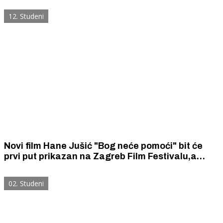
12. Studeni
Novi film Hane Jušić "Bog neće pomoći" bit će
prvi put prikazan na Zagreb Film Festivalu,a
uskoro stiže u Šibenik
02. Studeni