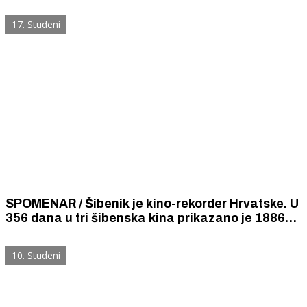
milenijskim fotografijama.
17. Studeni
SPOMENAR / Šibenik je kino-rekorder Hrvatske. U
356 dana u tri šibenska kina prikazano je 1886
kino predstava koje je vidjelo 524 000 gledatelja
s plaćenim ulaznicama.
10. Studeni