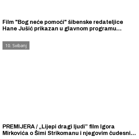
Film "Bog neće pomoći" šibenske redateljice
Hane Jušić prikazan u glavnom programu
Locarno International Film Festivala, jednog od
najrespektabilnijih svjetskih filmskih festivala.
10. Svibanj
PREMIJERA / „Lijepi dragi ljudi” film Igora
Mirkovića o Šimi Strikomanu i njegovim čudesnim