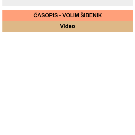
ČASOPIS - VOLIM ŠIBENIK
Video