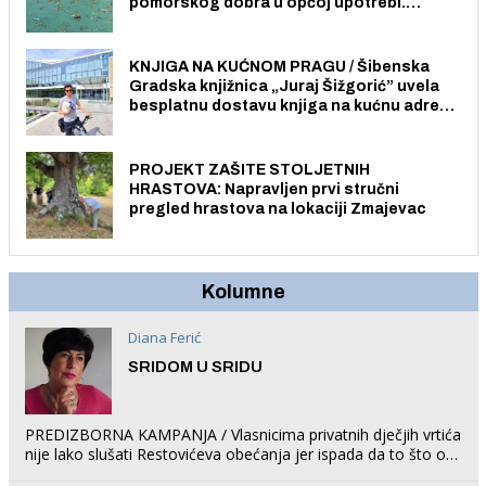
pomorskog dobra u općoj upotrebi.
Pristup je slobodan i besplatan za sve
građane i posjetitelje.
KNJIGA NA KUĆNOM PRAGU / Šibenska
Gradska knjižnica „Juraj Šižgorić” uvela
besplatnu dostavu knjiga na kućnu adresu
električnim biciklom.
PROJEKT ZAŠITE STOLJETNIH
HRASTOVA: Napravljen prvi stručni
pregled hrastova na lokaciji Zmajevac
Kolumne
Diana Ferić
SRIDOM U SRIDU
PREDIZBORNA KAMPANJA / Vlasnicima privatnih dječjih vrtića
nije lako slušati Restovićeva obećanja jer ispada da to što oni
rade u Šibeniku ne postoji