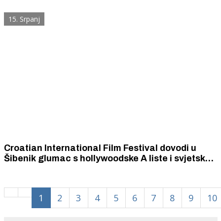
do tada nije ni čuo
15. Srpanj
Croatian International Film Festival dovodi u
Šibenik glumac s hollywoodske A liste i svjetske
medije poput Los Angeles Timesa i magazina
Variety
1
2
3
4
5
6
7
8
9
10