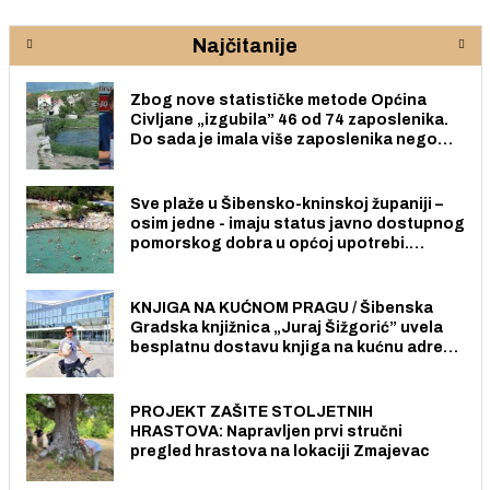
Najčitanije
Zbog nove statističke metode Općina
Civljane „izgubila” 46 od 74 zaposlenika.
Do sada je imala više zaposlenika nego
radno sposobnih osoba među svojih 170
stanovnika.
Sve plaže u Šibensko-kninskoj županiji –
osim jedne - imaju status javno dostupnog
pomorskog dobra u općoj upotrebi.
Pristup je slobodan i besplatan za sve
građane i posjetitelje.
KNJIGA NA KUĆNOM PRAGU / Šibenska
Gradska knjižnica „Juraj Šižgorić” uvela
besplatnu dostavu knjiga na kućnu adresu
električnim biciklom.
PROJEKT ZAŠITE STOLJETNIH
HRASTOVA: Napravljen prvi stručni
pregled hrastova na lokaciji Zmajevac