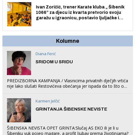
Ivan Zoričić, trener Karate kluba „ Šibenik
1066” za djecu iz kvarta pretvorio svoju
garažu u igraonicu, postavio ljuljačke i
trampolin i organizirao dječje ljetno kino.
Kolumne
Diana Ferić
SRIDOM U SRIDU
PREDIZBORNA KAMPANJA / Vlasnicima privatnih dječjih vrtića
nije lako slušati Restovićeva obećanja jer ispada da to što oni
rade u Šibeniku ne postoji
Karmen Jelčić
GRINTANJA ŠIBENSKE NEVISTE
ŠIBENSKA NEVISTA OPET GRINTA:Slučaj AS EKO ili je li u
Šibeniku vuk pojeo magare, a profit ljubav prema životinjama?