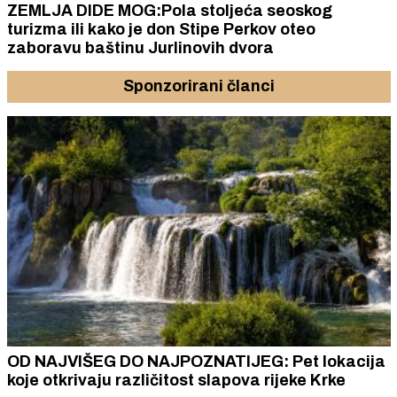
ZEMLJA DIDE MOG:Pola stoljeća seoskog
turizma ili kako je don Stipe Perkov oteo
zaboravu baštinu Jurlinovih dvora
Sponzorirani članci
OD NAJVIŠEG DO NAJPOZNATIJEG: Pet lokacija
koje otkrivaju različitost slapova rijeke Krke