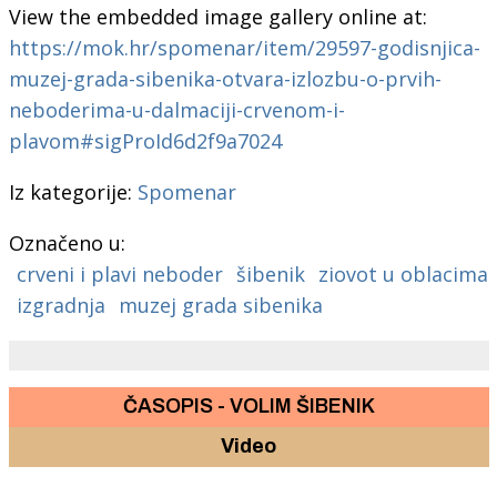
View the embedded image gallery online at:
https://mok.hr/spomenar/item/29597-godisnjica-
muzej-grada-sibenika-otvara-izlozbu-o-prvih-
neboderima-u-dalmaciji-crvenom-i-
plavom#sigProId6d2f9a7024
Iz kategorije:
Spomenar
Označeno u:
crveni i plavi neboder
šibenik
ziovot u oblacima
izgradnja
muzej grada sibenika
ČASOPIS - VOLIM ŠIBENIK
Video