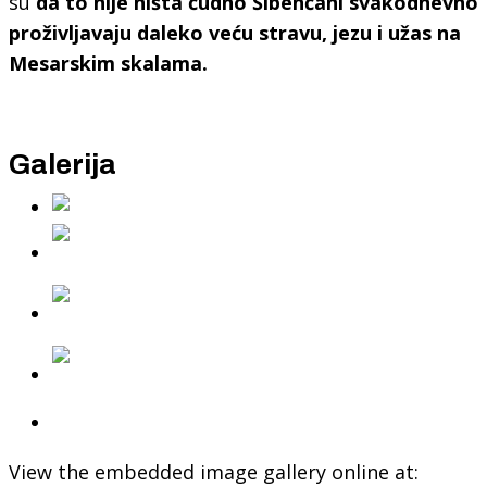
su
da to nije ništa čudno Šibenčani svakodnevno
proživljavaju daleko veću stravu, jezu i užas na
Mesarskim skalama.
Galerija
View the embedded image gallery online at: