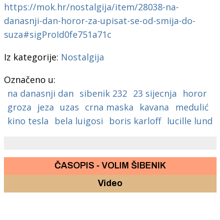
https://mok.hr/nostalgija/item/28038-na-
danasnji-dan-horor-za-upisat-se-od-smija-do-
suza#sigProId0fe751a71c
Iz kategorije:
Nostalgija
Označeno u:
na danasnji dan
sibenik 232
23 sijecnja
horor
groza
jeza
uzas
crna maska
kavana
medulić
kino tesla
bela luigosi
boris karloff
lucille lund
ČASOPIS - VOLIM ŠIBENIK
Video