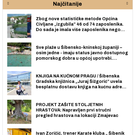
Najčitanije
Zbog nove statističke metode Općina
Civljane „izgubila” 46 od 74 zaposlenika.
Do sada je imala više zaposlenika nego
radno sposobnih osoba među svojih 170
stanovnika.
Sve plaže u Šibensko-kninskoj županiji –
osim jedne - imaju status javno dostupnog
pomorskog dobra u općoj upotrebi.
Pristup je slobodan i besplatan za sve
građane i posjetitelje.
KNJIGA NA KUĆNOM PRAGU / Šibenska
Gradska knjižnica „Juraj Šižgorić” uvela
besplatnu dostavu knjiga na kućnu adresu
električnim biciklom.
PROJEKT ZAŠITE STOLJETNIH
HRASTOVA: Napravljen prvi stručni
pregled hrastova na lokaciji Zmajevac
Ivan Zoričić, trener Karate kluba „ Šibenik