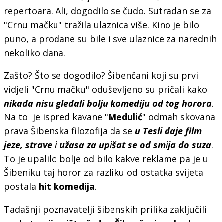
repertoara. Ali, dogodilo se čudo. Sutradan se za
"Crnu mačku" tražila ulaznica više. Kino je bilo
puno, a prodane su bile i sve ulaznice za narednih
nekoliko dana.
Zašto? Što se dogodilo? Šibenčani koji su prvi
vidjeli "Crnu mačku" oduševljeno su pričali kako
nikada nisu gledali bolju komediju od tog horora
.
Na to je ispred kavane "
Medulić
" odmah skovana
prava Šibenska filozofija da se
u Tesli daje film
jeze, strave i užasa za upišat se od smija do suza
.
To je upalilo bolje od bilo kakve reklame pa je u
Šibeniku taj horor za razliku od ostatka svijeta
postala
hit komedija
.
Tadašnji poznavatelji šibenskih prilika zaključili