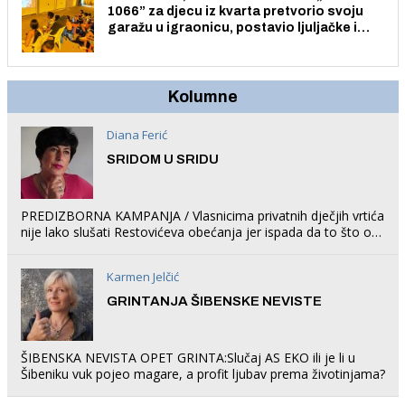
1066” za djecu iz kvarta pretvorio svoju
garažu u igraonicu, postavio ljuljačke i
trampolin i organizirao dječje ljetno kino.
Kolumne
Diana Ferić
SRIDOM U SRIDU
PREDIZBORNA KAMPANJA / Vlasnicima privatnih dječjih vrtića
nije lako slušati Restovićeva obećanja jer ispada da to što oni
rade u Šibeniku ne postoji
Karmen Jelčić
GRINTANJA ŠIBENSKE NEVISTE
ŠIBENSKA NEVISTA OPET GRINTA:Slučaj AS EKO ili je li u
Šibeniku vuk pojeo magare, a profit ljubav prema životinjama?