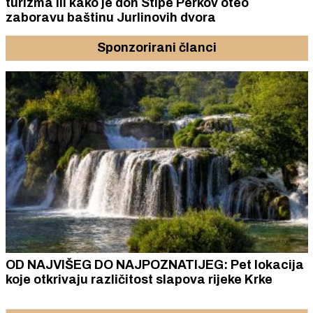
turizma ili kako je don Stipe Perkov oteo
zaboravu baštinu Jurlinovih dvora
Sponzorirani članci
OD NAJVIŠEG DO NAJPOZNATIJEG: Pet lokacija
koje otkrivaju različitost slapova rijeke Krke