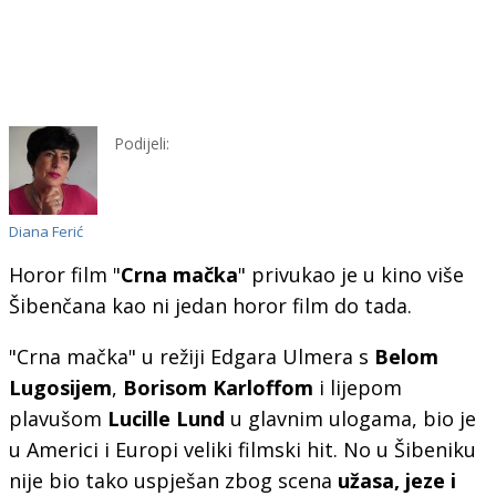
Podijeli:
Diana Ferić
Horor film "
Crna mačka
" privukao je u kino više
Šibenčana kao ni jedan horor film do tada.
"Crna mačka" u režiji Edgara Ulmera s
Belom
Lugosijem
,
Borisom Karloffom
i lijepom
plavušom
Lucille Lund
u glavnim ulogama, bio je
u Americi i Europi veliki filmski hit. No u Šibeniku
nije bio tako uspješan zbog scena
užasa, jeze i