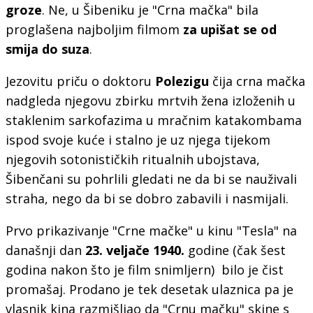
groze
. Ne, u Šibeniku je "Crna mačka" bila
proglašena najboljim filmom
za upišat se od
smija do suza
.
Jezovitu priču o doktoru
Polezigu
čija crna mačka
nadgleda njegovu zbirku mrtvih žena izloženih u
staklenim sarkofazima u mračnim katakombama
ispod svoje kuće i stalno je uz njega tijekom
njegovih sotonističkih ritualnih ubojstava,
Šibenčani su pohrlili gledati ne da bi se nauživali
straha, nego da bi se dobro zabavili i nasmijali.
Prvo prikazivanje "Crne mačke" u kinu "Tesla" na
današnji dan
23. veljače 1940.
godine (čak šest
godina nakon što je film snimljern) bilo je čist
promašaj. Prodano je tek desetak ulaznica pa je
vlasnik kina razmišljao da "Crnu mačku" skine s